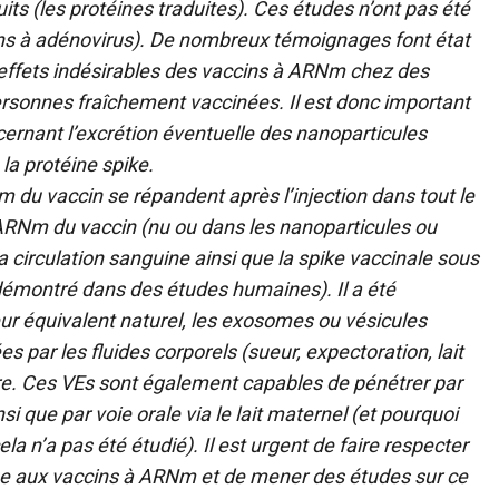
ts (les protéines traduites). Ces études n’ont pas été
cins à adénovirus). De nombreux témoignages font état
effets indésirables des vaccins à ARNm chez des
rsonnes fraîchement vaccinées. Il est donc important
ncernant l’excrétion éventuelle des nanoparticules
la protéine spike.
 du vaccin se répandent après l’injection dans tout le
’ARNm du vaccin (nu ou dans les nanoparticules ou
 circulation sanguine ainsi que la spike vaccinale sous
émontré dans des études humaines). Il a été
eur équivalent naturel, les exosomes ou vésicules
s par les fluides corporels (sueur, expectoration, lait
ire. Ces VEs sont également capables de pénétrer par
nsi que par voie orale via le lait maternel (et pourquoi
la n’a pas été étudié). Il est urgent de faire respecter
lique aux vaccins à ARNm et de mener des études sur ce