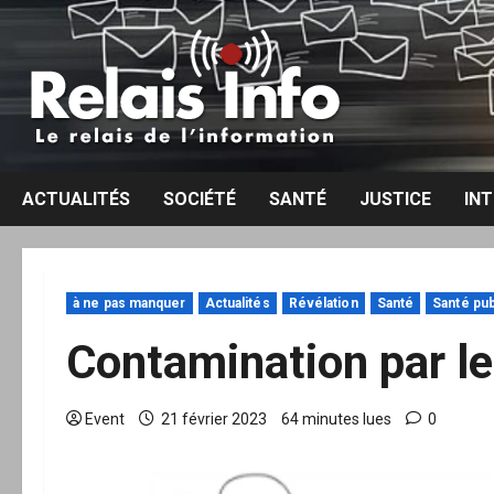
Aller
au
contenu
ACTUALITÉS
SOCIÉTÉ
SANTÉ
JUSTICE
IN
à ne pas manquer
Actualités
Révélation
Santé
Santé pub
Contamination par l
Event
21 février 2023
64 minutes lues
0