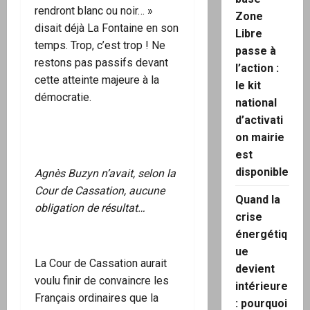
rendront blanc ou noir… »
Zone
disait déjà La Fontaine en son
Libre
temps. Trop, c’est trop ! Ne
passe à
restons pas passifs devant
l’action :
cette atteinte majeure à la
le kit
démocratie.
national
d’activati
on mairie
est
disponible
Agnès Buzyn n’avait, selon la
Cour de Cassation, aucune
Quand la
obligation de résultat…
crise
énergétiq
ue
La Cour de Cassation aurait
devient
voulu finir de convaincre les
intérieure
Français ordinaires que la
: pourquoi