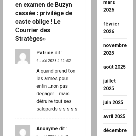
i
mars
en examen de Buzyn
2026
o
cassée : privilège de
caste oblige ! Le
février
n
Courrier des
2026
d
Stratèges
»
novembre
’
Patrice
dit :
2025
6 août 2023 à 22h32
a
août 2025
A quand prend t’on
r
les armes pour
juillet
enfin …non pas
2025
t
dégager ….mais
détruire tout ses
i
juin 2025
salopards s s s s s
c
avril 2025
l
Anonyme
dit :
décembre