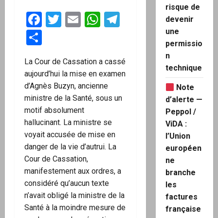
risque de
Facebook
Twitter
Email
WhatsApp
Telegram
devenir
une
Partager
permissio
n
La Cour de Cassation a cassé
technique
aujourd’hui la mise en examen
d’Agnès Buzyn, ancienne
Note
ministre de la Santé, sous un
d’alerte —
motif absolument
Peppol /
hallucinant. La ministre se
ViDA :
voyait accusée de mise en
l’Union
danger de la vie d’autrui. La
européen
Cour de Cassation,
ne
manifestement aux ordres, a
branche
considéré qu’aucun texte
les
n’avait obligé la ministre de la
factures
Santé à la moindre mesure de
française