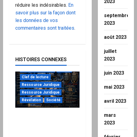
2023
réduire les indésirables.
En
savoir plus sur la façon dont
septembre
les données de vos
2023
commentaires sont traitées
.
août 2023
juillet
2023
HISTOIRES CONNEXES
à ne pas manquer
Action
juin 2023
Clef de lecture
Ressource Juridique
mai 2023
Ressource Juridique
Révélation
Société
avril 2023
mars
Peppol / ViDA : ils ont
2023
verrouillé la facturation,
le Kit 1 ouvre le dossier
février