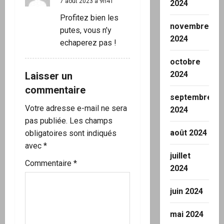
7 août 2023 à 9h41
2024
e
Profitez bien les
novembre
putes, vous n’y
2024
echaperez pas !
octobre
2024
Laisser un
commentaire
septembre
Votre adresse e-mail ne sera
2024
pas publiée.
Les champs
août 2024
obligatoires sont indiqués
avec
*
juillet
Commentaire
*
2024
juin 2024
mai 2024