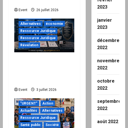
de leurs responsabilités
2023
"URGENT"
Event
26 juillet 2026
à ne pas manquer
janvier
Alternatives
économie
2023
Ressource Juridique
Ressource Juridique
décembre
Révélation
2022
Peppol / ViDA : quand le
novembre
droit de facturer risque
2022
de devenir une
octobre
permission technique
2022
Event
3 juillet 2026
septembre
"URGENT"
Action
2022
Actualités
Alternatives
Ressource Juridique
août 2022
Santé public
Société