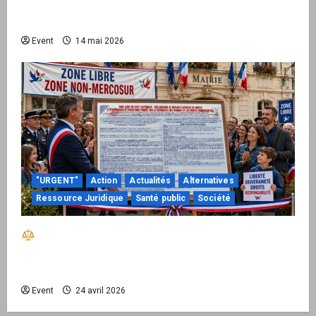
national pour demander des comptes avant
septembre 2026
Event
14 mai 2026
"URGENT"
Action
Actualités
Alternatives
Ressource Juridique
Santé public
Société
Réactiver le droit par la base – Zone Libre
passe à l’action : le kit national d’activation
mairie est disponible
Event
24 avril 2026