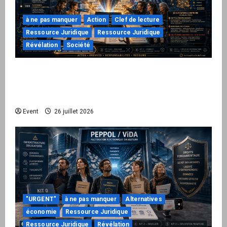
à ne pas manquer
Action
Clef de lecture
Ressource Juridique
Ressource Juridique
Révélation
Société
Peppol / ViDA : ils ont verrouillé la facturation,
le Kit 1 ouvre le dossier de leurs
responsabilités
Event
26 juillet 2026
"URGENT"
à ne pas manquer
Alternatives
économie
Ressource Juridique
Ressource Juridique
Révélation