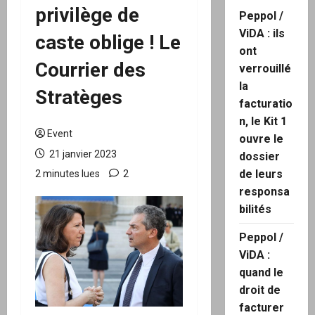
privilège de
Peppol /
ViDA : ils
caste oblige ! Le
ont
Courrier des
verrouillé
la
Stratèges
facturatio
n, le Kit 1
Event
ouvre le
21 janvier 2023
dossier
de leurs
2 minutes lues
2
responsa
bilités
Peppol /
ViDA :
quand le
droit de
facturer