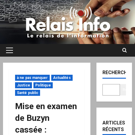
Aller
au
contenu
Menu
principal
RECHERCHER
à ne pas manquer
Actualités
Justice
Politique
Recher
Santé public
Mise en examen
de Buzyn
ARTICLES
cassée :
RÉCENTS