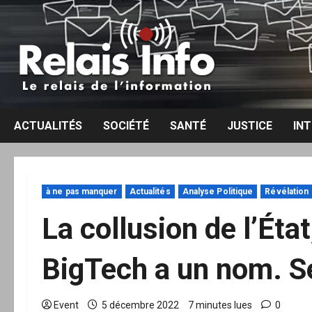
Aller
au
contenu
ACTUALITÉS
SOCIÉTÉ
SANTÉ
JUSTICE
IN
à ne pas manquer
Actualités
Analyse Politique
Révélation
La collusion de l’Éta
BigTech a un nom. Se
Event
5 décembre 2022
7 minutes lues
0