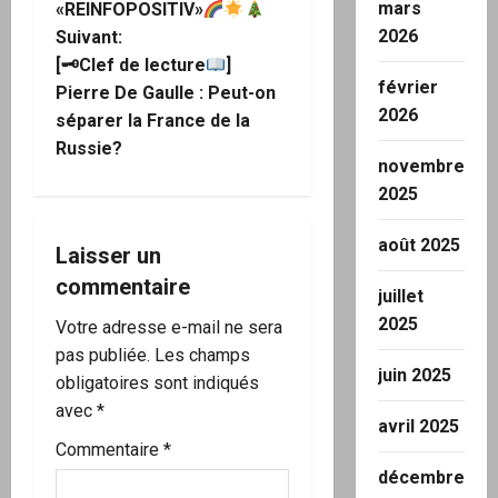
mars
«REINFOPOSITIV»
v
2026
Suivant:
i
[🗝Clef de lecture
]
février
Pierre De Gaulle : Peut-on
g
2026
séparer la France de la
Russie?
a
novembre
2025
t
août 2025
i
Laisser un
commentaire
juillet
o
2025
Votre adresse e-mail ne sera
n
pas publiée.
Les champs
juin 2025
obligatoires sont indiqués
d
avec
*
avril 2025
’
Commentaire
*
décembre
a