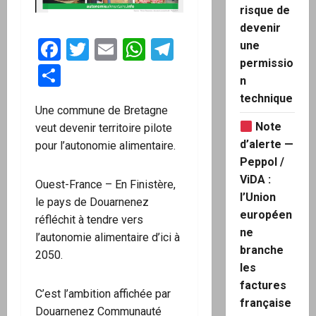
risque de
devenir
Facebook
Twitter
Email
WhatsApp
Telegram
une
permissio
Partager
n
technique
Une commune de Bretagne
Note
veut devenir territoire pilote
d’alerte —
pour l’autonomie alimentaire.
Peppol /
ViDA :
Ouest-France – En Finistère,
l’Union
le pays de Douarnenez
européen
réfléchit à tendre vers
ne
l’autonomie alimentaire d’ici à
branche
2050.
les
factures
​C’est l’ambition affichée par
française
Douarnenez Communauté