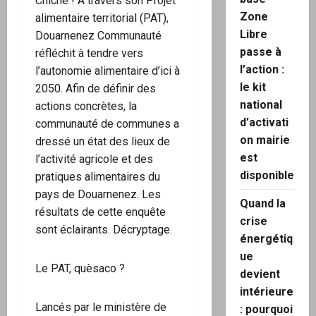
Chiche ! À travers son Projet
Zone
alimentaire territorial (PAT),
Libre
Douarnenez Communauté
passe à
réfléchit à tendre vers
l’action :
l’autonomie alimentaire d’ici à
le kit
2050. Afin de définir des
national
actions concrètes, la
d’activati
communauté de communes a
on mairie
dressé un état des lieux de
est
l’activité agricole et des
disponible
pratiques alimentaires du
pays de Douarnenez . Les
Quand la
résultats de cette enquête
crise
sont éclairants. Décryptage.
énergétiq
ue
Le PAT, quèsaco ?
devient
intérieure
Lancés par le ministère de
: pourquoi