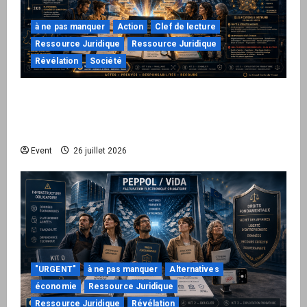
à ne pas manquer
Action
Clef de lecture
Ressource Juridique
Ressource Juridique
Révélation
Société
Peppol / ViDA : ils ont verrouillé la facturation,
le Kit 1 ouvre le dossier de leurs
responsabilités
Event
26 juillet 2026
"URGENT"
à ne pas manquer
Alternatives
économie
Ressource Juridique
Ressource Juridique
Révélation