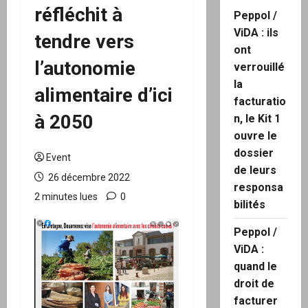
réfléchit à
Peppol /
ViDA : ils
tendre vers
ont
l’autonomie
verrouillé
la
alimentaire d’ici
facturatio
à 2050
n, le Kit 1
ouvre le
dossier
Event
de leurs
26 décembre 2022
responsa
2 minutes lues
0
bilités
Peppol /
ViDA :
quand le
droit de
facturer