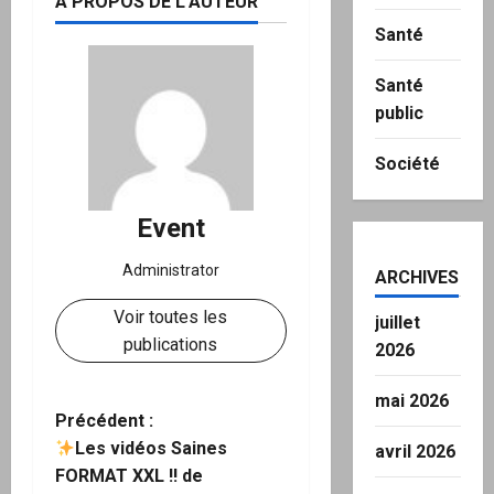
À PROPOS DE L'AUTEUR
Santé
Santé
public
Société
Event
Administrator
ARCHIVES
Voir toutes les
juillet
publications
2026
mai 2026
N
Précédent :
Les vidéos Saines
avril 2026
a
FORMAT XXL !! de