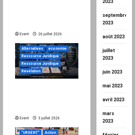
2023
Peppol / ViDA : ils ont
verrouillé la facturation,
septembre
le Kit 1 ouvre le dossier
2023
de leurs responsabilités
"URGENT"
Event
26 juillet 2026
août 2023
à ne pas manquer
Alternatives
économie
juillet
Ressource Juridique
2023
Ressource Juridique
juin 2023
Révélation
mai 2023
Peppol / ViDA : quand le
droit de facturer risque
avril 2023
de devenir une
permission technique
mars
Event
3 juillet 2026
2023
"URGENT"
Action
février