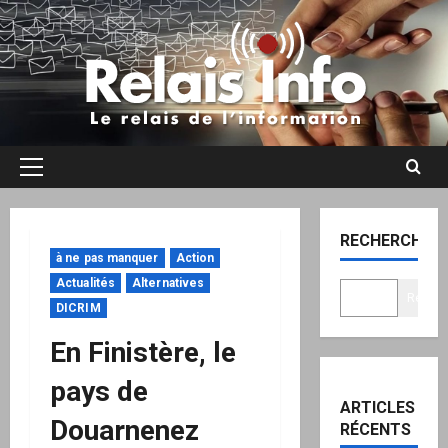
Aller
au
contenu
Menu
principal
RECHERCHER
à ne pas manquer
Action
Actualités
Alternatives
Recher
DICRIM
En Finistère, le
pays de
ARTICLES
Douarnenez
RÉCENTS