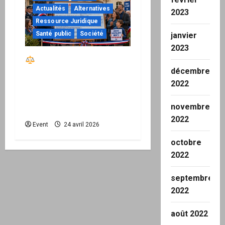
Actualités
Alternatives
2023
Ressource Juridique
Santé public
Société
janvier
2023
Réactiver le droit par
décembre
la base – Zone Libre
2022
passe à l’action : le kit
national d’activation
novembre
mairie est disponible
2022
Event
24 avril 2026
octobre
2022
septembre
2022
août 2022