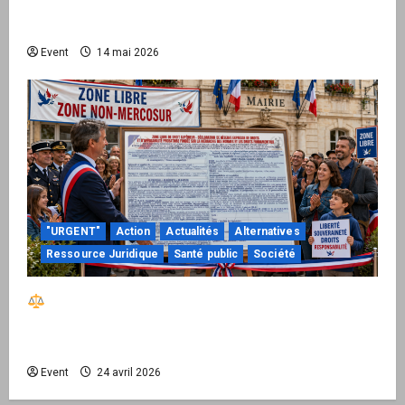
national pour demander des comptes avant
septembre 2026
Event
14 mai 2026
"URGENT"
Action
Actualités
Alternatives
Ressource Juridique
Santé public
Société
Réactiver le droit par la base – Zone Libre
passe à l’action : le kit national d’activation
mairie est disponible
Event
24 avril 2026