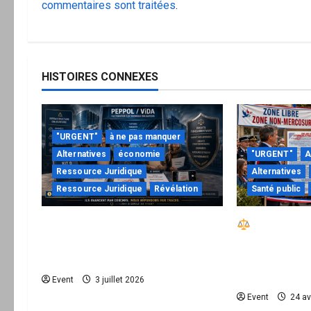
commentaires sont traitées
.
HISTOIRES CONNEXES
"URGENT"
à ne pas manquer
Alternatives
économie
"URGENT"
A
Ressource Juridique
Alternatives
Ressource Juridique
Révélation
Santé public
Peppol / ViDA : quand le droit
Réactiver 
de facturer risque de devenir
– Zone Libre 
une permission technique
le kit nation
mairie est di
Event
3 juillet 2026
Event
24 av