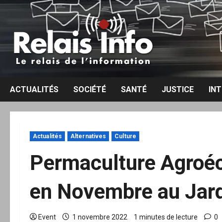
Aller
au
contenu
ACTUALITÉS
SOCIÉTÉ
SANTÉ
JUSTICE
IN
Actualités
Alternatives
Culture
Permaculture Agroéco
en Novembre au Jar
Event
1 novembre 2022
1 minutes de lecture
0