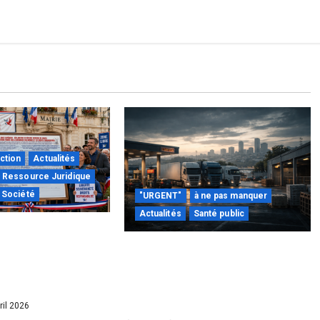
ction
Actualités
Ressource Juridique
Société
"URGENT"
à ne pas manquer
Actualités
Santé public
le droit par la base
passe à l’action :
Quand la crise énergétique
al d’activation
devient intérieure : pourquoi
sponible
l’État doit maintenant protéger
la Nation
ril 2026