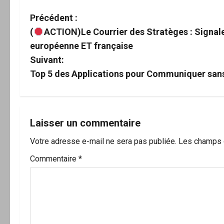
N
Précédent :
(
ACTION)Le Courrier des Stratèges : Signale
a
européenne ET française
v
Suivant:
Top 5 des Applications pour Communiquer sans
i
g
a
Laisser un commentaire
Votre adresse e-mail ne sera pas publiée.
Les champs o
t
Commentaire
*
i
o
n