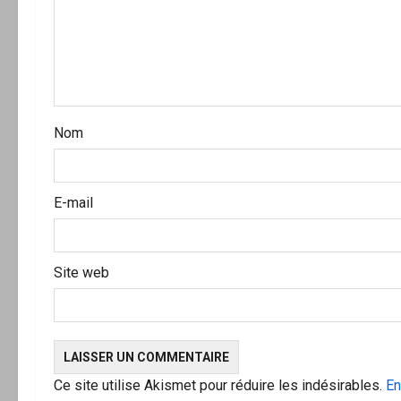
d
’
a
r
Nom
t
i
E-mail
c
l
Site web
e
Ce site utilise Akismet pour réduire les indésirables.
En