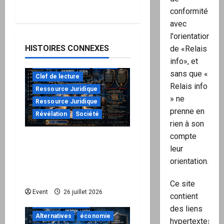
conformité
avec
l'orientation
HISTOIRES CONNEXES
de «Relais
info», et
à ne pas manquer
Action
sans que «
Clef de lecture
Relais info
Ressource Juridique
» ne
Ressource Juridique
prenne en
Révélation
Société
rien à son
compte
Peppol / ViDA : ils ont
leur
verrouillé la facturation,
orientation.
le Kit 1 ouvre le dossier
de leurs responsabilités
Ce site
"URGENT"
Event
26 juillet 2026
contient
à ne pas manquer
des liens
Alternatives
économie
hypertextes