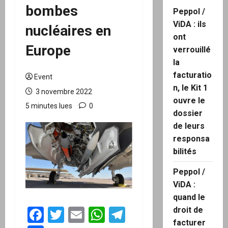
bombes
Peppol /
ViDA : ils
nucléaires en
ont
Europe
verrouillé
la
facturatio
Event
n, le Kit 1
3 novembre 2022
ouvre le
5 minutes lues
0
dossier
de leurs
responsa
bilités
Peppol /
ViDA :
quand le
Facebook
Twitter
Email
WhatsApp
Telegram
droit de
facturer