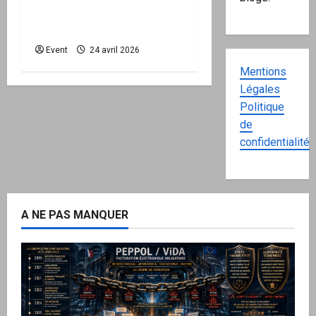
national d’activation
mairie est disponible
Event
24 avril 2026
Mentions
Légales
Politique
de
confidentialité
A NE PAS MANQUER