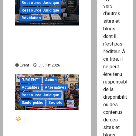
Ressource Juridique
vers
Ressource Juridique
d’autres
Révélation
sites et
blogs
Peppol / ViDA : quand le
dont il
droit de facturer risque
n’est pas
de devenir une
l’éditeur. À
permission technique
ce titre, il
Event
3 juillet 2026
ne peut
être tenu
"URGENT"
Action
responsable
Actualités
Alternatives
de la
Ressource Juridique
disponibilité
Santé public
Société
ou des
contenus
Réactiver le droit par
de ces
la base – Zone Libre
sites et
passe à l’action : le kit
blogs.