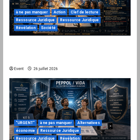
à ne pas manquer
Action
Clef de lecture
Ressource Juridique
Ressource Juridique
Révélation
Société
Peppol / ViDA : ils ont verrouillé la facturation,
le Kit 1 ouvre le dossier de leurs
responsabilités
Event
26 juillet 2026
"URGENT"
à ne pas manquer
Alternatives
économie
Ressource Juridique
Ressource Juridique
Révélation