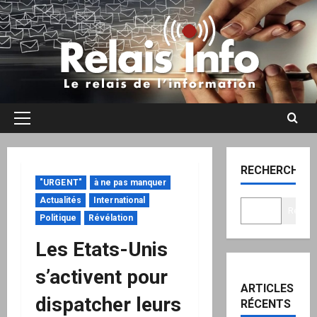
Aller
au
contenu
Menu
principal
RECHERCHER
"URGENT"
à ne pas manquer
Actualités
International
Recher
Politique
Révélation
Les Etats-Unis
s’activent pour
ARTICLES
dispatcher leurs
RÉCENTS