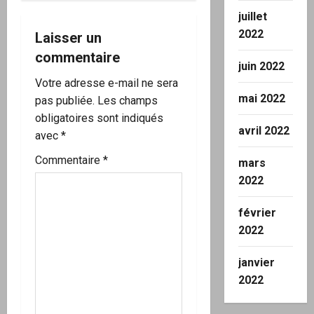
n
juillet
2022
d
Laisser un
commentaire
’
juin 2022
Votre adresse e-mail ne sera
a
mai 2022
pas publiée.
Les champs
obligatoires sont indiqués
r
avril 2022
avec
*
t
Commentaire
*
mars
2022
i
c
février
2022
l
janvier
e
2022