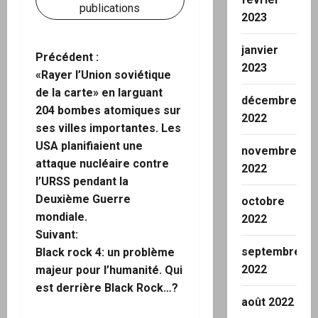
publications
2023
janvier
N
Précédent :
2023
«Rayer l’Union soviétique
a
de la carte» en larguant
décembre
204 bombes atomiques sur
v
2022
ses villes importantes. Les
i
USA planifiaient une
novembre
attaque nucléaire contre
2022
g
l’URSS pendant la
Deuxième Guerre
octobre
a
mondiale.
2022
Suivant:
t
septembre
Black rock 4: un problème
i
2022
majeur pour l’humanité. Qui
est derrière Black Rock…?
o
août 2022