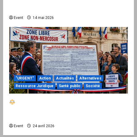
national pour demander des comptes avant
septembre 2026
Event
14 mai 2026
"URGENT"
Action
Actualités
Alternatives
Ressource Juridique
Santé public
Société
Réactiver le droit par la base – Zone Libre
passe à l’action : le kit national d’activation
mairie est disponible
Event
24 avril 2026