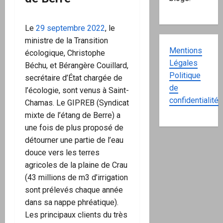
Le
29 septembre 2022
, le
ministre de la Transition
Mentions
écologique, Christophe
Légales
Béchu, et Bérangère Couillard,
Politique
secrétaire d’État chargée de
de
l’écologie, sont venus à Saint-
confidentialité
Chamas. Le GIPREB (Syndicat
mixte de l’étang de Berre) a
une fois de plus proposé de
détourner une partie de l’eau
douce vers les terres
agricoles de la plaine de Crau
(43 millions de m3 d’irrigation
sont prélevés chaque année
dans sa nappe phréatique).
Les principaux clients du très