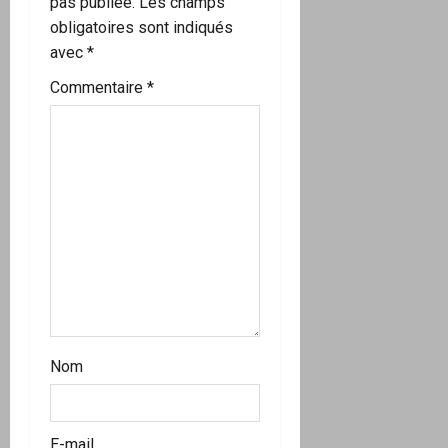
pas publiée.
Les champs
’
obligatoires sont indiqués
avec
*
a
Commentaire
*
r
t
i
c
l
e
Nom
E-mail