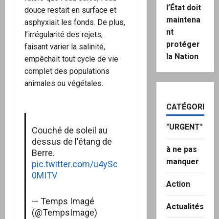
l’État doit
douce restait en surface et
maintena
asphyxiait les fonds. De plus,
nt
l’irrégularité des rejets,
protéger
faisant varier la salinité,
la Nation
empêchait tout cycle de vie
complet des populations
animales ou végétales.
CATÉGORIES
"URGENT"
Couché de soleil au
dessus de l'étang de
à ne pas
Berre.
manquer
pic.twitter.com/u4ySc
0MITV
Action
— Temps Imagé
Actualités
(@TempsImage)