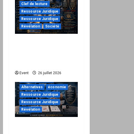
Clef de lecture
Ressource Juridique
Ressource Juridique
Révélation
Société
Peppol / ViDA : ils ont
verrouillé la facturation,
le Kit 1 ouvre le dossier
de leurs responsabilités
"URGENT"
Event
26 juillet 2026
à ne pas manquer
Alternatives
économie
Ressource Juridique
Ressource Juridique
Révélation
Peppol / ViDA : quand le
droit de facturer risque