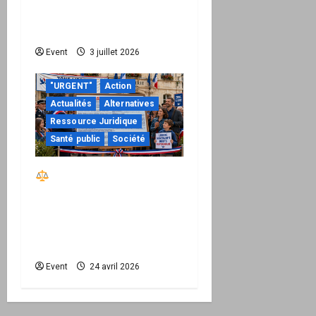
de devenir une
permission technique
Event
3 juillet 2026
"URGENT"
Action
Actualités
Alternatives
Ressource Juridique
Santé public
Société
Réactiver le droit par
la base – Zone Libre
passe à l’action : le kit
national d’activation
mairie est disponible
Event
24 avril 2026