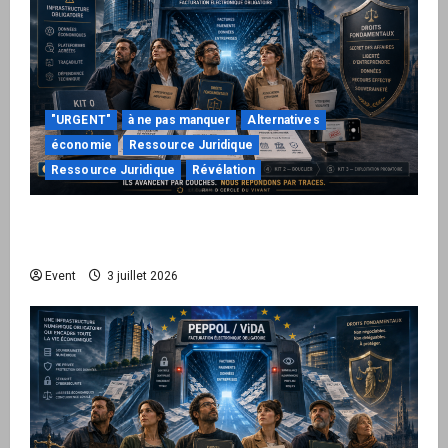
"URGENT"
à ne pas manquer
Alternatives
économie
Ressource Juridique
Ressource Juridique
Révélation
Peppol / ViDA : quand le droit de facturer
risque de devenir une permission technique
Event
3 juillet 2026