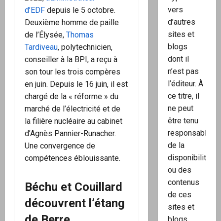
vers
d’EDF
depuis le 5 octobre.
d’autres
Deuxième homme de paille
sites et
de l’Élysée,
Thomas
blogs
Tardiveau
, polytechnicien,
dont il
conseiller à la BPI, a reçu à
n’est pas
son tour les trois compères
l’éditeur. À
en juin. Depuis le 16 juin, il est
ce titre, il
chargé de la « réforme » du
ne peut
marché de l’électricité et de
être tenu
la filière nucléaire au cabinet
responsable
d’Agnès Pannier-Runacher.
de la
Une convergence de
disponibilité
compétences éblouissante.
ou des
contenus
Béchu et Couillard
de ces
découvrent l’étang
sites et
de Berre
blogs.