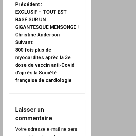
N
Précédent :
EXCLUSIF – TOUT EST
a
BASÉ SUR UN
GIGANTESQUE MENSONGE !
v
Christine Anderson
i
Suivant:
800 fois plus de
g
myocardites après la 3e
dose de vaccin anti-Covid
a
d’après la Société
française de cardiologie
t
i
o
Laisser un
commentaire
n
Votre adresse e-mail ne sera
d