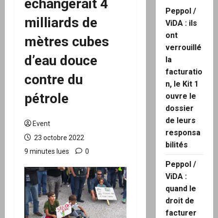
échangerait 4
Peppol /
milliards de
ViDA : ils
ont
mètres cubes
verrouillé
d’eau douce
la
facturatio
contre du
n, le Kit 1
pétrole
ouvre le
dossier
de leurs
Event
responsa
23 octobre 2022
bilités
9 minutes lues
0
Peppol /
ViDA :
quand le
droit de
facturer