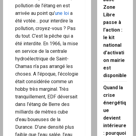
pollution de l’étang en est
Zone
arrivée au point qu’
une loi
a
Libre
été votée… pour interdire la
passe à
pollution, croyez-vous ? Pas
l’action :
du tout. C’est la pêche qui a
le kit
été interdite. En 1966, la mise
national
en service de la centrale
d’activati
hydroélectrique de Saint-
on mairie
Chamas n’a pas arrangé les
est
choses. A l’époque, l’écologie
disponible
était considérée comme un
Quand la
hobby très marginal. Très
crise
tranquillement, EDF déversait
énergétiq
dans l’étang de Berre des
ue
milliards de mètres cube
devient
d’eau boueuses de la
intérieure
Durance. D’une densité plus
: pourquoi
faible que l’eau salée, l’eau