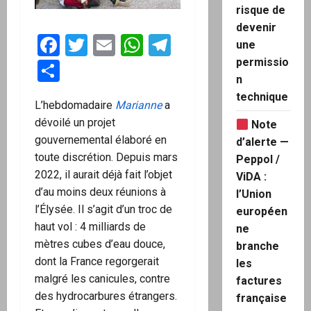
risque de
devenir
Facebook
Twitter
Email
WhatsApp
Telegram
une
permissio
Partager
n
technique
L’hebdomadaire
Marianne
a
dévoilé un projet
Note
gouvernemental élaboré en
d’alerte —
toute discrétion. Depuis mars
Peppol /
2022, il aurait déjà fait l’objet
ViDA :
d’au moins deux réunions à
l’Union
l’Élysée. Il s’agit d’un troc de
européen
haut vol : 4 milliards de
ne
mètres cubes d’eau douce,
branche
dont la France regorgerait
les
malgré les canicules, contre
factures
des hydrocarbures étrangers.
française