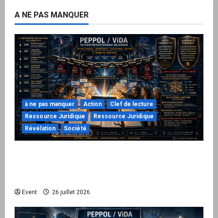
A NE PAS MANQUER
à ne pas manquer
Action
Clef de lecture
Ressource Juridique
Ressource Juridique
Révélation
Société
Peppol / ViDA : ils ont verrouillé la facturation,
le Kit 1 ouvre le dossier de leurs
responsabilités
Event
26 juillet 2026