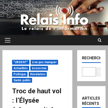
Aller
au
contenu
Menu
principal
RECHERCHER
"URGENT"
à ne pas manquer
Actualités
économie
Recher
Politique
Révélation
Santé public
Troc de haut vol
ARTICLES
: l’Élysée
RÉCENTS