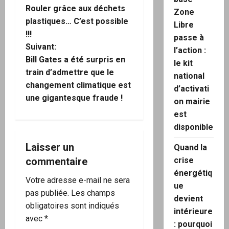
Rouler grâce aux déchets
Zone
a
plastiques… C’est possible
Libre
!!!
passe à
v
Suivant:
l’action :
i
Bill Gates a été surpris en
le kit
train d’admettre que le
national
g
changement climatique est
d’activati
une gigantesque fraude !
on mairie
a
est
t
disponible
i
Laisser un
Quand la
commentaire
crise
o
énergétiq
Votre adresse e-mail ne sera
ue
n
pas publiée.
Les champs
devient
obligatoires sont indiqués
d
intérieure
avec
*
: pourquoi