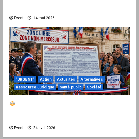
national pour demander des comptes avant
septembre 2026
Event
14 mai 2026
"URGENT"
Action
Actualités
Alternatives
Ressource Juridique
Santé public
Société
Réactiver le droit par la base – Zone Libre
passe à l’action : le kit national d’activation
mairie est disponible
Event
24 avril 2026