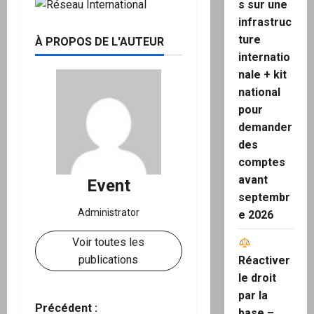
s sur une
infrastruc
ture
À PROPOS DE L'AUTEUR
internatio
nale + kit
national
pour
demander
des
comptes
avant
Event
septembr
Administrator
e 2026
Voir toutes les
publications
Réactiver
le droit
par la
N
Précédent :
base –