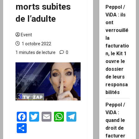
morts subites
Peppol /
ViDA : ils
de l’adulte
ont
verrouillé
Event
la
1 octobre 2022
facturatio
1 minutes de lecture
0
n, le Kit 1
ouvre le
dossier
de leurs
responsa
bilités
Peppol /
ViDA :
Facebook
Twitter
Email
WhatsApp
Telegram
quand le
Partager
droit de
facturer