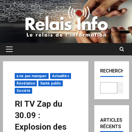
Aller
au
contenu
Menu
principal
RECHERCHER
à ne pas manquer
Actualités
Révélation
Santé public
Recher
Société
RI TV Zap du
30.09 :
ARTICLES
Explosion des
RÉCENTS