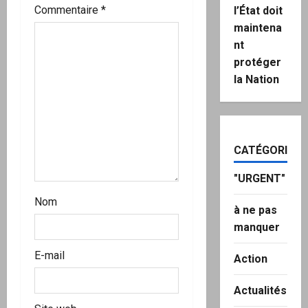
’
Commentaire
*
l’État doit
maintena
a
nt
r
protéger
la Nation
t
i
c
CATÉGORIES
l
"URGENT"
Nom
e
à ne pas
manquer
E-mail
Action
Actualités