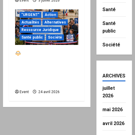
Event
3 juillet 2026
Santé
"URGENT"
Action
Actualités
Alternatives
Santé
Ressource Juridique
public
Santé public
Société
Société
Réactiver le droit par
la base – Zone Libre
passe à l’action : le kit
national d’activation
ARCHIVES
mairie est disponible
juillet
Event
24 avril 2026
2026
mai 2026
avril 2026