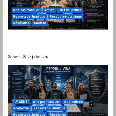
à ne pas manquer
Action
Clef de lecture
Ressource Juridique
Ressource Juridique
Révélation
Société
Peppol / ViDA : ils ont verrouillé la facturation,
le Kit 1 ouvre le dossier de leurs
responsabilités
Event
26 juillet 2026
"URGENT"
à ne pas manquer
Alternatives
économie
Ressource Juridique
Ressource Juridique
Révélation