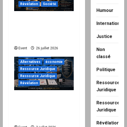
Révélation
Société
Humour
Peppol / ViDA : ils ont
International
verrouillé la facturation,
le Kit 1 ouvre le dossier
Justice
de leurs responsabilités
"URGENT"
Event
26 juillet 2026
Non
à ne pas manquer
classé
Alternatives
économie
Politique
Ressource Juridique
Ressource Juridique
Ressource
Révélation
Juridique
Peppol / ViDA : quand le
Ressource
droit de facturer risque
Juridique
de devenir une
permission technique
Révélation