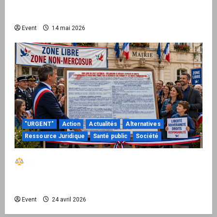
national pour demander des comptes avant
septembre 2026
Event
14 mai 2026
"URGENT"
Action
Actualités
Alternatives
Ressource Juridique
Santé public
Société
Réactiver le droit par la base – Zone Libre
passe à l’action : le kit national d’activation
mairie est disponible
Event
24 avril 2026