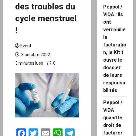
des troubles du
Peppol /
ViDA : ils
cycle menstruel
ont
!
verrouillé
la
facturatio
Event
n, le Kit 1
3 octobre 2022
ouvre le
3 minutes lues
0
dossier
de leurs
responsa
bilités
Peppol /
ViDA :
quand le
droit de
Facebook
Twitter
Email
WhatsApp
Telegram
facturer