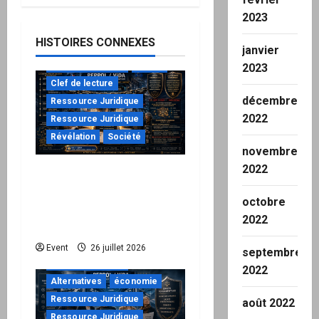
2023
HISTOIRES CONNEXES
janvier
à ne pas manquer
Action
2023
Clef de lecture
décembre
Ressource Juridique
2022
Ressource Juridique
Révélation
Société
novembre
2022
Peppol / ViDA : ils ont
verrouillé la facturation,
octobre
le Kit 1 ouvre le dossier
2022
de leurs responsabilités
"URGENT"
Event
26 juillet 2026
septembre
à ne pas manquer
2022
Alternatives
économie
Ressource Juridique
août 2022
Ressource Juridique