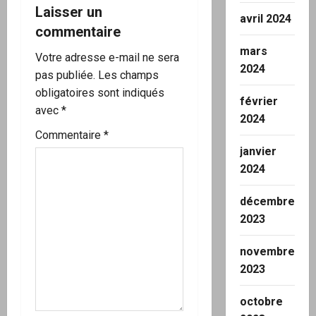
t
Laisser un
avril 2024
i
commentaire
mars
o
Votre adresse e-mail ne sera
2024
pas publiée.
Les champs
n
obligatoires sont indiqués
février
avec
*
d
2024
Commentaire
*
’
janvier
2024
a
décembre
r
2023
t
novembre
i
2023
c
octobre