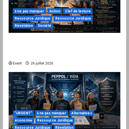
à ne pas manquer
Action
Clef de lecture
Ressource Juridique
Ressource Juridique
Révélation
Société
Peppol / ViDA : ils ont verrouillé la facturation,
le Kit 1 ouvre le dossier de leurs
responsabilités
Event
26 juillet 2026
"URGENT"
à ne pas manquer
Alternatives
économie
Ressource Juridique
Ressource Juridique
Révélation