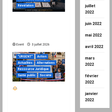
juillet
Révélation
2022
Peppol / ViDA : quand le
juin 2022
droit de facturer risque
de devenir une
mai 2022
permission technique
Event
3 juillet 2026
avril 2022
"URGENT"
Action
mars
Actualités
Alternatives
2022
Ressource Juridique
février
Santé public
Société
2022
Réactiver le droit par
janvier
la base – Zone Libre
2022
passe à l’action : le kit
national d’activation