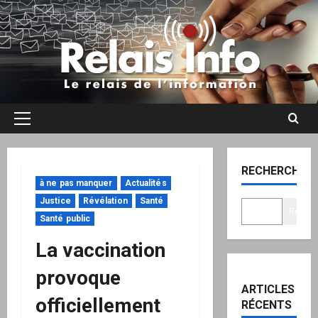
Aller
au
contenu
Menu
principal
RECHERCHER
à ne pas manquer
Actualités
Justice
Révélation
Santé
Recher
Santé public
La vaccination
provoque
ARTICLES
officiellement
RÉCENTS