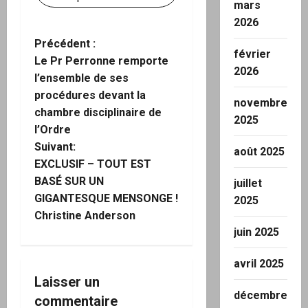
mars
2026
N
Précédent :
février
Le Pr Perronne remporte
2026
a
l’ensemble de ses
procédures devant la
v
novembre
chambre disciplinaire de
2025
i
l’Ordre
Suivant:
août 2025
g
EXCLUSIF – TOUT EST
BASÉ SUR UN
juillet
a
GIGANTESQUE MENSONGE !
2025
Christine Anderson
t
juin 2025
i
avril 2025
o
Laisser un
décembre
commentaire