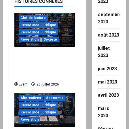
HISTOIRES CONNEXES
2023
à ne pas manquer
Action
septembre
Clef de lecture
2023
Ressource Juridique
Ressource Juridique
août 2023
Révélation
Société
juillet
Peppol / ViDA : ils ont
2023
verrouillé la facturation,
le Kit 1 ouvre le dossier
juin 2023
de leurs responsabilités
mai 2023
"URGENT"
Event
26 juillet 2026
à ne pas manquer
avril 2023
Alternatives
économie
Ressource Juridique
mars
Ressource Juridique
2023
Révélation
février