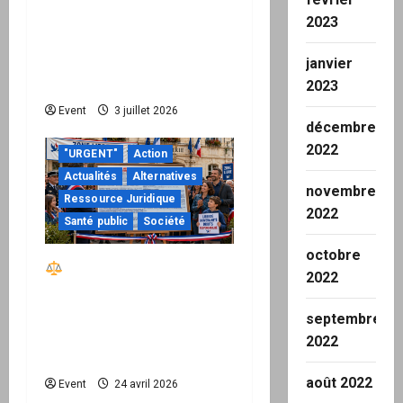
Peppol / ViDA : quand le
2023
droit de facturer risque
de devenir une
janvier
permission technique
2023
Event
3 juillet 2026
décembre
2022
"URGENT"
Action
Actualités
Alternatives
novembre
Ressource Juridique
2022
Santé public
Société
octobre
Réactiver le droit par
2022
la base – Zone Libre
passe à l’action : le kit
septembre
national d’activation
2022
mairie est disponible
août 2022
Event
24 avril 2026