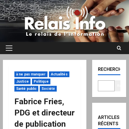
Aller
au
contenu
Menu
principal
RECHERCHER
à ne pas manquer
Actualités
Justice
Politique
Recher
Santé public
Société
Fabrice Fries,
PDG et directeur
ARTICLES
de publication
RÉCENTS