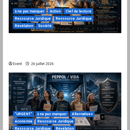
à ne pas manquer
Action
Clef de lecture
Ressource Juridique
Ressource Juridique
Révélation
Société
Peppol / ViDA : ils ont verrouillé la facturation,
le Kit 1 ouvre le dossier de leurs
responsabilités
Event
26 juillet 2026
"URGENT"
à ne pas manquer
Alternatives
économie
Ressource Juridique
Ressource Juridique
Révélation