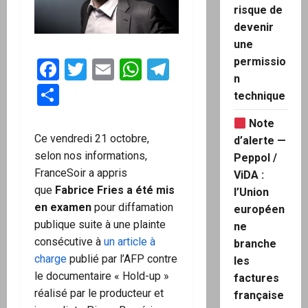
risque de
devenir
une
permissio
Facebook
Twitter
Email
WhatsApp
Telegram
n
Partager
technique
Note
Ce vendredi 21 octobre,
d’alerte —
selon nos informations,
Peppol /
FranceSoir a appris
ViDA :
que
Fabrice Fries a été mis
l’Union
en examen
pour diffamation
européen
publique suite à une plainte
ne
consécutive à
un article à
branche
charge
publié par l’AFP contre
les
le documentaire « Hold-up »
factures
réalisé par le producteur et
française