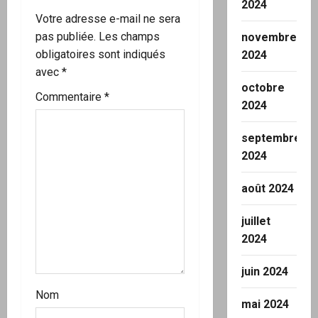
n
2024
Votre adresse e-mail ne sera
d
pas publiée.
Les champs
novembre
’
obligatoires sont indiqués
2024
avec
*
a
octobre
Commentaire
*
2024
r
septembre
t
2024
i
août 2024
c
juillet
l
2024
e
juin 2024
Nom
mai 2024