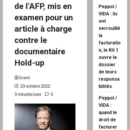
de l’AFP, mis en
Peppol /
ViDA : ils
examen pour un
ont
article à charge
verrouillé
la
contre le
facturatio
documentaire
n, le Kit 1
ouvre le
Hold-up
dossier
de leurs
Event
responsa
bilités
23 octobre 2022
3 minutes lues
0
Peppol /
ViDA :
quand le
droit de
facturer