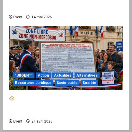
national pour demander des comptes avant
septembre 2026
Event
14 mai 2026
"URGENT"
Action
Actualités
Alternatives
Ressource Juridique
Santé public
Société
Réactiver le droit par la base – Zone Libre
passe à l’action : le kit national d’activation
mairie est disponible
Event
24 avril 2026