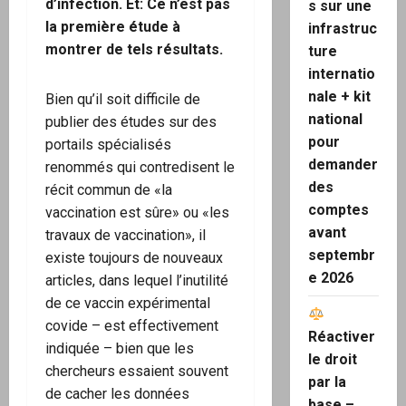
d’infection. Et: Ce n’est pas
s sur une
la première étude à
infrastruc
montrer de tels résultats.
ture
internatio
nale + kit
Bien qu’il soit difficile de
national
publier des études sur des
pour
portails spécialisés
demander
renommés qui contredisent le
des
récit commun de «la
comptes
vaccination est sûre» ou «les
avant
travaux de vaccination», il
septembr
existe toujours de nouveaux
e 2026
articles, dans lequel l’inutilité
de ce vaccin expérimental
covide – est effectivement
Réactiver
indiquée – bien que les
le droit
chercheurs essaient souvent
par la
de cacher les données
base –