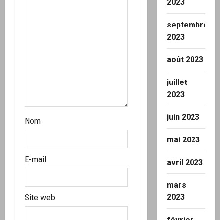
2023
’
septembre
a
2023
r
août 2023
t
juillet
2023
i
juin 2023
c
Nom
mai 2023
l
E-mail
e
avril 2023
mars
2023
Site web
février