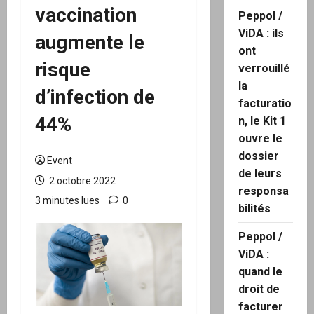
vaccination
Peppol /
ViDA : ils
augmente le
ont
risque
verrouillé
la
d’infection de
facturatio
44%
n, le Kit 1
ouvre le
dossier
Event
de leurs
2 octobre 2022
responsa
3 minutes lues
0
bilités
Peppol /
ViDA :
quand le
droit de
facturer