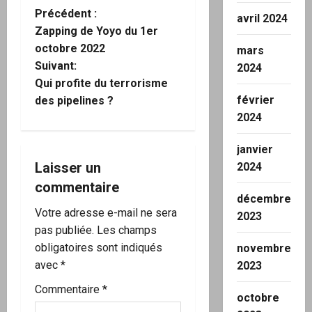
N
Précédent :
avril 2024
Zapping de Yoyo du 1er
a
octobre 2022
mars
Suivant:
2024
v
Qui profite du terrorisme
février
i
des pipelines ?
2024
g
janvier
a
Laisser un
2024
commentaire
t
décembre
Votre adresse e-mail ne sera
2023
i
pas publiée.
Les champs
o
obligatoires sont indiqués
novembre
avec
*
2023
n
Commentaire
*
octobre
d