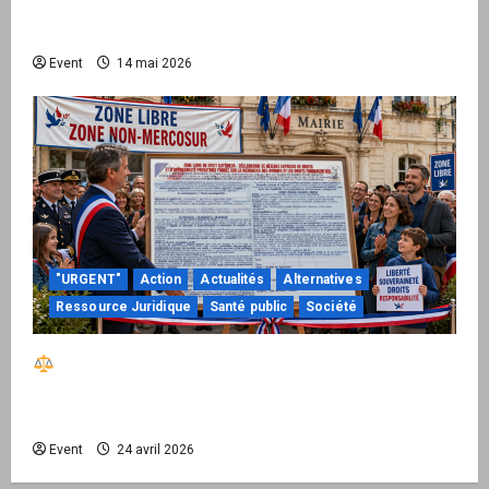
national pour demander des comptes avant
septembre 2026
Event
14 mai 2026
"URGENT"
Action
Actualités
Alternatives
Ressource Juridique
Santé public
Société
Réactiver le droit par la base – Zone Libre
passe à l’action : le kit national d’activation
mairie est disponible
Event
24 avril 2026