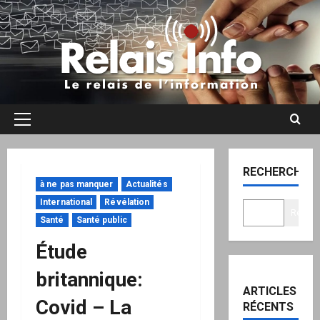
Aller
au
contenu
Menu
principal
RECHERCHER
à ne pas manquer
Actualités
International
Révélation
Recher
Santé
Santé public
Étude
britannique:
ARTICLES
Covid – La
RÉCENTS