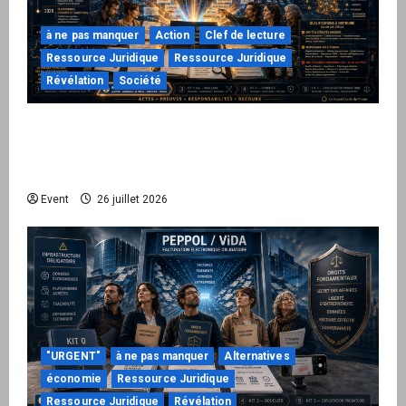
à ne pas manquer
Action
Clef de lecture
Ressource Juridique
Ressource Juridique
Révélation
Société
Peppol / ViDA : ils ont verrouillé la facturation,
le Kit 1 ouvre le dossier de leurs
responsabilités
Event
26 juillet 2026
"URGENT"
à ne pas manquer
Alternatives
économie
Ressource Juridique
Ressource Juridique
Révélation