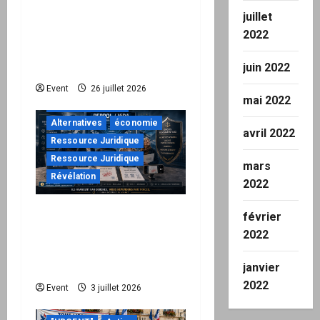
Peppol / ViDA : ils ont
juillet
verrouillé la facturation,
2022
le Kit 1 ouvre le dossier
de leurs responsabilités
juin 2022
"URGENT"
Event
26 juillet 2026
mai 2022
à ne pas manquer
Alternatives
économie
avril 2022
Ressource Juridique
Ressource Juridique
mars
Révélation
2022
Peppol / ViDA : quand le
février
droit de facturer risque
2022
de devenir une
permission technique
janvier
2022
Event
3 juillet 2026