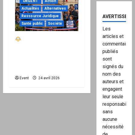
"URGENT"
Action
Actualités
Alternatives
AVERTISSEME
Ressource Juridique
Santé public
Société
Les
articles et
Réactiver le droit par
commentaires
la base – Zone Libre
publiés
passe à l’action : le kit
sont
national d’activation
signés du
mairie est disponible
nom des
Event
24 avril 2026
auteurs et
engagent
leur seule
responsabilité,
sans
aucune
nécessité
de