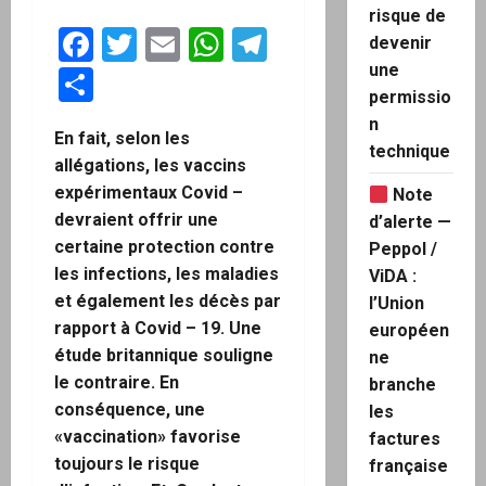
risque de
Facebook
Twitter
Email
WhatsApp
Telegram
devenir
une
Partager
permissio
n
En fait, selon les
technique
allégations, les vaccins
expérimentaux Covid –
Note
devraient offrir une
d’alerte —
certaine protection contre
Peppol /
les infections, les maladies
ViDA :
et également les décès par
l’Union
rapport à Covid – 19. Une
européen
étude britannique souligne
ne
le contraire. En
branche
conséquence, une
les
«vaccination» favorise
factures
toujours le risque
française