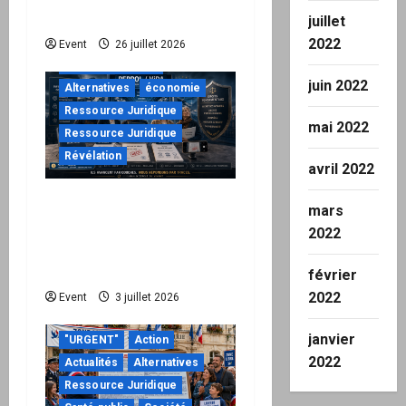
de leurs responsabilités
juillet
2022
"URGENT"
Event
26 juillet 2026
à ne pas manquer
juin 2022
Alternatives
économie
Ressource Juridique
mai 2022
Ressource Juridique
Révélation
avril 2022
Peppol / ViDA : quand le
mars
droit de facturer risque
2022
de devenir une
permission technique
février
2022
Event
3 juillet 2026
janvier
"URGENT"
Action
2022
Actualités
Alternatives
Ressource Juridique