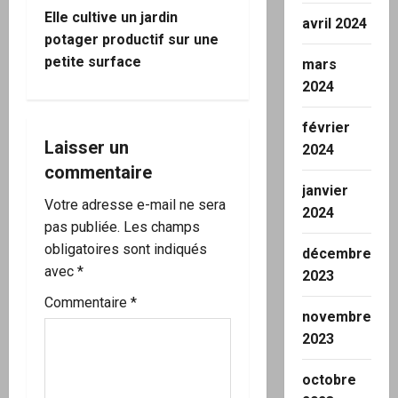
i
Elle cultive un jardin
avril 2024
potager productif sur une
g
petite surface
mars
2024
a
février
t
Laisser un
2024
i
commentaire
janvier
o
Votre adresse e-mail ne sera
2024
pas publiée.
Les champs
n
obligatoires sont indiqués
décembre
avec
*
2023
d
Commentaire
*
’
novembre
2023
a
octobre
r