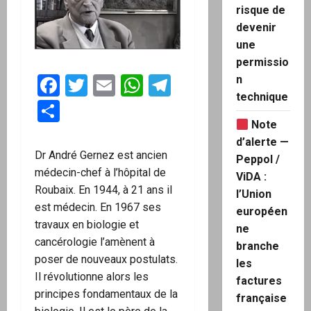
risque de
devenir
une
permissio
Facebook
Twitter
Email
WhatsApp
Telegram
n
technique
Partager
Note
d’alerte —
Dr André Gernez est ancien
Peppol /
médecin-chef à l’hôpital de
ViDA :
Roubaix. En 1944, à 21 ans il
l’Union
est médecin. En 1967 ses
européen
travaux en biologie et
ne
cancérologie l’amènent à
branche
poser de nouveaux postulats.
les
Il révolutionne alors les
factures
principes fondamentaux de la
française