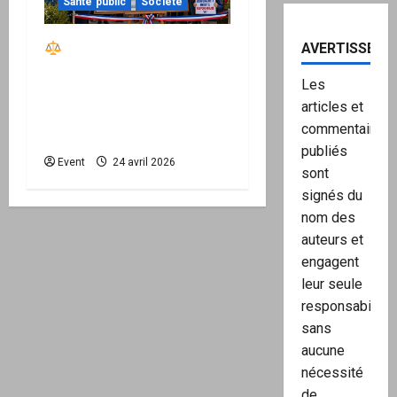
Santé public
Société
Réactiver le droit par
AVERTISSEME
la base – Zone Libre
Les
passe à l’action : le kit
articles et
national d’activation
commentaires
mairie est disponible
publiés
Event
24 avril 2026
sont
signés du
nom des
auteurs et
engagent
leur seule
responsabilité,
sans
aucune
nécessité
de