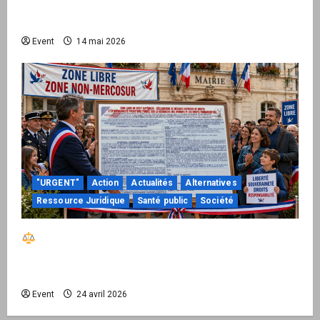
national pour demander des comptes avant
septembre 2026
Event
14 mai 2026
"URGENT"
Action
Actualités
Alternatives
Ressource Juridique
Santé public
Société
Réactiver le droit par la base – Zone Libre
passe à l’action : le kit national d’activation
mairie est disponible
Event
24 avril 2026