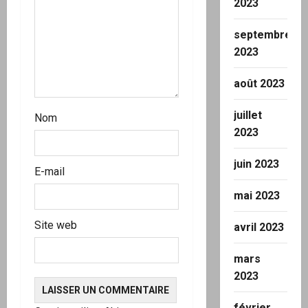
2023
t
septembre
i
2023
c
août 2023
l
juillet
Nom
2023
e
juin 2023
E-mail
mai 2023
Site web
avril 2023
mars
2023
février