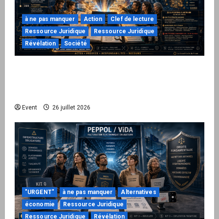
à ne pas manquer
Action
Clef de lecture
Ressource Juridique
Ressource Juridique
Révélation
Société
Peppol / ViDA : ils ont verrouillé la facturation,
le Kit 1 ouvre le dossier de leurs
responsabilités
Event
26 juillet 2026
"URGENT"
à ne pas manquer
Alternatives
économie
Ressource Juridique
Ressource Juridique
Révélation