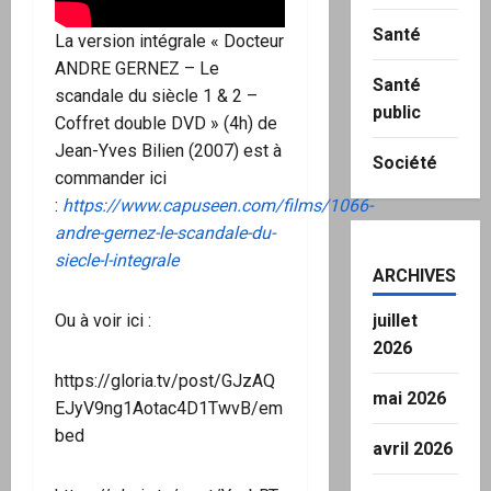
Santé
La version intégrale « Docteur
ANDRE GERNEZ – Le
Santé
scandale du siècle 1 & 2 –
public
Coffret double DVD » (4h) de
Jean-Yves Bilien (2007) est à
Société
commander ici
:
https://www.capuseen.com/films/1066-
andre-gernez-le-scandale-du-
siecle-l-integrale
ARCHIVES
Ou à voir ici :
juillet
2026
https://gloria.tv/post/GJzAQ
mai 2026
EJyV9ng1Aotac4D1TwvB/em
bed
avril 2026