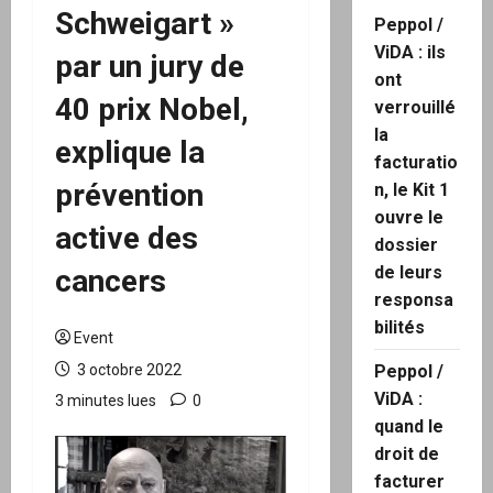
Schweigart »
Peppol /
ViDA : ils
par un jury de
ont
40 prix Nobel,
verrouillé
la
explique la
facturatio
prévention
n, le Kit 1
ouvre le
active des
dossier
de leurs
cancers
responsa
bilités
Event
3 octobre 2022
Peppol /
ViDA :
3 minutes lues
0
quand le
droit de
facturer