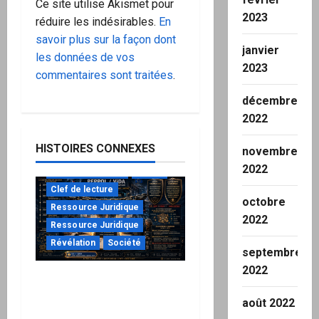
Ce site utilise Akismet pour
2023
réduire les indésirables.
En
savoir plus sur la façon dont
janvier
les données de vos
2023
commentaires sont traitées
.
décembre
2022
HISTOIRES CONNEXES
novembre
2022
à ne pas manquer
Action
Clef de lecture
octobre
Ressource Juridique
2022
Ressource Juridique
Révélation
Société
septembre
2022
Peppol / ViDA : ils ont
verrouillé la facturation,
août 2022
le Kit 1 ouvre le dossier