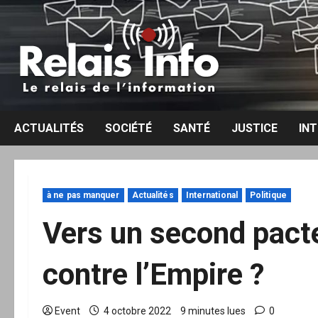
Aller
au
contenu
ACTUALITÉS
SOCIÉTÉ
SANTÉ
JUSTICE
IN
à ne pas manquer
Actualités
International
Politique
Vers un second pac
contre l’Empire ?
Event
4 octobre 2022
9 minutes lues
0