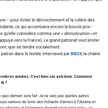
vre – pour éviter le décrochement et la colère des
endante, ce qui accentuera encore la boucle prix–
e ce qu’elle considère comme une «
démotivation
» et
appuyé vers la France). Le grand patronat veut limiter
 donc que se tendre socialement.
atron dans le textile, interviewé par
BW24
, la chaîne
dernières années. C’est bien sûr extrême. Comment
là ?
e quoi demain sera fait. Je ne sais pas quelles autres
nous vantons de livrer des milliards d’armes à l’Ukraine et
s citoyens et l’économie devront payer pour cela », ce