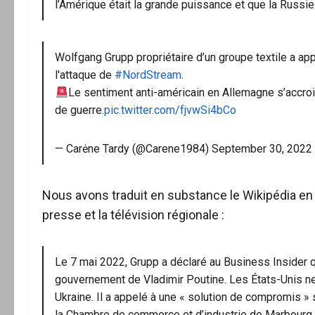
l’Amérique était la grande puissance et que la Russie 
Wolfgang Grupp propriétaire d’un groupe textile a ap
l'attaque de
#NordStream
.
Le sentiment anti-américain en Allemagne s’accro
de guerre.
pic.twitter.com/fjvwSi4bCo
— Carėne Tardy (@Carene1984)
September 30, 2022
Nous avons traduit en substance le Wikipédia en
presse et la télévision régionale :
Le 7 mai 2022, Grupp a déclaré au Business Insider 
gouvernement de Vladimir Poutine. Les États-Unis ne 
Ukraine. Il a appelé à une « solution de compromis »
la Chambre de commerce et d’industrie de Marbourg 