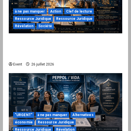
à ne pas manquer
Action
Clef de lecture
Ressource Juridique
Ressource Juridique
Révélation
Société
Peppol / ViDA : ils ont verrouillé la facturation,
le Kit 1 ouvre le dossier de leurs
responsabilités
Event
26 juillet 2026
"URGENT"
à ne pas manquer
Alternatives
économie
Ressource Juridique
Ressource Juridique
Révélation