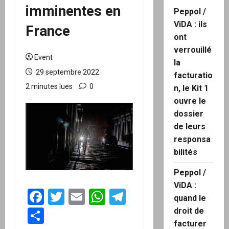
imminentes en
Peppol /
ViDA : ils
France
ont
verrouillé
Event
la
29 septembre 2022
facturatio
2 minutes lues
0
n, le Kit 1
ouvre le
dossier
de leurs
responsa
bilités
Peppol /
ViDA :
Facebook
Twitter
Email
WhatsApp
Telegram
quand le
Partager
droit de
facturer