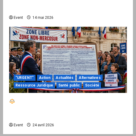
national pour demander des comptes avant
septembre 2026
Event
14 mai 2026
"URGENT"
Action
Actualités
Alternatives
Ressource Juridique
Santé public
Société
Réactiver le droit par la base – Zone Libre
passe à l’action : le kit national d’activation
mairie est disponible
Event
24 avril 2026