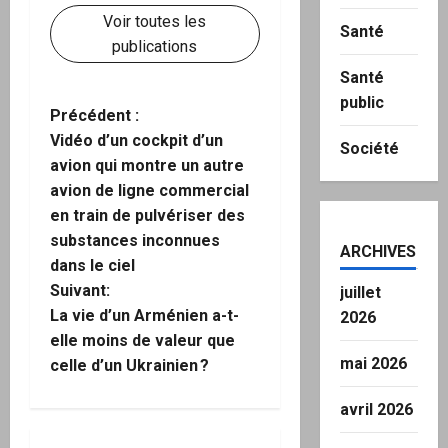
Voir toutes les
Santé
publications
Santé
public
N
Précédent :
Vidéo d’un cockpit d’un
Société
a
avion qui montre un autre
avion de ligne commercial
v
en train de pulvériser des
i
substances inconnues
ARCHIVES
dans le ciel
g
Suivant:
juillet
La vie d’un Arménien a-t-
2026
a
elle moins de valeur que
mai 2026
celle d’un Ukrainien ?
t
i
avril 2026