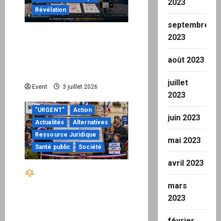
2023
Révélation
septembre
Peppol / ViDA : quand le
2023
droit de facturer risque
de devenir une
août 2023
permission technique
juillet
Event
3 juillet 2026
2023
"URGENT"
Action
juin 2023
Actualités
Alternatives
Ressource Juridique
mai 2023
Santé public
Société
avril 2023
Réactiver le droit par
la base – Zone Libre
mars
passe à l’action : le kit
2023
national d’activation
février