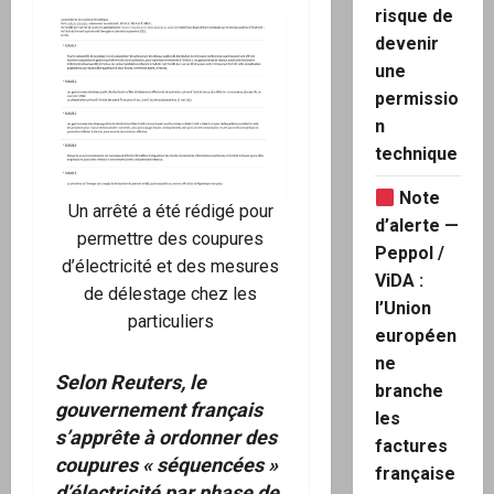
risque de
devenir
une
permissio
n
technique
Note
Un arrêté a été rédigé pour
d’alerte —
permettre des coupures
Peppol /
d’électricité et des mesures
ViDA :
de délestage chez les
l’Union
particuliers
européen
ne
Selon Reuters, le
branche
gouvernement français
les
s’apprête à ordonner des
factures
coupures « séquencées »
française
d’électricité par phase de