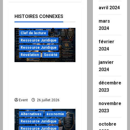
avril 2024
HISTOIRES CONNEXES
mars
à ne pas manquer
Action
2024
Clef de lecture
Ressource Juridique
février
Ressource Juridique
2024
Révélation
Société
janvier
2024
Peppol / ViDA : ils ont
verrouillé la facturation,
décembre
le Kit 1 ouvre le dossier
2023
de leurs responsabilités
"URGENT"
Event
26 juillet 2026
novembre
à ne pas manquer
2023
Alternatives
économie
Ressource Juridique
octobre
Ressource Juridique