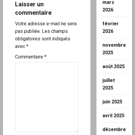
o
mars
Laisser un
2026
commentaire
n
Votre adresse e-mail ne sera
février
d
pas publiée.
Les champs
2026
’
obligatoires sont indiqués
novembre
avec
*
a
2025
Commentaire
*
r
août 2025
t
juillet
2025
i
juin 2025
c
l
avril 2025
e
décembre