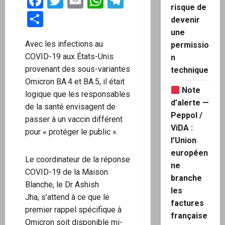
Facebook
Twitter
Email
WhatsApp
Telegram
risque de
Partager
devenir
une
Avec les infections au
permissio
COVID-19 aux États-Unis
n
provenant des sous-variantes
technique
Omicron BA.4 et BA.5, il était
Note
logique que les responsables
d’alerte —
de la santé envisagent de
Peppol /
passer à un vaccin différent
ViDA :
pour « protéger le public ».
l’Union
européen
Le coordinateur de la réponse
ne
COVID-19 de la Maison
branche
Blanche, le Dr Ashish
les
Jha, s’attend à ce que le
factures
premier rappel spécifique à
française
Omicron soit disponible mi-