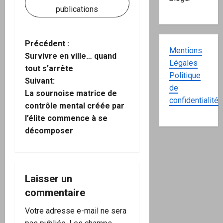
publications
N
Précédent :
Mentions
Survivre en ville… quand
Légales
a
tout s’arrête
Politique
Suivant:
v
de
La sournoise matrice de
confidentialité
i
contrôle mental créée par
l’élite commence à se
g
décomposer
a
t
Laisser un
i
commentaire
o
Votre adresse e-mail ne sera