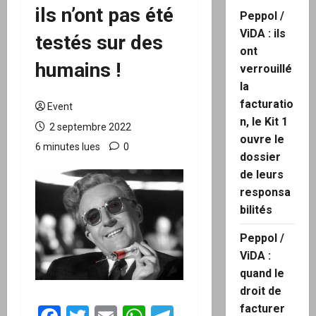
ils n’ont pas été
Peppol /
ViDA : ils
testés sur des
ont
humains !
verrouillé
la
facturatio
Event
n, le Kit 1
2 septembre 2022
ouvre le
6 minutes lues
0
dossier
de leurs
responsa
bilités
Peppol /
ViDA :
quand le
droit de
facturer