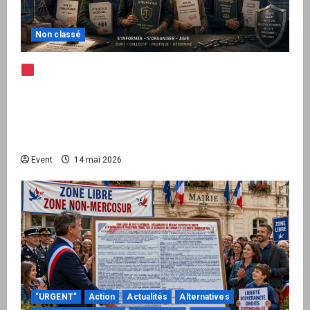
Non classé
Note d’alerte — Peppol / ViDA : l’Union
européenne branche les factures françaises
sur une infrastructure internationale + kit
national pour demander des comptes avant
septembre 2026
Event
14 mai 2026
"URGENT"
Action
Actualités
Alternatives