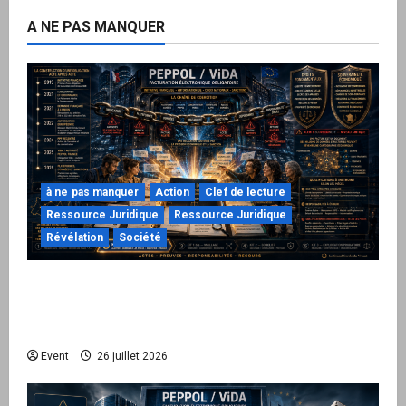
A NE PAS MANQUER
à ne pas manquer
Action
Clef de lecture
Ressource Juridique
Ressource Juridique
Révélation
Société
Peppol / ViDA : ils ont verrouillé la facturation,
le Kit 1 ouvre le dossier de leurs
responsabilités
Event
26 juillet 2026