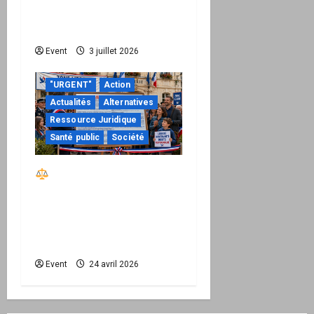
de devenir une
permission technique
Event
3 juillet 2026
"URGENT"
Action
Actualités
Alternatives
Ressource Juridique
Santé public
Société
Réactiver le droit par
la base – Zone Libre
passe à l’action : le kit
national d’activation
mairie est disponible
Event
24 avril 2026