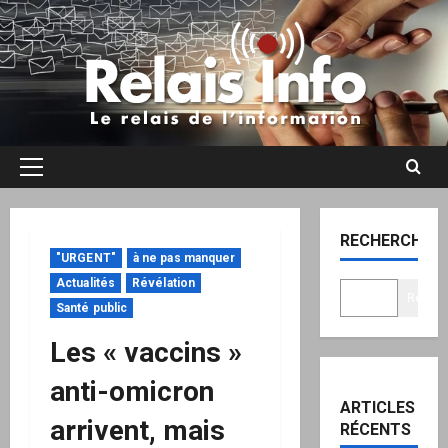
Aller
au
contenu
Menu
principal
RECHERCHER
"URGENT"
à ne pas manquer
Actualités
Révélation
Recher
Santé public
Les « vaccins »
anti-omicron
ARTICLES
arrivent, mais
RÉCENTS