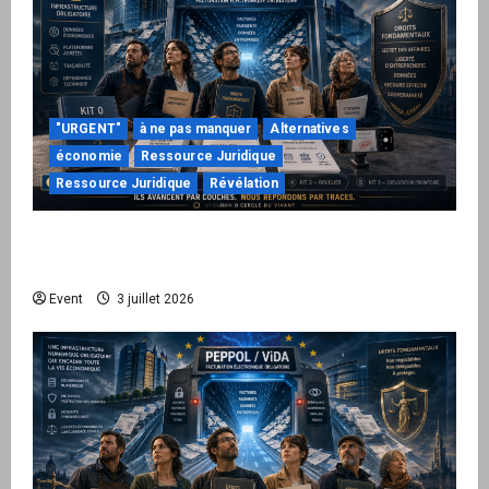
"URGENT"
à ne pas manquer
Alternatives
économie
Ressource Juridique
Ressource Juridique
Révélation
Peppol / ViDA : quand le droit de facturer
risque de devenir une permission technique
Event
3 juillet 2026