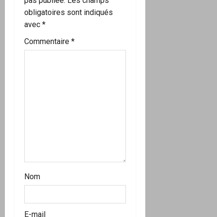
pas publiée.
Les champs
n
obligatoires sont indiqués
avec
*
d
Commentaire
*
’
a
r
t
i
c
l
Nom
e
E-mail