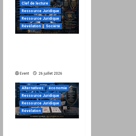
Clef de lecture
Ressource Juridique
Ressource Juridique
Révélation
Société
Peppol / ViDA : ils ont
verrouillé la facturation,
le Kit 1 ouvre le dossier
de leurs responsabilités
"URGENT"
Event
26 juillet 2026
à ne pas manquer
Alternatives
économie
Ressource Juridique
Ressource Juridique
Révélation
Peppol / ViDA : quand le
droit de facturer risque