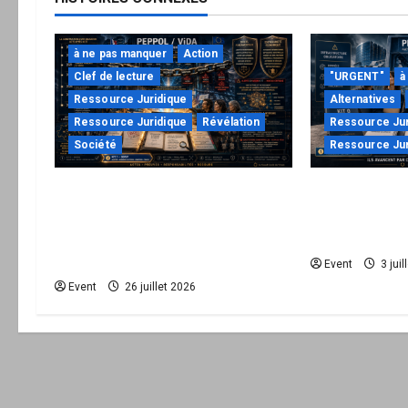
à ne pas manquer
Action
Clef de lecture
"URGENT"
à
Ressource Juridique
Alternatives
Ressource Juridique
Révélation
Ressource Jur
Société
Ressource Jur
Peppol / ViDA : ils ont verrouillé
Peppol / ViDA
la facturation, le Kit 1 ouvre le
de facturer 
dossier de leurs
une permissi
responsabilités
Event
3 juil
Event
26 juillet 2026