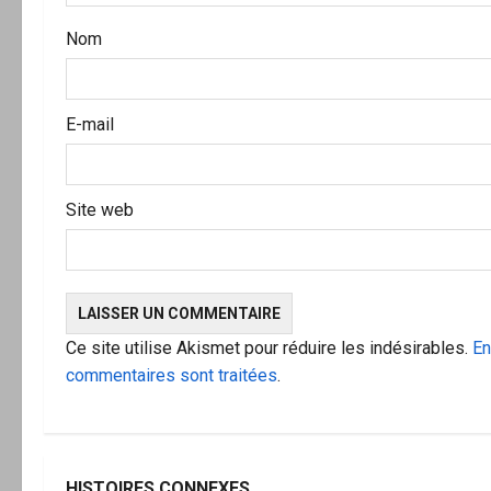
r
Nom
t
i
E-mail
c
l
Site web
e
Ce site utilise Akismet pour réduire les indésirables.
En
commentaires sont traitées
.
HISTOIRES CONNEXES