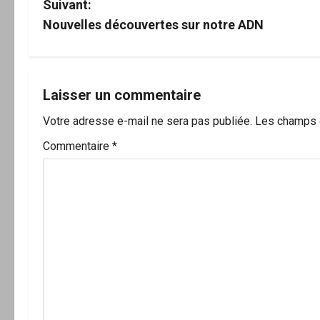
v
Suivant:
Nouvelles découvertes sur notre ADN
i
g
a
Laisser un commentaire
Votre adresse e-mail ne sera pas publiée.
Les champs o
t
Commentaire
*
i
o
n
d
’
a