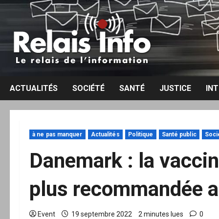
Aller
au
contenu
ACTUALITÉS
SOCIÉTÉ
SANTÉ
JUSTICE
IN
à ne pas manquer
Actualités
Politique
Santé public
Soci
Danemark : la vaccin
plus recommandée a
Event
19 septembre 2022
2 minutes lues
0