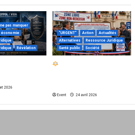
 ne pas manquer
économie
"URGENT"
Action
Actualités
idique
Alternatives
Ressource Juridique
idique
Révélation
Santé public
Société
 : quand le droit
Réactiver le droit par la base
risque de devenir
– Zone Libre passe à l’action :
on technique
le kit national d’activation
mairie est disponible
let 2026
Event
24 avril 2026