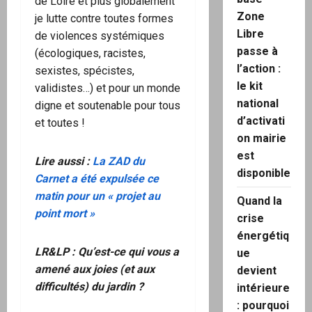
de Loire et plus globalement
Zone
je lutte contre toutes formes
Libre
de violences systémiques
passe à
(écologiques, racistes,
l’action :
sexistes, spécistes,
le kit
validistes…) et pour un monde
national
digne et soutenable pour tous
d’activati
et toutes !
on mairie
est
Lire aussi :
La ZAD du
disponible
Carnet a été expulsée ce
matin pour un « projet au
Quand la
point mort »
crise
énergétiq
LR&LP :
Qu’est-ce qui vous a
ue
amené aux joies (et aux
devient
difficultés) du jardin ?
intérieure
: pourquoi