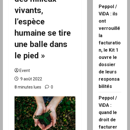
Peppol /
vivants,
ViDA : ils
l’espèce
ont
verrouillé
humaine se tire
la
une balle dans
facturatio
n, le Kit 1
le pied »
ouvre le
dossier
Event
de leurs
responsa
9 août 2022
bilités
8 minutes lues
0
Peppol /
ViDA :
quand le
droit de
facturer