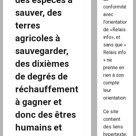
conformité
sauver, des
avec
l'orientation
terres
de «Relais
agricoles à
info», et
sans que «
sauvegarder,
Relais info
» ne
des dixièmes
prenne en
de degrés de
rien à son
compte
réchauffement
leur
orientation.
à gagner et
Ce site
donc des êtres
contient
humains et
des liens
hypertextes