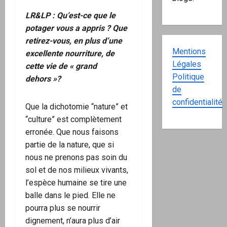
LR&LP : Qu’est-ce que le
potager vous a appris ? Que
retirez-vous, en plus d’une
Mentions
excellente nourriture, de
Légales
cette vie de « grand
Politique
dehors »?
de
confidentialité
Que la dichotomie “nature” et
“culture” est complètement
erronée. Que nous faisons
partie de la nature, que si
nous ne prenons pas soin du
sol et de nos milieux vivants,
l’espèce humaine se tire une
balle dans le pied. Elle ne
pourra plus se nourrir
dignement, n’aura plus d’air