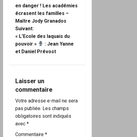
a
en danger ! Les académies
écrasent les familles –
v
Maître Jody Granados
i
Suivant:
« L’Ecole des laquais du
g
pouvoir »
: Jean Yanne
et Daniel Prévost
a
t
i
Laisser un
commentaire
o
Votre adresse e-mail ne sera
n
pas publiée.
Les champs
obligatoires sont indiqués
d
avec
*
’
Commentaire
*