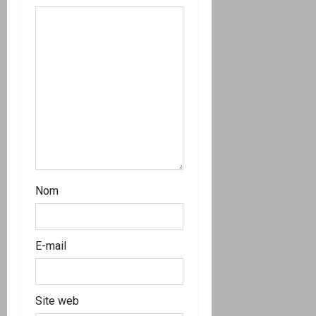
a
r
t
i
c
l
Nom
e
E-mail
Site web