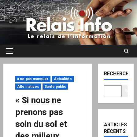
Aller
au
contenu
Menu
principal
RECHERCHER
à ne pas manquer
Actualités
Alternatives
Santé public
Recher
« Si nous ne
prenons pas
soin du sol et
ARTICLES
RÉCENTS
des milieux