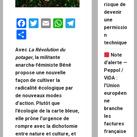
risque de
devenir
une
Facebook
Twitter
Email
WhatsApp
Telegram
permissio
Partager
n
technique
Avec
La Révolution du
Note
potager
, la militante
d’alerte —
anarcha-féministe
Béné
Peppol /
propose une nouvelle
ViDA :
façon de cultiver la
l’Union
radicalité écologique par
européen
de nouveaux modes
ne
d’action. Plutôt que
branche
l’écologie de la carte bleue,
les
elle prône l’urgence de
factures
rompre avec la dichotomie
française
entre nature et culture, et