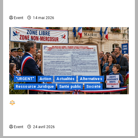
national pour demander des comptes avant
septembre 2026
Event
14 mai 2026
"URGENT"
Action
Actualités
Alternatives
Ressource Juridique
Santé public
Société
Réactiver le droit par la base – Zone Libre
passe à l’action : le kit national d’activation
mairie est disponible
Event
24 avril 2026