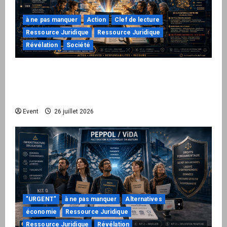
à ne pas manquer
Action
Clef de lecture
Ressource Juridique
Ressource Juridique
Révélation
Société
Peppol / ViDA : ils ont verrouillé la facturation,
le Kit 1 ouvre le dossier de leurs
responsabilités
Event
26 juillet 2026
"URGENT"
à ne pas manquer
Alternatives
économie
Ressource Juridique
Ressource Juridique
Révélation