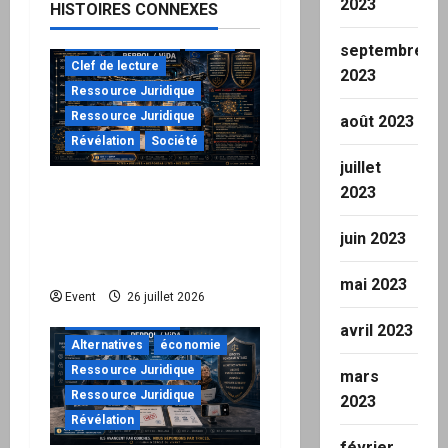
2023
HISTOIRES CONNEXES
à ne pas manquer
Action
septembre
Clef de lecture
2023
Ressource Juridique
Ressource Juridique
août 2023
Révélation
Société
juillet
2023
Peppol / ViDA : ils ont
verrouillé la facturation,
juin 2023
le Kit 1 ouvre le dossier
de leurs responsabilités
mai 2023
"URGENT"
Event
26 juillet 2026
à ne pas manquer
avril 2023
Alternatives
économie
Ressource Juridique
mars
Ressource Juridique
2023
Révélation
février