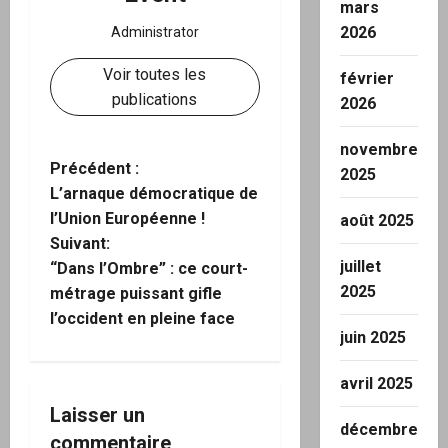
mars
2026
Administrator
Voir toutes les
février
publications
2026
novembre
N
Précédent :
2025
L’arnaque démocratique de
a
l’Union Européenne !
août 2025
Suivant:
v
juillet
“Dans l’Ombre” : ce court-
2025
i
métrage puissant gifle
l’occident en pleine face
g
juin 2025
a
avril 2025
Laisser un
t
décembre
commentaire