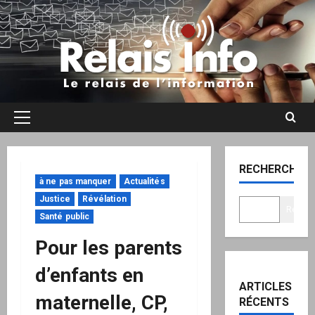
Aller
au
contenu
Menu
principal
RECHERCHER
à ne pas manquer
Actualités
Justice
Révélation
Recher
Santé public
Pour les parents
d’enfants en
ARTICLES
maternelle, CP,
RÉCENTS