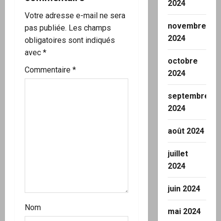
2024
i
Votre adresse e-mail ne sera
novembre
o
pas publiée.
Les champs
2024
obligatoires sont indiqués
n
avec
*
octobre
d
Commentaire
*
2024
’
septembre
2024
a
r
août 2024
t
juillet
2024
i
juin 2024
c
Nom
mai 2024
l