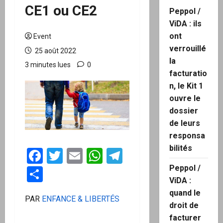
CE1 ou CE2
Peppol /
ViDA : ils
ont
Event
verrouillé
25 août 2022
la
3 minutes lues
0
facturatio
n, le Kit 1
ouvre le
dossier
de leurs
responsa
bilités
Facebook
Twitter
Email
WhatsApp
Telegram
Peppol /
Partager
ViDA :
quand le
PAR
ENFANCE & LIBERTÉS
droit de
facturer