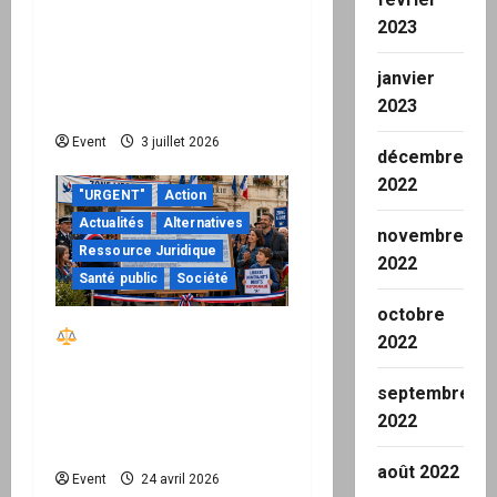
Peppol / ViDA : quand le
2023
droit de facturer risque
janvier
de devenir une
2023
permission technique
Event
3 juillet 2026
décembre
2022
"URGENT"
Action
Actualités
Alternatives
novembre
Ressource Juridique
2022
Santé public
Société
octobre
Réactiver le droit par
2022
la base – Zone Libre
passe à l’action : le kit
septembre
national d’activation
2022
mairie est disponible
août 2022
Event
24 avril 2026