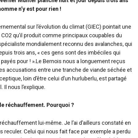
Werner Munter planche nuit et jour depuis trois ans
’homme n’y est pour rien !
rnemental sur l’évolution du climat (GIEC) pointait une
e CO2 qu’il produit comme principaux coupables du
spécialiste mondialement reconnu des avalanches, qui
is trois ans, « ces gens sont des imbéciles qui
payés pour ! ».
Le Bernois nous a longuement reçus
ces accusations entre une tranche de viande séchée et
ptique, loin d’être celui d’un hurluberlu, est partagé
 Il nous l’explique.
 le réchauffement. Pourquoi ?
réchauffement lui-même. Je l’ai d’ailleurs constaté en
 reculer. Celui qui nous fait face par exemple a perdu