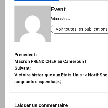
Event
Administrator
Voir toutes les publications
N
Précédent :
Macron PREND CHER au Cameroun !
a
Suivant:
v
Victoire historique aux Etats-Unis : « NorthSho
soignants suspendus￼
i
g
a
Laisser un commentaire