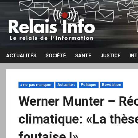
Aller
au
contenu
ACTUALITÉS
SOCIÉTÉ
SANTÉ
JUSTICE
IN
à ne pas manquer
Actualités
Politique
Révélation
Werner Munter – Ré
climatique: «La thèse
foutaise !»