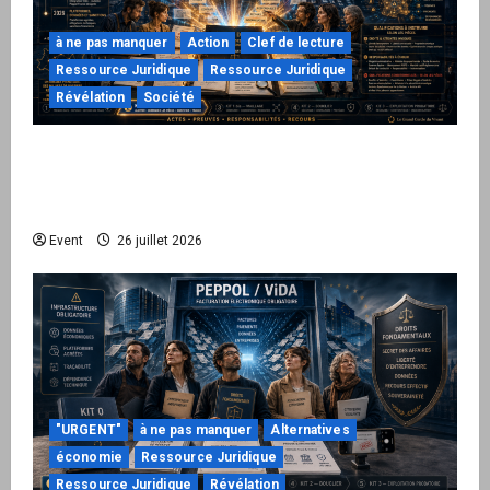
à ne pas manquer
Action
Clef de lecture
Ressource Juridique
Ressource Juridique
Révélation
Société
Peppol / ViDA : ils ont verrouillé la facturation,
le Kit 1 ouvre le dossier de leurs
responsabilités
Event
26 juillet 2026
"URGENT"
à ne pas manquer
Alternatives
économie
Ressource Juridique
Ressource Juridique
Révélation