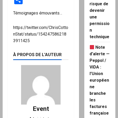
risque de
devenir
Témoignages émouvants…
une
permissio
https://twitter.com/ChrisCotto
n
nStat/status/154247586218
technique
3911425
Note
d’alerte —
À PROPOS DE L'AUTEUR
Peppol /
ViDA :
l’Union
européen
ne
branche
les
factures
Event
française