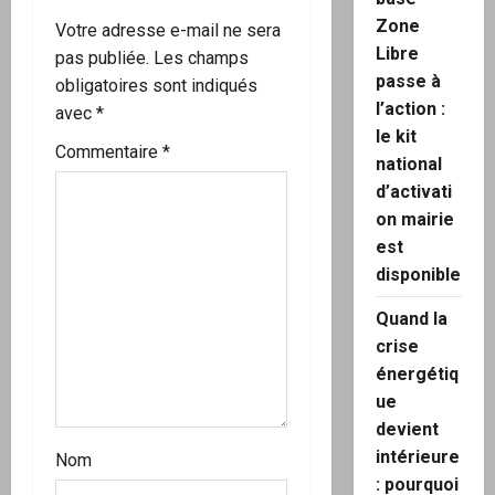
Zone
o
Votre adresse e-mail ne sera
Libre
pas publiée.
Les champs
n
passe à
obligatoires sont indiqués
l’action :
avec
*
d
le kit
Commentaire
*
national
’
d’activati
a
on mairie
est
r
disponible
t
Quand la
crise
i
énergétiq
c
ue
devient
l
intérieure
Nom
: pourquoi