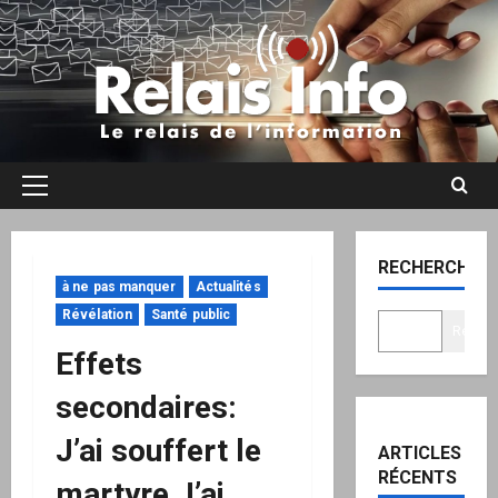
Aller
au
contenu
Menu
principal
RECHERCHER
à ne pas manquer
Actualités
Révélation
Santé public
Recher
Effets
secondaires:
J’ai souffert le
ARTICLES
RÉCENTS
martyre J’ai