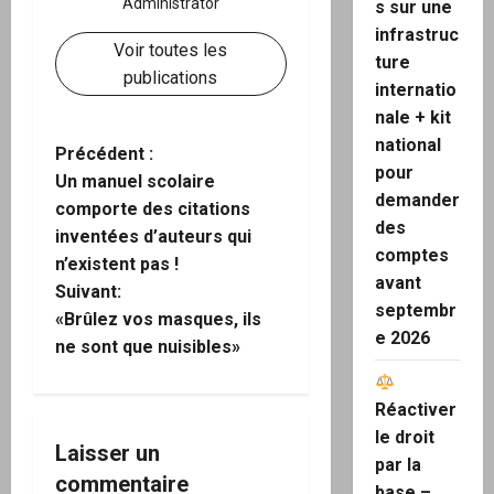
Administrator
s sur une
infrastruc
Voir toutes les
ture
publications
internatio
nale + kit
national
N
Précédent :
pour
Un manuel scolaire
a
demander
comporte des citations
des
inventées d’auteurs qui
v
comptes
n’existent pas !
avant
i
Suivant:
septembr
«Brûlez vos masques, ils
g
e 2026
ne sont que nuisibles»
a
Réactiver
t
le droit
Laisser un
par la
i
commentaire
base –