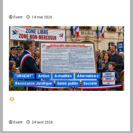
national pour demander des comptes avant
septembre 2026
Event
14 mai 2026
"URGENT"
Action
Actualités
Alternatives
Ressource Juridique
Santé public
Société
Réactiver le droit par la base – Zone Libre
passe à l’action : le kit national d’activation
mairie est disponible
Event
24 avril 2026