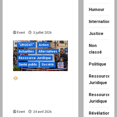
Peppol / ViDA : quand le
Humour
droit de facturer risque
de devenir une
International
permission technique
Event
3 juillet 2026
Justice
Non
"URGENT"
Action
classé
Actualités
Alternatives
Ressource Juridique
Politique
Santé public
Société
Ressource
Réactiver le droit par
Juridique
la base – Zone Libre
passe à l’action : le kit
Ressource
national d’activation
Juridique
mairie est disponible
Event
24 avril 2026
Révélation