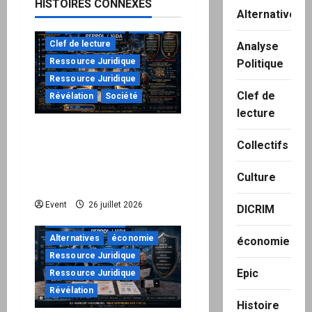
HISTOIRES CONNEXES
Alternatives
à ne pas manquer
Action
Clef de lecture
Analyse
Ressource Juridique
Politique
Ressource Juridique
Clef de
Révélation
Société
lecture
Peppol / ViDA : ils ont
Collectifs
verrouillé la facturation,
le Kit 1 ouvre le dossier
Culture
de leurs responsabilités
"URGENT"
Event
26 juillet 2026
DICRIM
à ne pas manquer
Alternatives
économie
économie
Ressource Juridique
Epic
Ressource Juridique
Révélation
Histoire