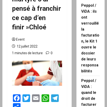
Peppol /
pensé à franchir
ViDA : ils
ce cap d’en
ont
verrouillé
finir »Chloé
la
facturatio
Event
n, le Kit 1
12 juillet 2022
ouvre le
dossier
1 minutes de lecture
0
de leurs
responsa
bilités
Peppol /
ViDA :
quand le
Facebook
Twitter
Email
WhatsApp
Telegram
droit de
facturer
Partager