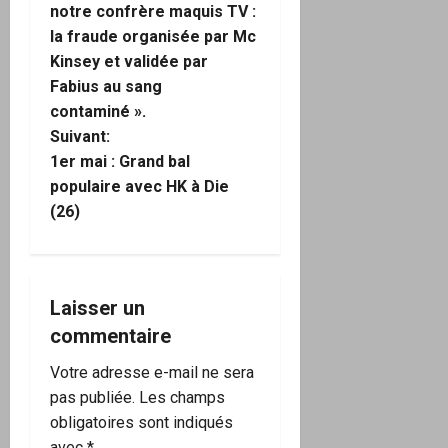
v
notre confrère maquis TV :
i
la fraude organisée par Mc
Kinsey et validée par
g
Fabius au sang
contaminé ».
a
Suivant:
1er mai : Grand bal
t
populaire avec HK à Die
i
(26)
o
n
Laisser un
d
commentaire
’
Votre adresse e-mail ne sera
pas publiée.
Les champs
a
obligatoires sont indiqués
avec
*