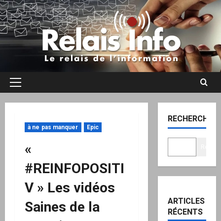
Aller
au
contenu
Menu
principal
RECHERCHER
à ne pas manquer
Epic
«
Recher
#REINFOPOSITI
V » Les vidéos
ARTICLES
Saines de la
RÉCENTS