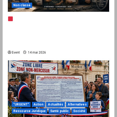
Non classé
Note d’alerte — Peppol / ViDA : l’Union
européenne branche les factures françaises
sur une infrastructure internationale + kit
national pour demander des comptes avant
septembre 2026
Event
14 mai 2026
"URGENT"
Action
Actualités
Alternatives
Ressource Juridique
Santé public
Société