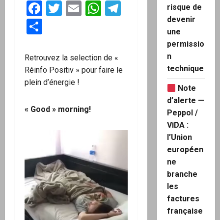
Facebook
Twitter
Email
WhatsApp
Telegram
risque de
devenir
Partager
une
permissio
n
Retrouvez la selection de «
technique
Réinfo Positiv » pour faire le
plein d’énergie !
Note
d’alerte —
« Good » morning!
Peppol /
ViDA :
l’Union
européen
ne
branche
les
factures
française