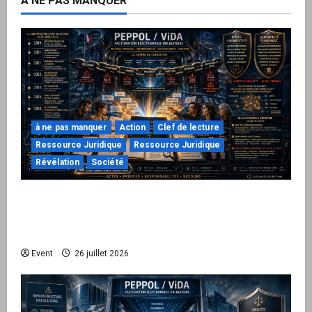
A NE PAS MANQUER
à ne pas manquer
Action
Clef de lecture
Ressource Juridique
Ressource Juridique
Révélation
Société
Peppol / ViDA : ils ont verrouillé la facturation,
le Kit 1 ouvre le dossier de leurs
responsabilités
Event
26 juillet 2026