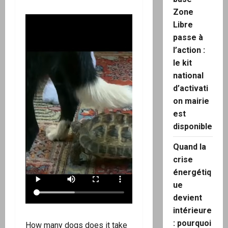
Zone
Libre
passe à
l’action :
le kit
national
d’activati
on mairie
est
disponible
Quand la
crise
énergétiq
ue
devient
intérieure
: pourquoi
How many dogs does it take