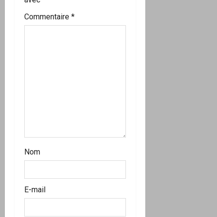
r
Commentaire
*
t
i
c
l
e
Nom
E-mail