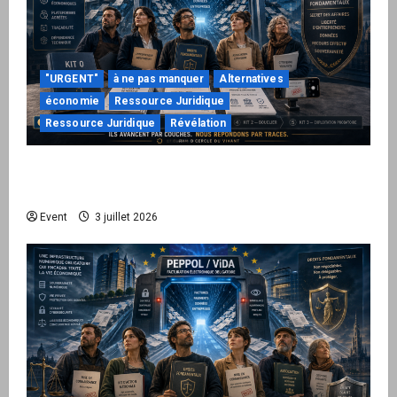
"URGENT"
à ne pas manquer
Alternatives
économie
Ressource Juridique
Ressource Juridique
Révélation
Peppol / ViDA : quand le droit de facturer
risque de devenir une permission technique
Event
3 juillet 2026