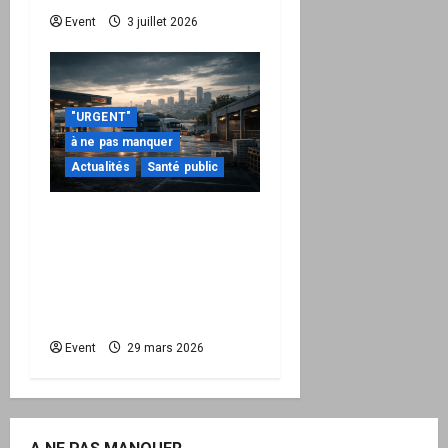
Event
3 juillet 2026
"URGENT"
à ne pas manquer
Actualités
Santé public
Quand la crise
énergétique devient
intérieure : pourquoi
l’État doit maintenant
protéger la Nation
Event
29 mars 2026