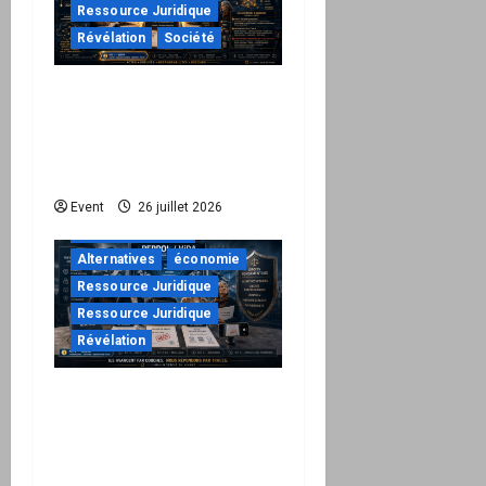
Ressource Juridique
Révélation
Société
Peppol / ViDA : ils ont
verrouillé la facturation,
le Kit 1 ouvre le dossier
de leurs responsabilités
"URGENT"
Event
26 juillet 2026
à ne pas manquer
Alternatives
économie
Ressource Juridique
Ressource Juridique
Révélation
Peppol / ViDA : quand le
droit de facturer risque
de devenir une
permission technique