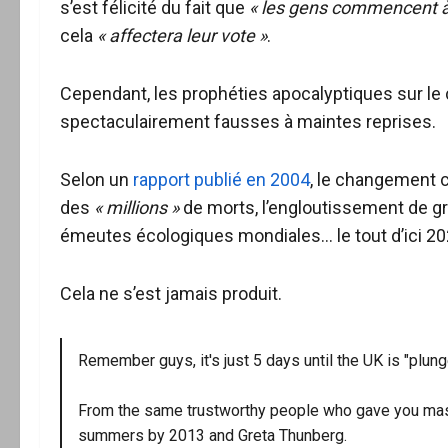
s’est félicité du fait que
« les gens commencent à 
cela
« affectera leur vote »
.
Cependant, les prophéties apocalyptiques sur l
spectaculairement fausses à maintes reprises.
Selon un
rapport publié en 2004
, le changement 
des
« millions »
de morts, l’engloutissement de gr
émeutes écologiques mondiales… le tout d’ici 20
Cela ne s’est jamais produit.
Remember guys, it's just 5 days until the UK is "plung
From the same trustworthy people who gave you mass s
summers by 2013 and Greta Thunberg.