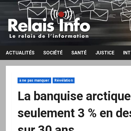
Aller
au
contenu
ACTUALITÉS
SOCIÉTÉ
SANTÉ
JUSTICE
IN
à ne pas manquer
Révélation
La banquise arctique
seulement 3 % en d
sur 30 ans