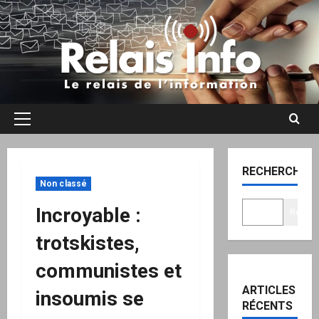
Aller
au
contenu
Menu
principal
RECHERCHER
Non classé
Incroyable :
Recher
trotskistes,
communistes et
ARTICLES
insoumis se
RÉCENTS