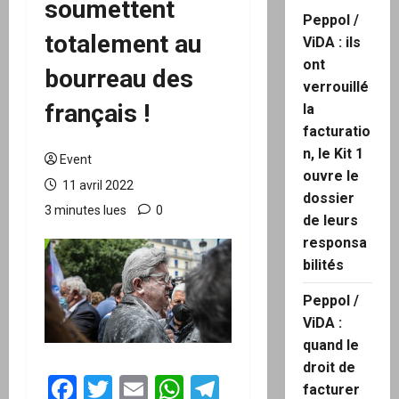
soumettent
Peppol /
totalement au
ViDA : ils
ont
bourreau des
verrouillé
français !
la
facturatio
n, le Kit 1
Event
ouvre le
11 avril 2022
dossier
3 minutes lues
0
de leurs
responsa
bilités
Peppol /
ViDA :
quand le
droit de
Facebook
Twitter
Email
WhatsApp
Telegram
facturer