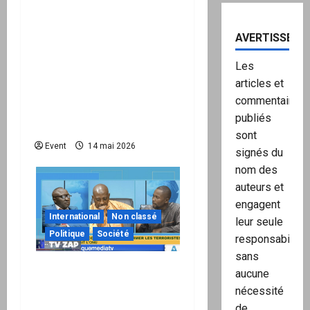
Peppol / ViDA : l’Union
européenne branche les
AVERTISSEME
factures françaises sur
une infrastructure
Les
internationale + kit
articles et
national pour demander
commentaires
des comptes avant
publiés
septembre 2026
sont
Event
14 mai 2026
signés du
nom des
auteurs et
engagent
International
Non classé
leur seule
Politique
Société
responsabilité,
sans
Réseau International TV
aucune
Le Zap du 29.08 : Le Mali
nécessité
vient de réaliser un «
de