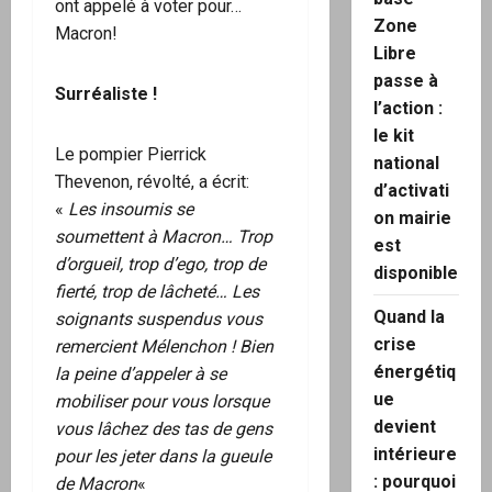
ont appelé à voter pour…
Zone
Macron!
Libre
passe à
Surréaliste !
l’action :
le kit
Le pompier Pierrick
national
Thevenon, révolté, a écrit:
d’activati
«
Les insoumis se
on mairie
soumettent à Macron… Trop
est
d’orgueil, trop d’ego, trop de
disponible
fierté, trop de lâcheté… Les
Quand la
soignants suspendus vous
crise
remercient Mélenchon ! Bien
énergétiq
la peine d’appeler à se
ue
mobiliser pour vous lorsque
devient
vous lâchez des tas de gens
intérieure
pour les jeter dans la gueule
: pourquoi
de Macron
«