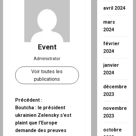
avril 2024
mars
2024
février
Event
2024
Administrator
janvier
Voir toutes les
2024
publications
décembre
2023
N
Précédent :
Boutcha : le président
novembre
a
ukrainien Zelensky s’est
2023
plaint que l’Europe
v
octobre
demande des preuves