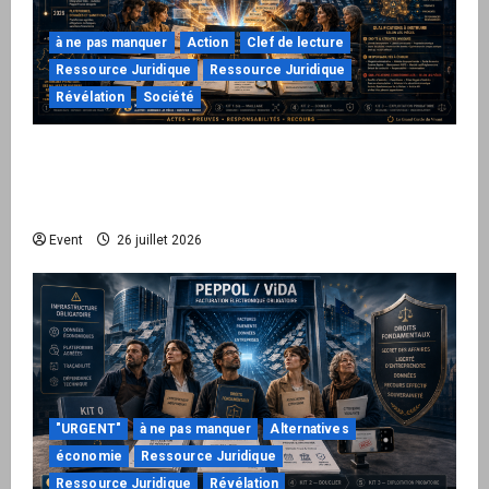
à ne pas manquer
Action
Clef de lecture
Ressource Juridique
Ressource Juridique
Révélation
Société
Peppol / ViDA : ils ont verrouillé la facturation,
le Kit 1 ouvre le dossier de leurs
responsabilités
Event
26 juillet 2026
"URGENT"
à ne pas manquer
Alternatives
économie
Ressource Juridique
Ressource Juridique
Révélation