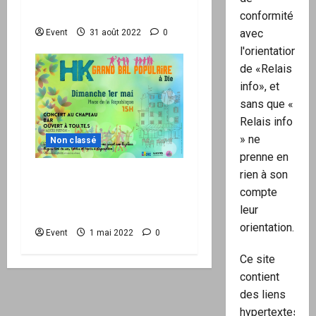
tsunami » à l’ONU
conformité
avec
Event
31 août 2022
0
l'orientation
de «Relais
info», et
sans que «
Relais info
» ne
Non classé
prenne en
rien à son
1er mai : Grand bal
compte
populaire avec HK à Die
leur
(26)
orientation.
Event
1 mai 2022
0
Ce site
contient
des liens
hypertextes