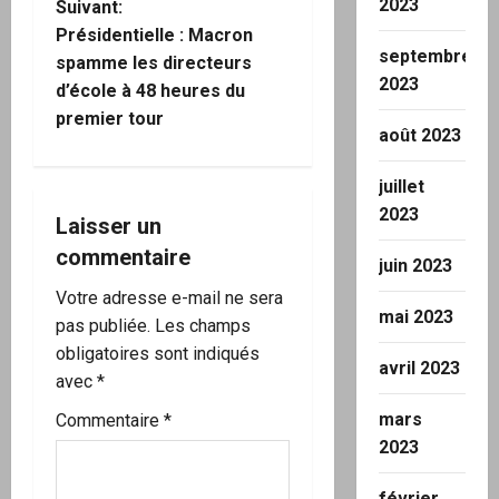
2023
i
Suivant:
Présidentielle : Macron
g
septembre
spamme les directeurs
2023
d’école à 48 heures du
a
premier tour
août 2023
t
juillet
i
2023
Laisser un
o
commentaire
juin 2023
n
Votre adresse e-mail ne sera
mai 2023
pas publiée.
Les champs
d
obligatoires sont indiqués
avril 2023
’
avec
*
mars
Commentaire
*
a
2023
r
février