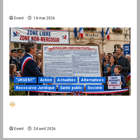
national pour demander des comptes avant
septembre 2026
Event
14 mai 2026
"URGENT"
Action
Actualités
Alternatives
Ressource Juridique
Santé public
Société
Réactiver le droit par la base – Zone Libre
passe à l’action : le kit national d’activation
mairie est disponible
Event
24 avril 2026