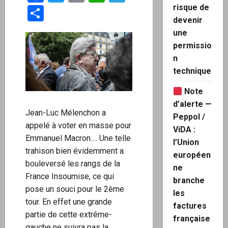
risque de
Partager
devenir
une
permissio
n
technique
Note
d’alerte —
Jean-Luc Mélenchon a
Peppol /
appelé à voter en masse pour
ViDA :
Emmanuel Macron…. Une telle
l’Union
trahison bien évidemment a
européen
bouleversé les rangs de la
ne
France Insoumise, ce qui
branche
pose un souci pour le 2ème
les
tour. En effet une grande
factures
partie de cette extrême-
française
gauche ne suivra pas la