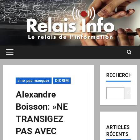
Aller
au
contenu
Menu
principal
RECHERCHER
à ne pas manquer
DICRIM
Alexandre
Recher
Boisson: »NE
TRANSIGEZ
ARTICLES
PAS AVEC
RÉCENTS