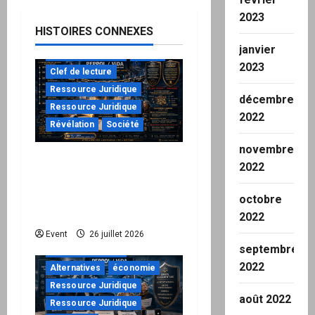
2023
HISTOIRES CONNEXES
janvier
à ne pas manquer
Action
2023
Clef de lecture
Ressource Juridique
décembre
Ressource Juridique
2022
Révélation
Société
novembre
Peppol / ViDA : ils ont
2022
verrouillé la facturation,
le Kit 1 ouvre le dossier
octobre
de leurs responsabilités
2022
"URGENT"
Event
26 juillet 2026
septembre
à ne pas manquer
2022
Alternatives
économie
Ressource Juridique
août 2022
Ressource Juridique