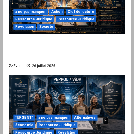
à ne pas manquer
Action
Clef de lecture
Ressource Juridique
Ressource Juridique
Révélation
Société
Peppol / ViDA : ils ont verrouillé la facturation,
le Kit 1 ouvre le dossier de leurs
responsabilités
Event
26 juillet 2026
"URGENT"
à ne pas manquer
Alternatives
économie
Ressource Juridique
Ressource Juridique
Révélation