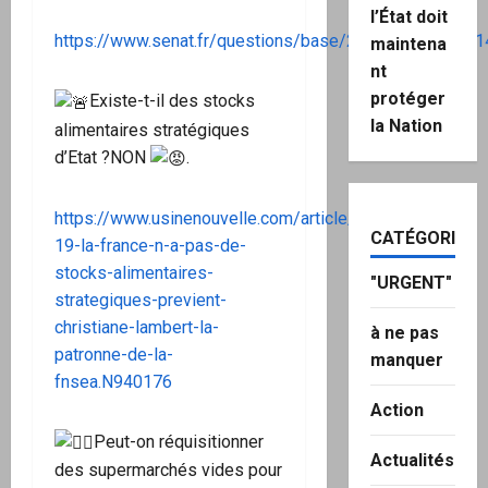
l’État doit
https://www.senat.fr/questions/base/2020/qSEQ20121
maintena
nt
protéger
Existe-t-il des stocks
la Nation
alimentaires stratégiques
d’Etat ?NON
.
https://www.usinenouvelle.com/article/covid-
CATÉGORIES
19-la-france-n-a-pas-de-
stocks-alimentaires-
"URGENT"
strategiques-previent-
christiane-lambert-la-
à ne pas
patronne-de-la-
manquer
fnsea.N940176
Action
Peut-on réquisitionner
Actualités
des supermarchés vides pour