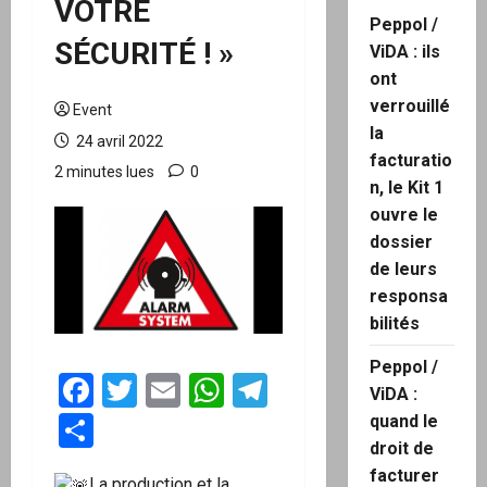
VOTRE
Peppol /
SÉCURITÉ ! »
ViDA : ils
ont
verrouillé
Event
la
24 avril 2022
facturatio
2 minutes lues
0
n, le Kit 1
ouvre le
dossier
de leurs
responsa
bilités
Peppol /
Facebook
Twitter
Email
WhatsApp
Telegram
ViDA :
Partager
quand le
droit de
facturer
La production et la