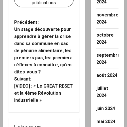
2024
publications
novembre
2024
N
Précédent :
Un stage découverte pour
a
octobre
apprendre à gérer la crise
2024
dans sa commune en cas
v
de pénurie alimentaire, les
septembre
i
premiers pas, les premiers
2024
réflexes à connaitre, qu’en
g
dites-vous ?
août 2024
Suivant:
a
[VIDEO] : « Le GREAT RESET
juillet
et la 4ème Révolution
t
2024
industrielle »
i
juin 2024
o
mai 2024