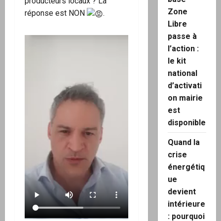
producteurs locaux ? La
Zone
réponse est NON
.
Libre
passe à
l’action :
le kit
national
d’activati
on mairie
est
disponible
Quand la
crise
énergétiq
ue
devient
intérieure
: pourquoi