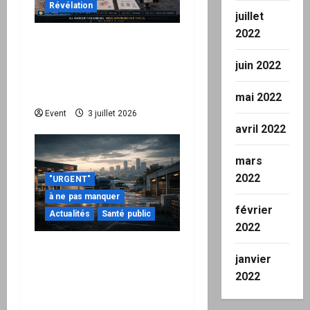
Révélation
juillet
2022
Peppol / ViDA : quand le
droit de facturer risque
juin 2022
de devenir une
permission technique
mai 2022
Event
3 juillet 2026
avril 2022
mars
2022
"URGENT"
à ne pas manquer
février
Actualités
Santé public
2022
Quand la crise
janvier
énergétique devient
2022
intérieure : pourquoi
l’État doit maintenant