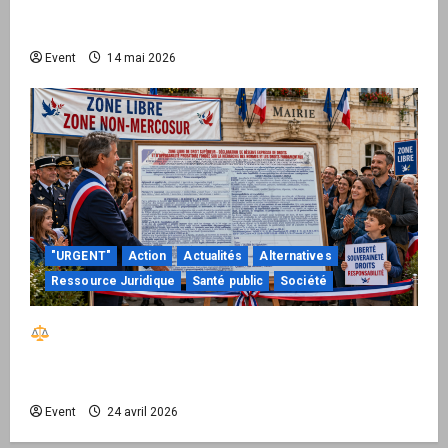
national pour demander des comptes avant
septembre 2026
Event
14 mai 2026
"URGENT"
Action
Actualités
Alternatives
Ressource Juridique
Santé public
Société
Réactiver le droit par la base – Zone Libre
passe à l’action : le kit national d’activation
mairie est disponible
Event
24 avril 2026