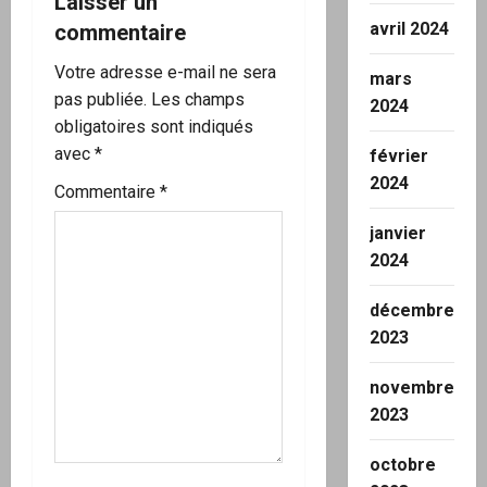
Laisser un
n
avril 2024
commentaire
d
Votre adresse e-mail ne sera
mars
’
pas publiée.
Les champs
2024
obligatoires sont indiqués
a
avec
*
février
2024
r
Commentaire
*
janvier
t
2024
i
décembre
c
2023
l
novembre
2023
e
octobre