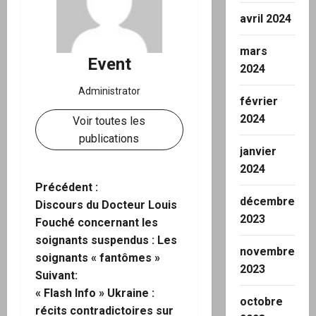
avril 2024
mars
Event
2024
Administrator
février
2024
Voir toutes les
publications
janvier
2024
N
Précédent :
décembre
Discours du Docteur Louis
a
2023
Fouché concernant les
soignants suspendus : Les
v
novembre
soignants « fantômes »
2023
i
Suivant:
« Flash Info » Ukraine :
octobre
g
récits contradictoires sur