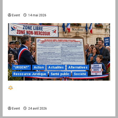
national pour demander des comptes avant
septembre 2026
Event
14 mai 2026
"URGENT"
Action
Actualités
Alternatives
Ressource Juridique
Santé public
Société
Réactiver le droit par la base – Zone Libre
passe à l’action : le kit national d’activation
mairie est disponible
Event
24 avril 2026