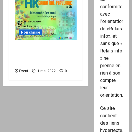
conformité
avec
l'orientation
de «Relais
Non classé
info», et
sans que «
1er mai : Grand bal
Relais info
populaire avec HK à Die
» ne
(26)
prenne en
Event
1 mai 2022
0
rien à son
compte
leur
orientation.
Ce site
contient
des liens
hypertextes