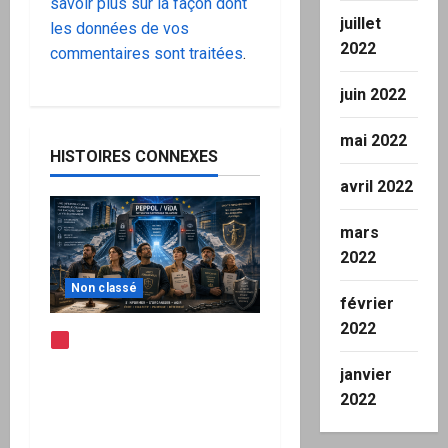
savoir plus sur la façon dont
juillet
les données de vos
2022
commentaires sont traitées
.
juin 2022
mai 2022
HISTOIRES CONNEXES
avril 2022
mars
2022
Non classé
février
2022
Note d’alerte —
Peppol / ViDA : l’Union
janvier
européenne branche les
2022
factures françaises sur
une infrastructure