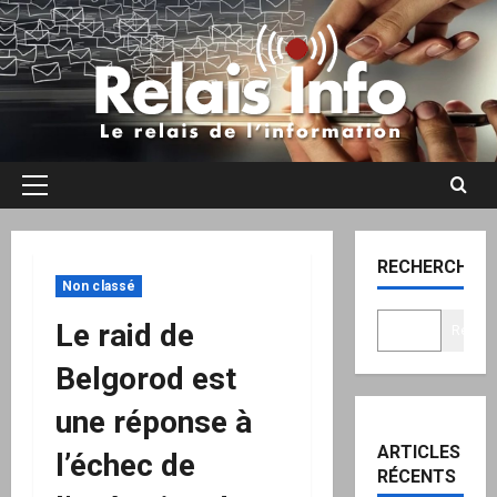
Aller
au
contenu
Menu
principal
RECHERCHER
Non classé
Le raid de
Recher
Belgorod est
une réponse à
ARTICLES
l’échec de
RÉCENTS