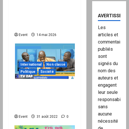
internationale + kit
national pour demander
AVERTISSEME
des comptes avant
septembre 2026
Les
articles et
Event
14 mai 2026
commentaires
publiés
sont
signés du
International
Non classé
nom des
Politique
Société
auteurs et
engagent
Réseau International TV
leur seule
Le Zap du 29.08 : Le Mali
responsabilité,
vient de réaliser un «
sans
tsunami » à l’ONU
aucune
Event
31 août 2022
0
nécessité
de