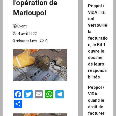
l’opération de
Peppol /
Marioupol
ViDA : ils
ont
verrouillé
Event
la
4 avril 2022
facturatio
3 minutes lues
0
n, le Kit 1
ouvre le
dossier
de leurs
responsa
bilités
Peppol /
Facebook
Twitter
Email
WhatsApp
Telegram
ViDA :
quand le
Partager
droit de
facturer