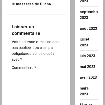
2023
le massacre de Bucha
a
septembre
t
2023
i
Laisser un
août 2023
commentaire
o
juillet
Votre adresse e-mail ne sera
2023
n
pas publiée.
Les champs
obligatoires sont indiqués
d
juin 2023
avec
*
’
mai 2023
Commentaire
*
a
avril 2023
r
mars
2023
t
février