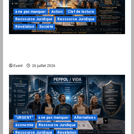
à ne pas manquer
Action
Clef de lecture
Ressource Juridique
Ressource Juridique
Révélation
Société
Peppol / ViDA : ils ont verrouillé la facturation,
le Kit 1 ouvre le dossier de leurs
responsabilités
Event
26 juillet 2026
"URGENT"
à ne pas manquer
Alternatives
économie
Ressource Juridique
Ressource Juridique
Révélation