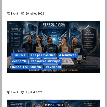
le Kit 1 ouvre le dossier de leurs
responsabilités
Event
26 juillet 2026
"URGENT"
à ne pas manquer
Alternatives
économie
Ressource Juridique
Ressource Juridique
Révélation
Peppol / ViDA : quand le droit de facturer
risque de devenir une permission technique
Event
3 juillet 2026