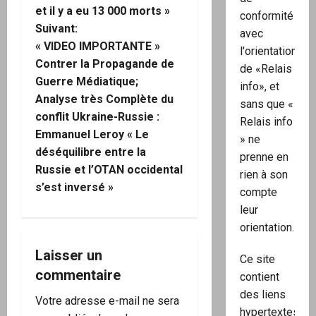
g
et il y a eu 13 000 morts »
conformité
Suivant:
avec
a
« VIDEO IMPORTANTE »
l'orientation
Contrer la Propagande de
t
de «Relais
Guerre Médiatique;
info», et
i
Analyse très Complète du
sans que «
conflit Ukraine-Russie :
Relais info
o
Emmanuel Leroy « Le
» ne
déséquilibre entre la
n
prenne en
Russie et l’OTAN occidental
rien à son
d
s’est inversé »
compte
leur
’
orientation.
a
Laisser un
Ce site
r
commentaire
contient
des liens
Votre adresse e-mail ne sera
t
hypertextes