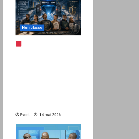
Non classé
Note d’alerte —
Peppol / ViDA : l’Union
européenne branche les
factures françaises sur
une infrastructure
internationale + kit
national pour demander
des comptes avant
septembre 2026
Event
14 mai 2026