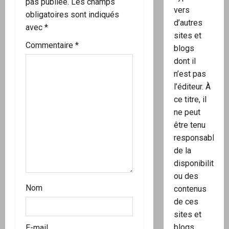
pas publiée.
Les champs
vers
i
obligatoires sont indiqués
d’autres
avec
*
c
sites et
Commentaire
*
blogs
l
dont il
n’est pas
e
l’éditeur. À
ce titre, il
ne peut
être tenu
responsable
de la
disponibilité
ou des
Nom
contenus
de ces
sites et
blogs.
E-mail