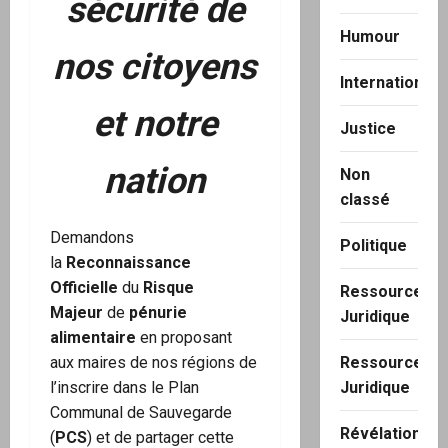
sécurité de
Humour
nos citoyens
International
et notre
Justice
nation
Non
classé
Demandons
Politique
la
Reconnaissance
Officielle
du
Risque
Ressource
Majeur
de
pénurie
Juridique
alimentaire
en proposant
aux maires de nos régions de
Ressource
l’inscrire dans le Plan
Juridique
Communal de Sauvegarde
Révélation
(
PCS
) et de partager cette