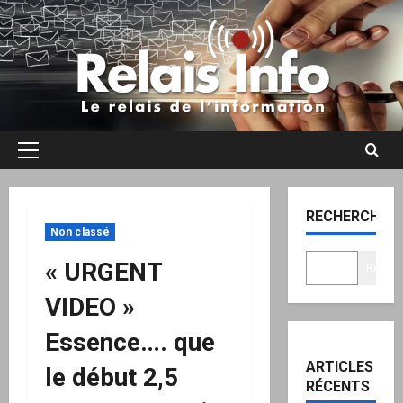
Aller
au
contenu
Menu
principal
RECHERCHER
Non classé
« URGENT
Recher
VIDEO »
Essence…. que
ARTICLES
le début 2,5
RÉCENTS