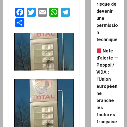
risque de
Facebook
Twitter
Email
WhatsApp
Telegram
devenir
une
Partager
permissio
n
technique
Note
d’alerte —
Peppol /
ViDA :
l’Union
européen
ne
branche
les
factures
française