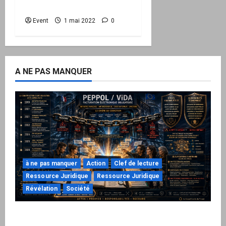
(26)
Event
1 mai 2022
0
A NE PAS MANQUER
à ne pas manquer
Action
Clef de lecture
Ressource Juridique
Ressource Juridique
Révélation
Société
Peppol / ViDA : ils ont verrouillé la facturation,