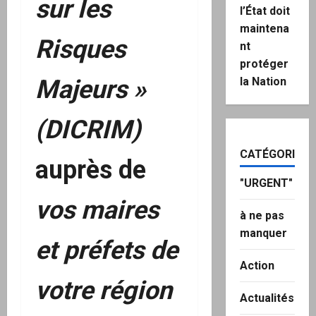
sur les
l’État doit
maintena
Risques
nt
protéger
Majeurs »
la Nation
(
DICRIM
)
CATÉGORIES
auprès
de
"URGENT"
vos maires
à ne pas
manquer
et
préfets de
Action
votre région
Actualités