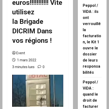
euros!!!!!!!!!!! Vite
Peppol /
utilisez
ViDA : ils
ont
la Brigade
verrouillé
DICRIM Dans
la
facturatio
vos régions !
n, le Kit 1
ouvre le
Event
dossier
de leurs
1 mars 2022
responsa
3 minutes lues
0
bilités
Peppol /
ViDA :
quand le
droit de
facturer