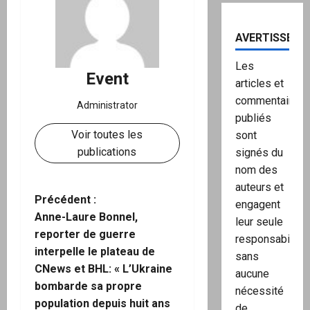
AVERTISSEME
Les
Event
articles et
commentaires
Administrator
publiés
Voir toutes les
sont
publications
signés du
nom des
auteurs et
N
Précédent :
engagent
Anne-Laure Bonnel,
leur seule
a
reporter de guerre
responsabilité,
interpelle le plateau de
sans
v
CNews et BHL: « L’Ukraine
aucune
i
bombarde sa propre
nécessité
population depuis huit ans
de