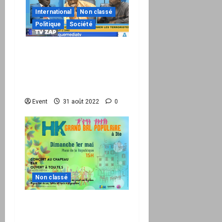
International
Non classé
Politique
Société
Réseau International TV
Le Zap du 29.08 : Le Mali
vient de réaliser un «
tsunami » à l’ONU
Event
31 août 2022
0
Non classé
1er mai : Grand bal
populaire avec HK à Die