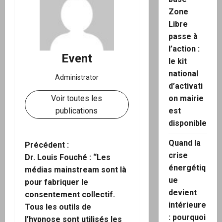
Zone
Libre
passe à
l’action :
Event
le kit
national
Administrator
d’activati
on mairie
Voir toutes les
est
publications
disponible
Quand la
N
Précédent :
crise
Dr. Louis Fouché : “Les
a
énergétiq
médias mainstream sont là
ue
pour fabriquer le
v
devient
consentement collectif.
intérieure
i
Tous les outils de
: pourquoi
l’hypnose sont utilisés les