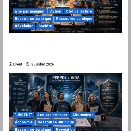
à ne pas manquer
Action
Clef de lecture
Ressource Juridique
Ressource Juridique
Révélation
Société
Peppol / ViDA : ils ont verrouillé la facturation,
le Kit 1 ouvre le dossier de leurs
responsabilités
Event
26 juillet 2026
"URGENT"
à ne pas manquer
Alternatives
économie
Ressource Juridique
Ressource Juridique
Révélation