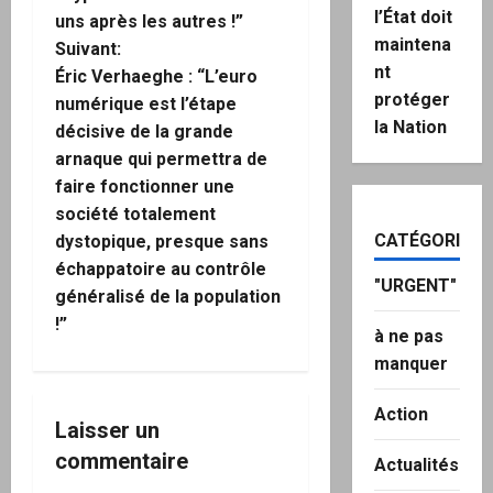
g
l’État doit
uns après les autres !”
maintena
Suivant:
a
nt
Éric Verhaeghe : “L’euro
protéger
numérique est l’étape
t
la Nation
décisive de la grande
i
arnaque qui permettra de
faire fonctionner une
o
société totalement
CATÉGORIES
dystopique, presque sans
n
échappatoire au contrôle
"URGENT"
d
généralisé de la population
!”
à ne pas
’
manquer
a
Action
Laisser un
r
commentaire
Actualités
t