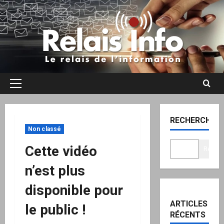
Aller
au
contenu
Menu
principal
RECHERCHER
Non classé
Cette vidéo
Recher
n’est plus
disponible pour
ARTICLES
le public !
RÉCENTS