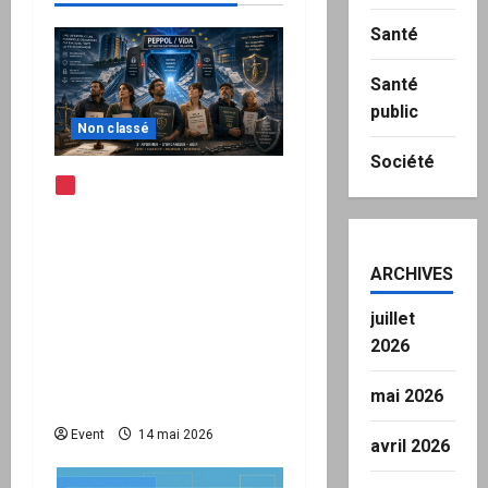
Santé
Santé
public
Non classé
Société
Note d’alerte —
Peppol / ViDA : l’Union
européenne branche les
factures françaises sur
ARCHIVES
une infrastructure
juillet
internationale + kit
2026
national pour demander
des comptes avant
mai 2026
septembre 2026
Event
14 mai 2026
avril 2026