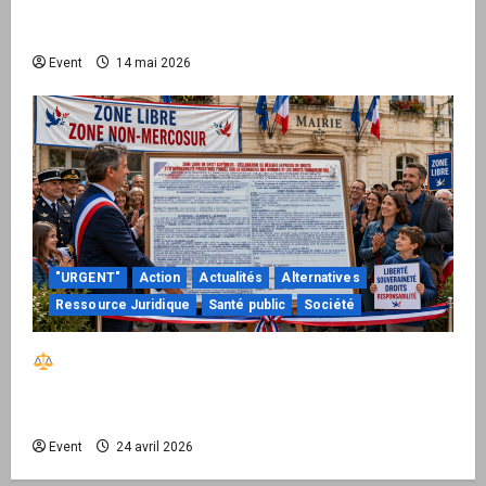
national pour demander des comptes avant
septembre 2026
Event
14 mai 2026
"URGENT"
Action
Actualités
Alternatives
Ressource Juridique
Santé public
Société
Réactiver le droit par la base – Zone Libre
passe à l’action : le kit national d’activation
mairie est disponible
Event
24 avril 2026