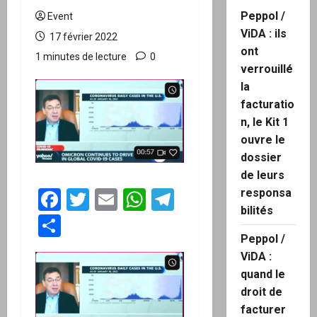
Peppol /
Event
ViDA : ils
17 février 2022
ont
1 minutes de lecture
0
verrouillé
la
facturatio
n, le Kit 1
ouvre le
dossier
de leurs
Facebook
Twitter
Email
WhatsApp
Telegram
responsa
bilités
Partager
Peppol /
ViDA :
quand le
droit de
facturer