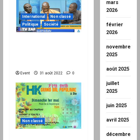
mars
2026
International
Non classé
février
Politique
Société
2026
Réseau International TV
novembre
Le Zap du 29.08 : Le Mali
2025
vient de réaliser un «
tsunami » à l’ONU
août 2025
Event
31 août 2022
0
juillet
2025
juin 2025
avril 2025
Non classé
décembre
1er mai : Grand bal