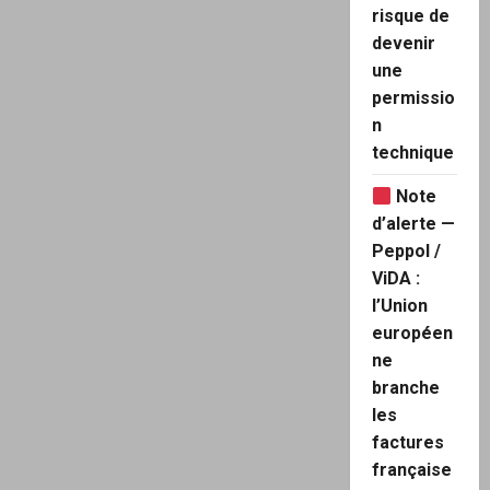
(
risque de
ACTION)Le
devenir
Courrier
des
une
Stratèges
permissio
:
Signalez
n
vos
soupçons
technique
sur
Ursula
von
Note
der
Leyen
d’alerte —
à
Peppol /
la
justice
ViDA :
européenne
ET
l’Union
française
européen
ne
branche
les
factures
française