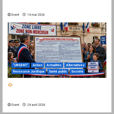
national pour demander des comptes avant
septembre 2026
Event
14 mai 2026
"URGENT"
Action
Actualités
Alternatives
Ressource Juridique
Santé public
Société
Réactiver le droit par la base – Zone Libre
passe à l’action : le kit national d’activation
mairie est disponible
Event
24 avril 2026