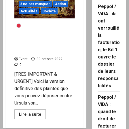
à ne pas manquer
Action
Peppol /
Actualités
Société
ViDA : ils
ont
(
ACTION)Le Courrier
verrouillé
des Stratèges : Signalez
la
vos soupçons sur Ursula
facturatio
von der Leyen à la justice
n, le Kit 1
européenne ET française
ouvre le
Event
30 octobre 2022
dossier
0
de leurs
[TRES IMPORTANT &
responsa
URGENT] Voici la version
bilités
définitive des plaintes que
vous pouvez déposer contre
Peppol /
Ursula von...
ViDA :
quand le
En
Lire la suite
savoir
droit de
plus
facturer
sur