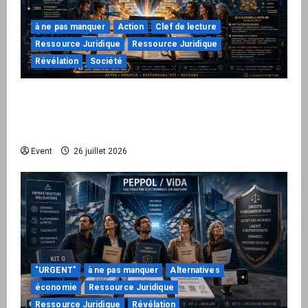
à ne pas manquer
Action
Clef de lecture
Ressource Juridique
Ressource Juridique
Révélation
Société
Peppol / ViDA : ils ont verrouillé la facturation,
le Kit 1 ouvre le dossier de leurs
responsabilités
Event
26 juillet 2026
"URGENT"
à ne pas manquer
Alternatives
économie
Ressource Juridique
Ressource Juridique
Révélation