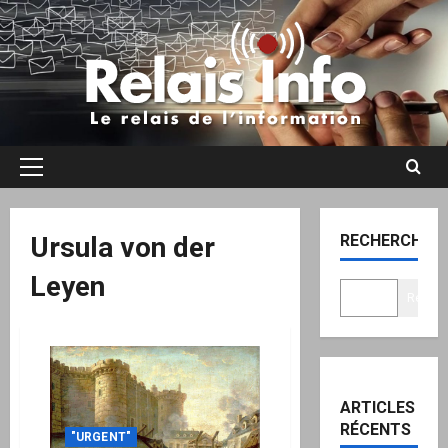
Aller
au
contenu
Menu
principal
Ursula von der
RECHERCHER
Leyen
Recher
ARTICLES
RÉCENTS
"URGENT"