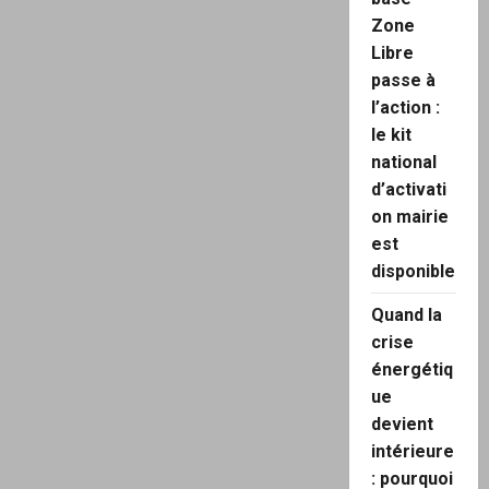
Zone
Libre
passe à
l’action :
le kit
national
d’activati
on mairie
est
disponible
Quand la
crise
énergétiq
ue
devient
intérieure
: pourquoi