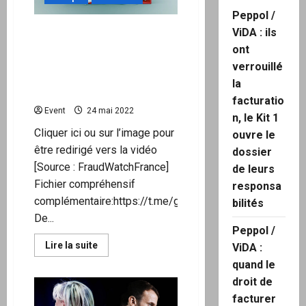
Peppol /
« URGENT »Fraude
ViDA : ils
institutionnelle. La
ont
présidentielle 2022 est
verrouillé
entièrement frauduleuse.
la
Les explications !
facturatio
Event
24 mai 2022
n, le Kit 1
Cliquer ici ou sur l’image pour
ouvre le
être redirigé vers la vidéo
dossier
[Source : FraudWatchFrance]
de leurs
Fichier compréhensif
responsa
complémentaire:https://t.me/groupeanonyme/37
bilités
De...
Peppol /
En
Lire la suite
ViDA :
savoir
plus
quand le
sur
droit de
« URGENT »Fraude
institutionnelle.
facturer
La