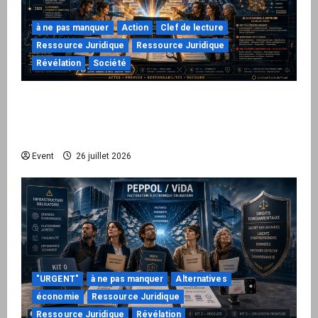
à ne pas manquer
Action
Clef de lecture
Ressource Juridique
Ressource Juridique
Révélation
Société
Peppol / ViDA : ils ont verrouillé la facturation,
le Kit 1 ouvre le dossier de leurs
responsabilités
Event
26 juillet 2026
"URGENT"
à ne pas manquer
Alternatives
économie
Ressource Juridique
Ressource Juridique
Révélation