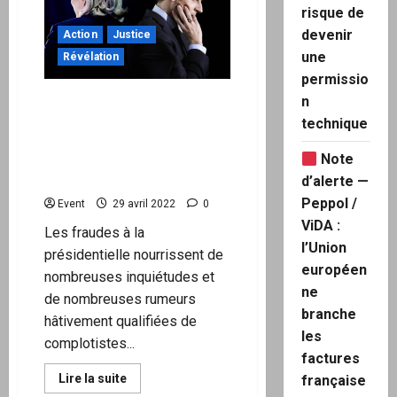
présidentielle
risque de
2022
est
devenir
Action
Justice
entièrement
une
frauduleuse.
Révélation
Les
permissio
explications
!
Fraudes à la présidentielle :
n
le greffe du Conseil
technique
Constitutionnel refuse de
Note
transmettre le recours
citoyen
d’alerte —
Peppol /
Event
29 avril 2022
0
ViDA :
Les fraudes à la
l’Union
présidentielle nourrissent de
européen
nombreuses inquiétudes et
ne
de nombreuses rumeurs
branche
hâtivement qualifiées de
les
complotistes...
factures
En
Lire la suite
française
savoir