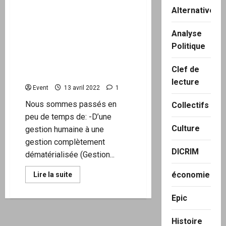
Le
des élections. Ce qui a
Pen-
Alternatives
Macron.
changé depuis 2017. Une
réforme d’ampleur de
Analyse
notre système électoral a
Politique
été opéré. Allons-nous
vers une fraude
Clef de
électorale?
lecture
Event
13 avril 2022
1
Nous sommes passés en
Collectifs
peu de temps de: -D’une
Culture
gestion humaine à une
gestion complètement
DICRIM
dématérialisée (Gestion...
En
économie
Lire la suite
savoir
plus
sur
Epic
« URGENT »Gestions
des
listes
Histoire
électorales,