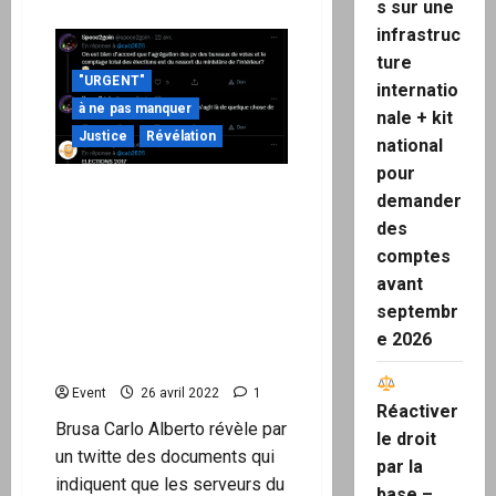
s sur une
plus
sur
infrastruc
Fraudes
à
ture
la
"URGENT"
présidentielle
internatio
:
à ne pas manquer
le
nale + kit
greffe
Justice
Révélation
national
du
Conseil
pour
Constitutionnel
« Les serveurs
refuse
demander
de
du Ministère de
transmettre
des
le
l’intérieur français sont
recours
comptes
confié à une société
citoyen
avant
américaine basé aux USA. »
septembr
violation de l’article 411-6
du Code Pénal ? Maitre
e 2026
Carlo Alberto Brusa
Event
26 avril 2022
1
Réactiver
Brusa Carlo Alberto révèle par
le droit
un twitte des documents qui
par la
indiquent que les serveurs du
base –