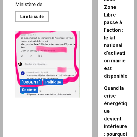
Ministère de...
Zone
Libre
En
Lire la suite
savoir
passe à
plus
sur
l’action :
« Les
le kit
serveurs
du Ministère
national
de
l’intérieur français
d’activati
sont
confié
on mairie
à
une
est
société
disponible
américaine
basé
"URGENT"
Politique
aux
Quand la
USA. »
Société
violation
crise
de
l’article
énergétiq
[Suspicion de Fraude] Les
411-
6
ue
postes et réactions après
du
les résultats de l’élection
devient
Code
Pénal
présidentielle 2022 : Le
intérieure
?
Maitre
Pen-Macron.
: pourquoi
Carlo