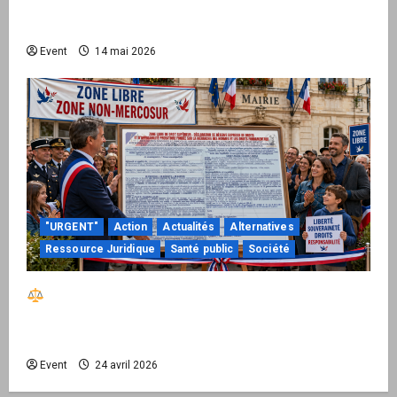
national pour demander des comptes avant
septembre 2026
Event
14 mai 2026
"URGENT"
Action
Actualités
Alternatives
Ressource Juridique
Santé public
Société
Réactiver le droit par la base – Zone Libre
passe à l’action : le kit national d’activation
mairie est disponible
Event
24 avril 2026