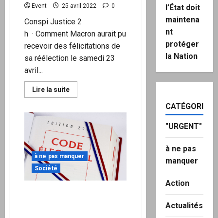
Alberto
Event
25 avril 2022
0
l’État doit
Brusa
maintena
Conspi Justice 2
nt
h · Comment Macron aurait pu
protéger
recevoir des félicitations de
la Nation
sa réélection le samedi 23
avril...
En
Lire la suite
savoir
plus
CATÉGORIES
sur
[Suspicion
de
"URGENT"
Fraude]
Les
postes
à ne pas
et
à ne pas manquer
réactions
manquer
après
Société
les
résultats
Action
de
l’élection
« URGENT »Gestions des
présidentielle
listes électorales,
2022
Actualités
:
organisation matérielle