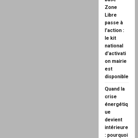
Zone
Libre
passe à
l’action :
le kit
national
d’activati
on mairie
est
disponible
Quand la
crise
énergétiq
ue
devient
intérieure
: pourquoi