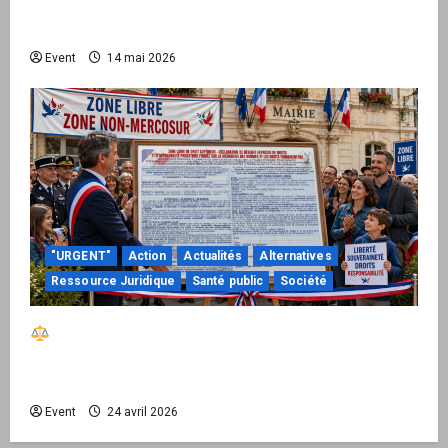
national pour demander des comptes avant
septembre 2026
Event
14 mai 2026
"URGENT"
Action
Actualités
Alternatives
Ressource Juridique
Santé public
Société
Réactiver le droit par la base – Zone Libre
passe à l’action : le kit national d’activation
mairie est disponible
Event
24 avril 2026