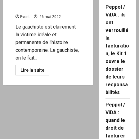
« Le gauchisme » La bien-
Peppol /
pensance fascisante ?
ViDA : ils
Event
26 mai 2022
ont
Le gauchiste est clairement
verrouillé
la victime idéale et
la
permanente de l’histoire
facturatio
contemporaine. Le gauchiste,
n, le Kit 1
on le fait...
ouvre le
dossier
En
Lire la suite
savoir
de leurs
plus
sur
responsa
« Le
gauchisme »
bilités
La
bien-
Peppol /
pensance
fascisante
ViDA :
?
quand le
droit de
facturer