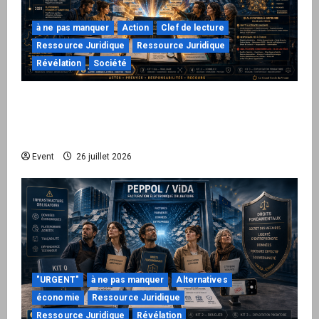
à ne pas manquer
Action
Clef de lecture
Ressource Juridique
Ressource Juridique
Révélation
Société
Peppol / ViDA : ils ont verrouillé la facturation,
le Kit 1 ouvre le dossier de leurs
responsabilités
Event
26 juillet 2026
"URGENT"
à ne pas manquer
Alternatives
économie
Ressource Juridique
Ressource Juridique
Révélation