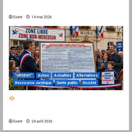
national pour demander des comptes avant
septembre 2026
Event
14 mai 2026
"URGENT"
Action
Actualités
Alternatives
Ressource Juridique
Santé public
Société
Réactiver le droit par la base – Zone Libre
passe à l’action : le kit national d’activation
mairie est disponible
Event
24 avril 2026