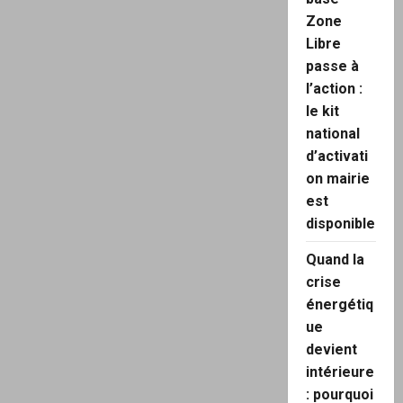
Zone
Libre
passe à
l’action :
le kit
national
d’activati
on mairie
est
disponible
Quand la
crise
énergétiq
ue
devient
intérieure
: pourquoi