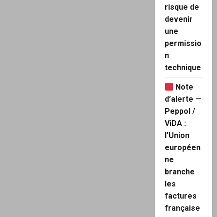
allemand
risque de
exhorte
ses
devenir
citoyens
à
une
commencer
à
permissio
stocker
n
des
denrées
technique
en
prévision
d’un
Note
scénario
d’arrêt
d’alerte —
du
réseau
Peppol /
ou
ViDA :
même
d’une
l’Union
guerre
nucléaire
européen
ne
branche
les
factures
française