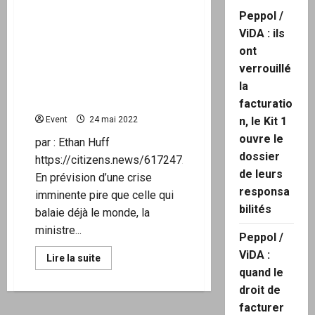
Le gouvernement allemand
Peppol /
exhorte ses citoyens à
ViDA : ils
commencer à stocker des
ont
denrées en prévision d’un
verrouillé
scénario d’arrêt du réseau
ou même d’une guerre
la
nucléaire
facturatio
Event
24 mai 2022
n, le Kit 1
ouvre le
par : Ethan Huff
dossier
https://citizens.news/617247.html
de leurs
En prévision d’une crise
responsa
imminente pire que celle qui
bilités
balaie déjà le monde, la
ministre...
Peppol /
ViDA :
En
Lire la suite
savoir
quand le
plus
sur
droit de
Le
gouvernement
facturer