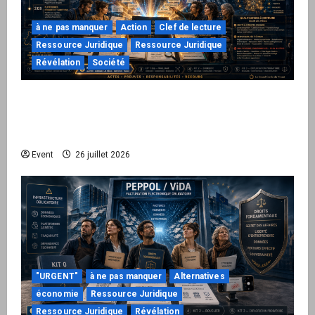
à ne pas manquer
Action
Clef de lecture
Ressource Juridique
Ressource Juridique
Révélation
Société
Peppol / ViDA : ils ont verrouillé la facturation,
le Kit 1 ouvre le dossier de leurs
responsabilités
Event
26 juillet 2026
"URGENT"
à ne pas manquer
Alternatives
économie
Ressource Juridique
Ressource Juridique
Révélation