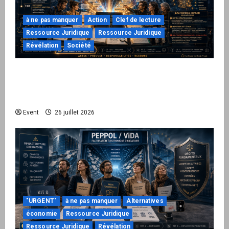
à ne pas manquer
Action
Clef de lecture
Ressource Juridique
Ressource Juridique
Révélation
Société
Peppol / ViDA : ils ont verrouillé la facturation,
le Kit 1 ouvre le dossier de leurs
responsabilités
Event
26 juillet 2026
"URGENT"
à ne pas manquer
Alternatives
économie
Ressource Juridique
Ressource Juridique
Révélation