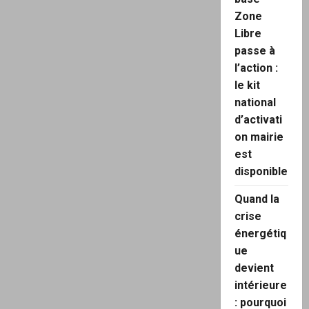
Zone
Libre
passe à
l’action :
le kit
national
d’activati
on mairie
est
disponible
Quand la
crise
énergétiq
ue
devient
intérieure
: pourquoi