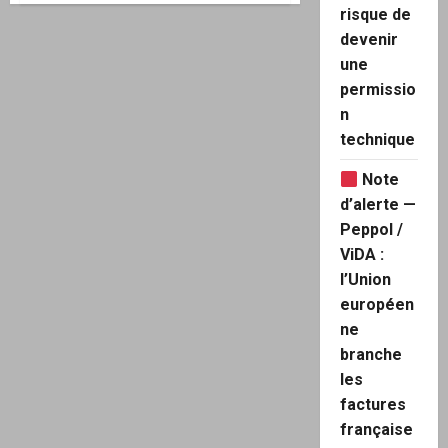
Clef
risque de
de
devenir
lecture
:
une
« Le
moment
permissio
de
vérité »
n
technique
Note
d’alerte —
Peppol /
ViDA :
l’Union
européen
ne
branche
les
factures
française