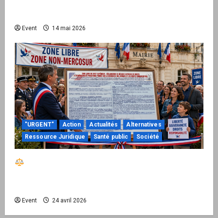
national pour demander des comptes avant
septembre 2026
Event
14 mai 2026
"URGENT"
Action
Actualités
Alternatives
Ressource Juridique
Santé public
Société
Réactiver le droit par la base – Zone Libre
passe à l’action : le kit national d’activation
mairie est disponible
Event
24 avril 2026