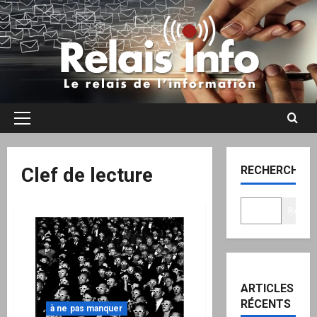
Aller
au
contenu
Menu
principal
Clef de lecture
RECHERCHER
Recher
ARTICLES
RÉCENTS
à ne pas manquer