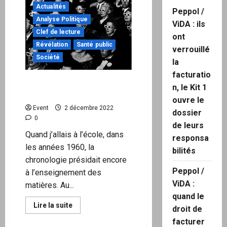
Actualités
Peppol /
Analyse Politique
ViDA : ils
Clef de lecture
ont
Révélation
Santé public
verrouillé
Société
la
facturatio
Clef de lecture : « Le
n, le Kit 1
moment de vérité »
ouvre le
Event
2 décembre 2022
dossier
0
de leurs
Quand j’allais à l’école, dans
responsa
les années 1960, la
bilités
chronologie présidait encore
Peppol /
à l’enseignement des
ViDA :
matières. Au...
quand le
En
Lire la suite
droit de
savoir
plus
facturer
sur