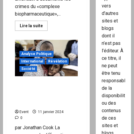
vers
crimes du «complexe
d’autres
biopharmaceutique»,...
sites et
En
Lire la suite
blogs
savoir
plus
dont il
sur
Dr
n’est pas
McCullough
l’éditeur. À
:
Analyse Politique
«L’hyper-
ce titre, il
vaccination»
International
Révélation
des
ne peut
enfants
Société
est
être tenu
probablement
à
responsable
«C’est nous les méchants
l’origine
de la
de
?» Le soutien occidental au
l’augmentation
disponibilité
de
génocide à Gaza prouve
l’autisme
ou des
que la réponse est oui
et
du
contenus
Event
11 janvier 2024
transgenre
de ces
0
sites et
par Jonathan Cook La
blogs.