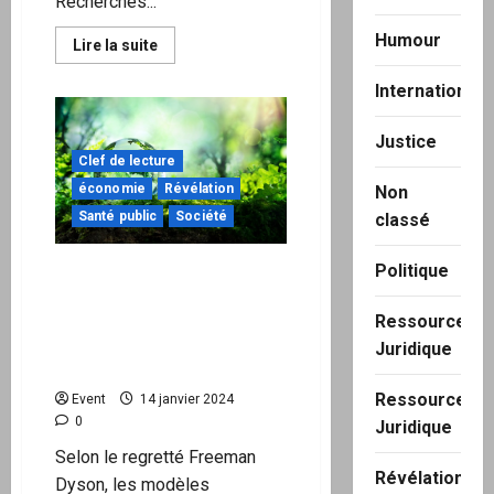
Recherches...
Humour
En
Lire la suite
savoir
plus
International
sur
L’oxyde
de
graphène
Justice
pourrait
Clef de lecture
aussi
se
économie
Révélation
Non
retrouver
dans
Santé public
Société
classé
les
chemtrails
Politique
Freeman Dyson : La Terre
?
entière est plus verte
grâce à l’augmentation du
Ressource
dioxyde de carbone dans
Juridique
l’atmosphère
Ressource
Event
14 janvier 2024
0
Juridique
Selon le regretté Freeman
Révélation
Dyson, les modèles