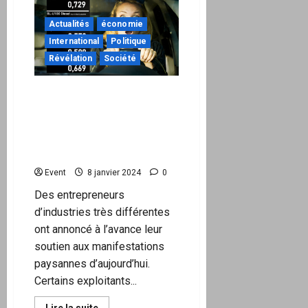
Bonne
Année
2024
Actualités
économie
pour
la
International
Politique
Paix,
la
Révélation
Société
Prospérité,
les
Droits,
Les stations-service
la
Démocratie…
allemandes dévoilent les
et
arnaques: affichage des
un
Monde
prix du carburant sans
de
taxes ni droits
Vérité
Event
8 janvier 2024
0
Des entrepreneurs
d’industries très différentes
ont annoncé à l’avance leur
soutien aux manifestations
paysannes d’aujourd’hui.
Certains exploitants...
En