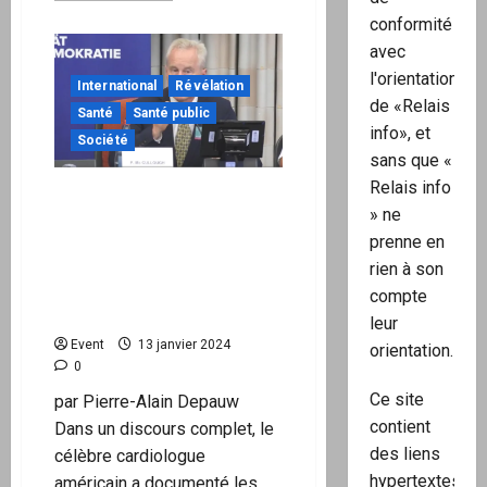
plus
conformité
sur
L’AFP
avec
m’a
« fact-
l'orientation
International
Révélation
checké »
mais
de «Relais
Santé
Santé public
j’ai
info», et
les
Société
preuves
sans que «
de
SES
Relais info
Dr McCullough : «L’hyper-
mensonges:
comment
» ne
vaccination» des enfants
cacher
prenne en
l’explosion
est probablement à
du
l’origine de l’augmentation
rien à son
nombre
de
de l’autisme et du
compte
handicapés
transgenre
aux
leur
Etats
Event
13 janvier 2024
Unis
orientation.
DEPUIS
0
les
campagnes
Ce site
par Pierre-Alain Depauw
de vacccxxxx
contient
Dans un discours complet, le
des liens
célèbre cardiologue
hypertextes
américain a documenté les