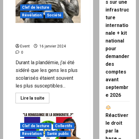
s sur une
s’adonne
à
Clef de lecture
infrastruc
la
cocaïne,
Révélation
Société
ture
au
caviar
internatio
et
Plus ils étaient éduqués et
aux
nale + kit
services
moins ils comprenaient.
national
de
la
Event
16 janvier 2024
pour
prostitution
0
au
demander
Forum
Durant la plandémie, j’ai été
économique
des
mondial
sidéré que les gens les plus
à
comptes
Davos
scolarisés étaient souvent
avant
les plus susceptibles...
septembr
e 2026
En
Lire la suite
savoir
plus
sur
Réactiver
Plus
ils
le droit
étaient
Clef de lecture
Collectifs
éduqués
par la
et
Révélation
Santé public
moins
base –