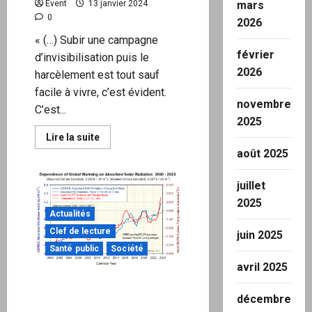
Event
13 janvier 2024
mars
0
2026
« (…) Subir une campagne
février
d’invisibilisation puis le
2026
harcèlement est tout sauf
facile à vivre, c’est évident.
novembre
C’est...
2025
En
Lire la suite
savoir
août 2025
plus
sur
juillet
2025
Lettre
Actualités
ouverte
de
Clef de lecture
juin 2025
soutien
à
Santé public
Société
Ariane
Bilheran,
avril 2025
à
Les réchauffements
diffuser
sans
observés sont dû à la
décembre
modération.