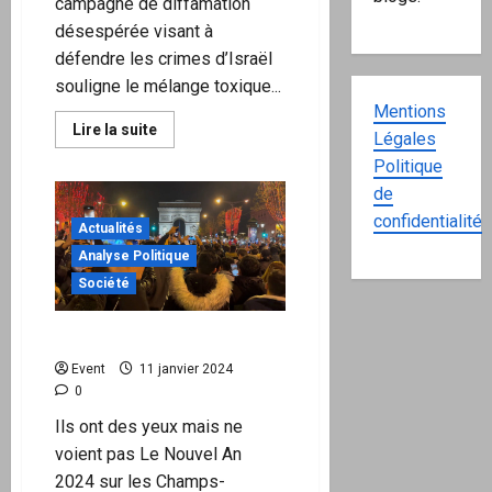
campagne de diffamation
désespérée visant à
défendre les crimes d’Israël
souligne le mélange toxique...
Mentions
En
Lire la suite
Légales
savoir
plus
Politique
sur
«C’est
de
nous
confidentialité
les
Actualités
méchants
?»
Analyse Politique
Le
soutien
Société
occidental
au
génocide
Une population atrophiée
à
Gaza
Event
11 janvier 2024
prouve
que
0
la
réponse
Ils ont des yeux mais ne
est
oui
voient pas Le Nouvel An
2024 sur les Champs-