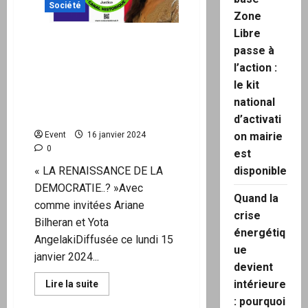
ils
Société
comprenaient.
Zone
Libre
« LA RENAISSANCE DE LA
passe à
DEMOCRATIE..? » : « Ariane
l’action :
Bilheran » est l’invitée du
le kit
Conseil National de
Transition français canal
national
historique
d’activati
on mairie
Event
16 janvier 2024
0
est
disponible
« LA RENAISSANCE DE LA
DEMOCRATIE..? »Avec
Quand la
comme invitées Ariane
crise
Bilheran et Yota
énergétiq
AngelakiDiffusée ce lundi 15
ue
janvier 2024...
devient
intérieure
En
Lire la suite
savoir
: pourquoi
plus