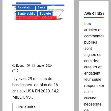
sur
Clef de lecture
Interview
Révélation
Santé
exclusive
de
AVERTISSEME
Santé public
Société
Xavier
Poussard
de
Les
« Faits
L’AFP m’a « fact-checké »
et
articles et
mais j’ai les preuves de
Documents »
:
commentaires
SES mensonges: comment
Les
publiés
cacher l’explosion du
liens
occultes
nombre de handicapés aux
sont
entre
la
Etats Unis DEPUIS les
signés du
Macronie
campagnes de vacccxxxx
et
nom des
la
Event
13 janvier 2024
auteurs et
pédophilie
0
engagent
Il y avait 29 millions de
leur seule
handicapés de plus de 16
responsabilité,
ans aux USA EN 2020, 34,2
sans
MILLIONS...
aucune
nécessité
En
Lire la suite
de
savoir