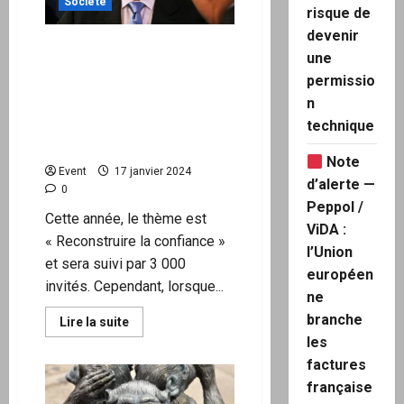
refuse
Société
risque de
de
couvrir
devenir
le
Comment l’élite mondiale
massacre
une
à
s’adonne à la cocaïne, au
Gaza
permissio
caviar et aux services de la
par
Israël
n
prostitution au Forum
en
technique
économique mondial à
participant
à
Davos
une
Note
opération
Event
17 janvier 2024
au
d’alerte —
0
Yémen
Peppol /
Cette année, le thème est
ViDA :
« Reconstruire la confiance »
l’Union
et sera suivi par 3 000
européen
invités. Cependant, lorsque...
ne
branche
En
Lire la suite
savoir
les
plus
sur
factures
Comment
l’élite
française
mondiale