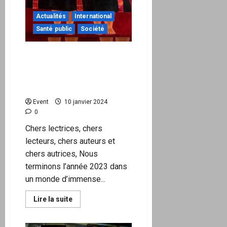
Actualités
International
Santé public
Société
Bonne Année 2024 pour la
Paix, la Prospérité, les
Droits, la Démocratie… et
un Monde de Vérité
Event
10 janvier 2024
0
Chers lectrices, chers
lecteurs, chers auteurs et
chers autrices, Nous
terminons l’année 2023 dans
un monde d’immense...
En
Lire la suite
savoir
plus
sur