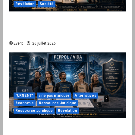
Révélation
Société
Peppol / ViDA : ils ont verrouillé la facturation,
le Kit 1 ouvre le dossier de leurs
responsabilités
Event
26 juillet 2026
"URGENT"
à ne pas manquer
Alternatives
économie
Ressource Juridique
Ressource Juridique
Révélation
Peppol / ViDA : quand le droit de facturer
risque de devenir une permission technique