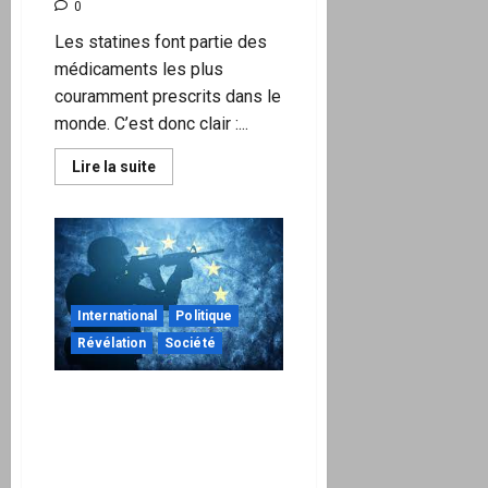
0
Les statines font partie des
médicaments les plus
couramment prescrits dans le
monde. C’est donc clair :...
En
Lire la suite
savoir
plus
sur
L’utilisation
à
long
terme
de
statines
International
Politique
entraîne
des
Révélation
Société
maladies
cardiaques
L’OTAN et l’UE préparent
ouvertement les pays
européens à une guerre
contre la Russie