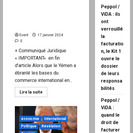
Historique : L’état-major
Peppol /
militaire français refuse de
couvrir le massacre à Gaza
ViDA : ils
par Israël en participant à
ont
une opération au Yémen
verrouillé
Event
17 janvier 2024
la
0
facturatio
+ Communiqué Juridique
n, le Kit 1
« IMPORTANT« en fin
ouvre le
d’article Alors que le Yémen a
dossier
ébranlé les bases du
de leurs
commerce international en...
responsa
bilités
En
Lire la suite
savoir
Peppol /
plus
sur
ViDA :
Historique
:
quand le
L’état-
économie
International
major
droit de
militaire
Politique
Révélation
français
facturer