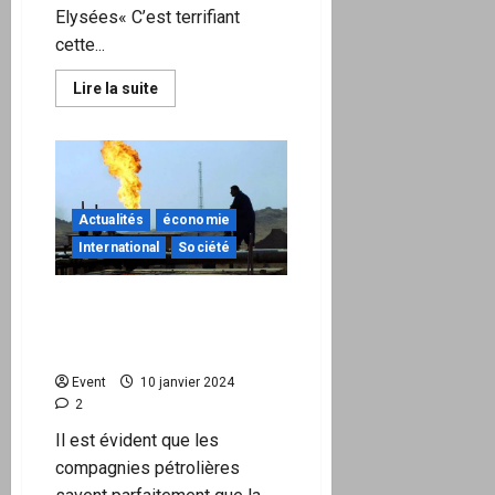
Elysées« C’est terrifiant
cette...
En
Lire la suite
savoir
plus
sur
Une
population
atrophiée
Actualités
économie
International
Société
Si demain le pétrole
abiotique devenait
abondant…
Event
10 janvier 2024
2
Il est évident que les
compagnies pétrolières