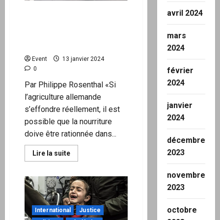
nuages
et
Des rationnements de
avril 2024
non
nourriture en UE si
au
CO2
l’agriculture allemande
mars
s’effondre?
2024
Event
13 janvier 2024
0
février
2024
Par Philippe Rosenthal «Si
l’agriculture allemande
janvier
s’effondre réellement, il est
2024
possible que la nourriture
doive être rationnée dans...
décembre
2023
En
Lire la suite
savoir
plus
sur
novembre
Des
2023
rationnements
de
nourriture
en
octobre
International
Justice
UE