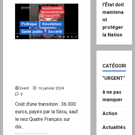
sur
l’État doit
« LA
RENAISSANCE
maintena
DE
LA
nt
DEMOCRATIE..? »
Politique
Révélation
protéger
:
« Ariane
Santé public
Société
la Nation
Bilheran »
est
l’invitée
Transition woke : 35 000€
du
Conseil
d’opérations pour passer
National
d’homme à une fausse
de
Transition
CATÉGORIES
femme, 31 000€ pris en
français
charge par la sécurité
canal
"URGENT"
historique
sociale !!!
Event
16 janvier 2024
à ne pas
0
manquer
Coût d’une transition : 36 000
euros, payés par la Sécu, sauf
Action
le nez Quatre Français sur
dix...
Actualités