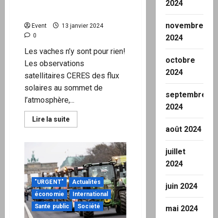
Nous
diminution de l’albédo des
2024
sommes
nuages et non au CO2
nombreux
à
novembre
Event
13 janvier 2024
soutenir
Ariane,
0
2024
faites
le
Les vaches n’y sont pour rien!
savoir.
octobre
Les observations
2024
satellitaires CERES des flux
solaires au sommet de
septembre
l’atmosphère,...
2024
En
Lire la suite
savoir
août 2024
plus
sur
Les
juillet
réchauffements
observés
2024
sont
dû
à
"URGENT"
Actualités
juin 2024
la
diminution
économie
International
de
Santé public
Société
l’albédo
mai 2024
des