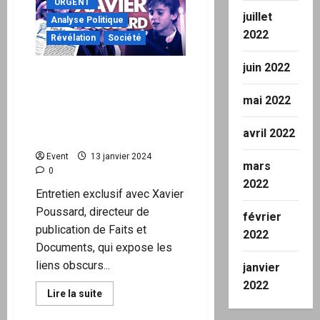
"URGENT"
:
juillet
INTERVENTION
Analyse Politique
DE
2022
CHARLES
Révélation
Société
GAVE
juin 2022
Interview exclusive de
Xavier Poussard de « Faits
mai 2022
et Documents » : Les liens
occultes entre la Macronie
avril 2022
et la pédophilie
Event
13 janvier 2024
mars
0
2022
Entretien exclusif avec Xavier
Poussard, directeur de
février
publication de Faits et
2022
Documents, qui expose les
liens obscurs...
janvier
2022
En
Lire la suite
savoir
plus