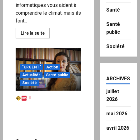
informatiques vous aident à
Santé
comprendre le climat, mais ils
font...
Santé
public
En
Lire la suite
savoir
plus
Société
sur
Freeman
Dyson
:
La
"URGENT"
Action
Terre
entière
Actualités
Santé public
est
ARCHIVES
plus
Société
verte
grâce
juillet
à
Lettre ouverte de
l’augmentation
2026
du
soutien à Ariane Bilheran, à
dioxyde
de
diffuser sans modération.
mai 2026
carbone
Nous sommes nombreux à
dans
l’atmosphère
soutenir Ariane, faites le
avril 2026
savoir.