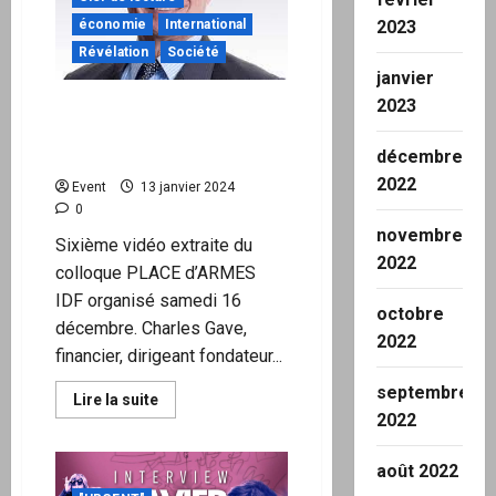
accusés
aux
économie
International
2023
côtés
Révélation
Société
d’Israël
devant
janvier
le
tribunal
2023
COLLOQUE PLACE
des
D’ARMES : INTERVENTION
génocides
DE CHARLES GAVE
décembre
2022
Event
13 janvier 2024
0
novembre
Sixième vidéo extraite du
2022
colloque PLACE d’ARMES
IDF organisé samedi 16
octobre
décembre. Charles Gave,
2022
financier, dirigeant fondateur...
septembre
En
Lire la suite
savoir
2022
plus
sur
COLLOQUE
août 2022
PLACE
D’ARMES