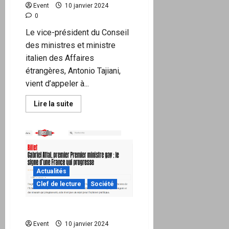
Event
10 janvier 2024
0
Le vice-président du Conseil
des ministres et ministre
italien des Affaires
étrangères, Antonio Tajiani,
vient d’appeler à...
En
Lire la suite
savoir
plus
sur
L’OTAN
et
l’UE
préparent
ouvertement
les
Actualités
pays
européens
Clef de lecture
Société
à
une
guerre
L’imposture Attal
contre
la
Event
10 janvier 2024
Russie