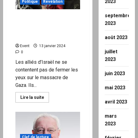
si
2023
Politique
Révélation
l’agriculture
allemande
s’effondre?
septembre
L’Occident sera sur le banc
2023
des accusés aux côtés
d’Israël devant le tribunal
des génocides
août 2023
Event
13 janvier 2024
juillet
0
2023
Les alliés d’Israël ne se
contentent pas de fermer les
juin 2023
yeux sur le massacre de
Gaza. Ils...
mai 2023
En
Lire la suite
savoir
avril 2023
plus
sur
L’Occident
mars
sera
sur
2023
le
banc
des
Clef de lecture
février