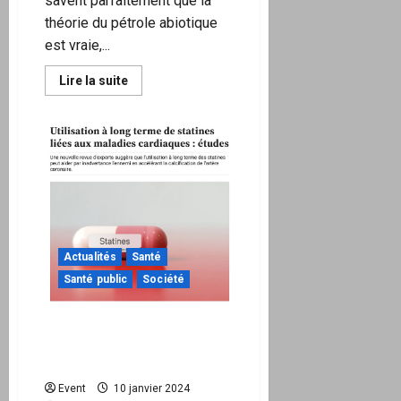
savent parfaitement que la
théorie du pétrole abiotique
est vraie,...
En
Lire la suite
savoir
plus
sur
Si
demain
le
pétrole
abiotique
devenait
abondant…
Actualités
Santé
Santé public
Société
L’utilisation à long terme
de statines entraîne des
maladies cardiaques
Event
10 janvier 2024