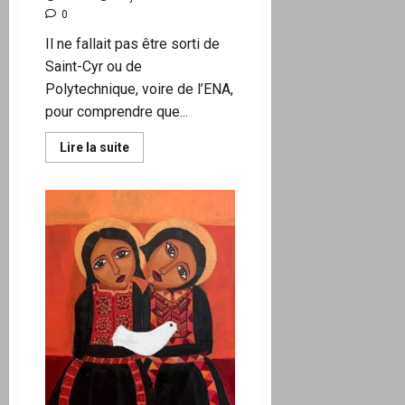
0
Il ne fallait pas être sorti de
Saint-Cyr ou de
Polytechnique, voire de l’ENA,
pour comprendre que...
En
Lire la suite
savoir
plus
sur
Changement
de
Premier
ministre
:
pour
une
révision
de
la
Constitution