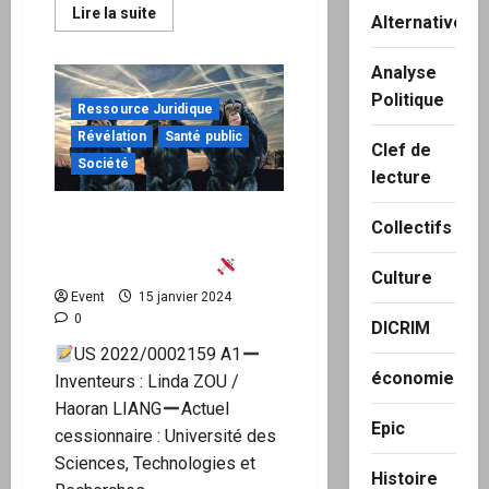
En
Lire la suite
Alternatives
savoir
plus
sur
Analyse
Transition
woke
Politique
:
Ressource Juridique
35
000€
Révélation
Santé public
Clef de
d’opérations
Société
pour
lecture
passer
d’homme
à
L’oxyde de graphène
une
Collectifs
pourrait aussi se retrouver
fausse
femme,
dans les chemtrails
?
31
Culture
000€
Event
15 janvier 2024
pris
en
0
DICRIM
charge
par
US 2022/0002159 A1
la
économie
sécurité
Inventeurs : Linda ZOU /
sociale
Haoran LIANG
Actuel
!!!
Epic
cessionnaire : Université des
Sciences, Technologies et
Histoire