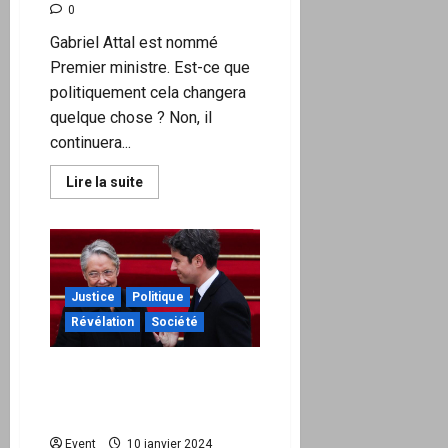
0
Gabriel Attal est nommé
Premier ministre. Est-ce que
politiquement cela changera
quelque chose ? Non, il
continuera...
En
Lire la suite
savoir
plus
sur
L’imposture
Attal
Justice
Politique
Révélation
Société
Changement de Premier
ministre : pour une révision
de la Constitution
Event
10 janvier 2024