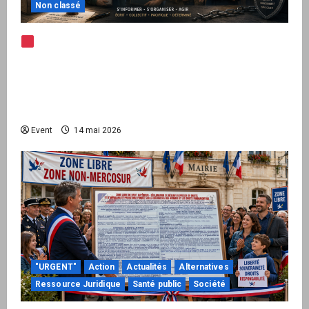
Non classé
Note d’alerte — Peppol / ViDA : l’Union
européenne branche les factures françaises
sur une infrastructure internationale + kit
national pour demander des comptes avant
septembre 2026
Event
14 mai 2026
"URGENT"
Action
Actualités
Alternatives
Ressource Juridique
Santé public
Société