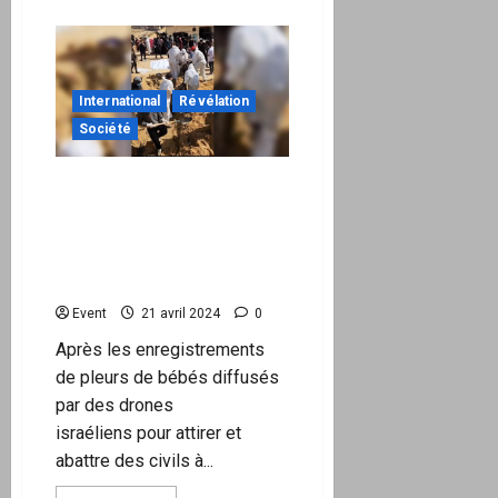
plus
sur
C’est
ainsi
que
trois
milliardaires
International
Révélation
américains
ont
Société
«
financé
»
Un charnier découvert à
le
canular
Gaza avec des corps sans
du
tête, sans peau et
changement
climatique
dépouillés de leurs
!
organes
Event
21 avril 2024
0
Après les enregistrements
de pleurs de bébés diffusés
par des drones
israéliens pour attirer et
abattre des civils à...