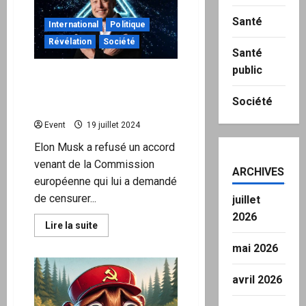
dans
la
bande
Santé
International
Politique
de
Gaza
Révélation
Société
en
Santé
moins
d’une
public
Elon Musk: «La Commission
heure
européenne a proposé à X
Société
un accord secret et illégal»
Event
19 juillet 2024
Elon Musk a refusé un accord
venant de la Commission
ARCHIVES
européenne qui lui a demandé
de censurer...
juillet
2026
En
Lire la suite
savoir
plus
mai 2026
sur
Elon
Musk:
avril 2026
«La
Commission
européenne