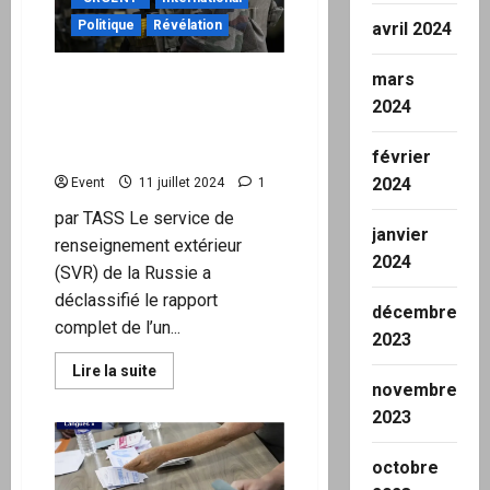
la
Commission
Politique
Révélation
avril 2024
européenne
condamnées
par
mars
Un document déclassifié
la
CJUE
sur les plans de Paris pour
2024
envoyer des milliers de
soldats en Ukraine
février
2024
Event
11 juillet 2024
1
par TASS Le service de
janvier
renseignement extérieur
2024
(SVR) de la Russie a
déclassifié le rapport
décembre
complet de l’un...
2023
En
Lire la suite
savoir
novembre
plus
sur
2023
Un
document
déclassifié
octobre
sur