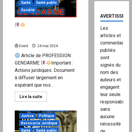
tombez
Santé
Santé public
pas
dans
Société
le
AVERTISSEME
piège
des
Important : Actions
« Ronds
Les
verts
juridiques – PROFESSION
articles et
GENDARME
»
commentaires
Event
24 mai 2024
publiés
Article de PROFESSION
sont
GENDARME
Important :
signés du
Actions juridiques. Document
nom des
à diffuser largement en
auteurs et
espérant que nos...
engagent
leur seule
En
Lire la suite
savoir
à ne pas manquer
responsabilité,
plus
Actualités
International
sur
sans
Justice
Politique
aucune
Important
Ressource Juridique
nécessité
:
Actions
Santé
Santé public
de