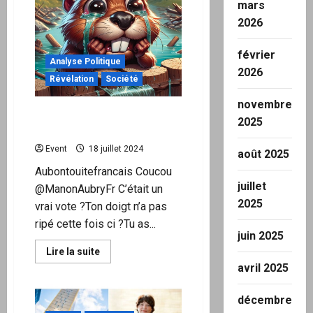
mars
a
proposé
2026
à
X
un
accord
février
Analyse Politique
secret
2026
et
Révélation
Société
illégal»
novembre
Des dentelles de LFI à la
2025
tutelle du FMI ?
Event
18 juillet 2024
août 2025
Aubontouitefrancais Coucou
juillet
@ManonAubryFr C’était un
2025
vrai vote ?Ton doigt n’a pas
ripé cette fois ci ?Tu as...
juin 2025
En
Lire la suite
savoir
avril 2025
plus
sur
Des
décembre
dentelles
de