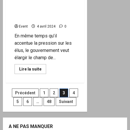
préparatifs
rackettées par l’État pour
secrets
pour
manque de « mixité sociale
envoyer
»
leurs
troupes
Event
4 avril 2024
0
en
Ukraine
En même temps qu’il
accentue la pression sur les
élus, le gouvernement veut
élargir le champ de...
En
Lire la suite
savoir
plus
sur
Carte
des
Pagination
Précédent
1
2
3
4
communes
rackettées
par
5
6
…
48
Suivant
des
l’État
pour
manque
publications
de
«
mixité
A NE PAS MANQUER
sociale