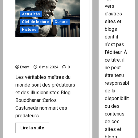
ON
vers
FAIT
QUOI
d’autres
MAINTENANT
Actualités
?
sites et
Clef de lecture
Culture
L’action
légale,
blogs
Histoire
légitime
et
dont il
pacifique
n’est pas
pour
Fuir l’aliénation collective
nous
consiste à se connaître
l’éditeur. À
libérer
a
soi-même
ce titre, il
déjà
commencé
ne peut
Event
6 mai 2024
0
!
être tenu
Les véritables maîtres du
responsable
monde sont des prédateurs
de la
et des illusionnistes Blog
disponibilité
Bouddhanar :Carlos
ou des
Castaneda nommait ces
contenus
prédateurs...
de ces
En
Lire la suite
sites et
savoir
plus
blogs.