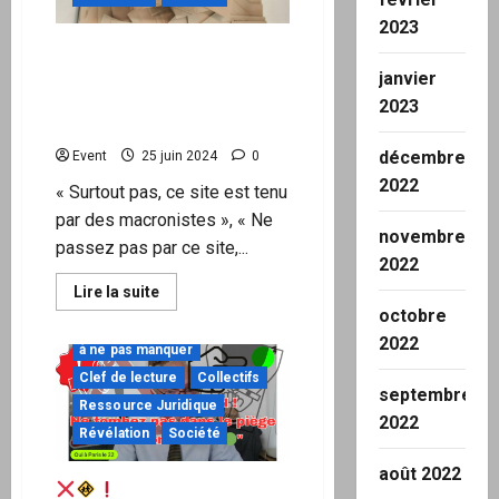
comptent,
2023
c’est
celui
Plan Procu: une plateforme
qui
compte
de procurations
janvier
les
soupçonnée de liens avec
votes
2023
la Macronie
décembre
Event
25 juin 2024
0
2022
« Surtout pas, ce site est tenu
par des macronistes », « Ne
novembre
passez pas par ce site,...
2022
En
Lire la suite
savoir
octobre
plus
"URGENT"
sur
2022
à ne pas manquer
Plan
Procu:
Clef de lecture
Collectifs
une
septembre
plateforme
Ressource Juridique
de
2022
procurations
Révélation
Société
soupçonnée
de
août 2022
liens
ATTENTION ! Ne
avec