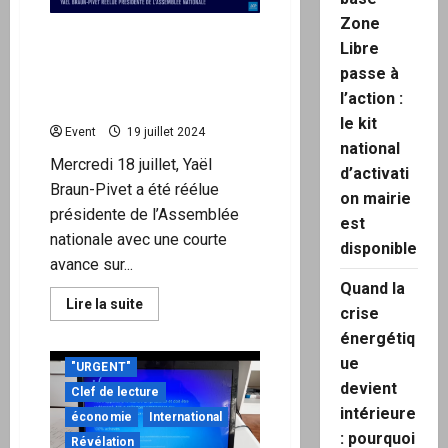
l’élection
des
Zone
vice-
Victoire volée ? Yaël
présidents
Libre
annulé
Braun-Pivet réélue de
pour
passe à
justesse au perchoir de
cause
l’action :
de
l’Assemblée nationale
« bourrage
le kit
d’urne »
Event
19 juillet 2024
national
Mercredi 18 juillet, Yaël
d’activati
Braun-Pivet a été réélue
on mairie
présidente de l’Assemblée
est
nationale avec une courte
disponible
avance sur...
Quand la
En
Lire la suite
crise
savoir
plus
énergétiq
sur
Victoire
ue
"URGENT"
volée
?
devient
Clef de lecture
Yaël
intérieure
Braun-
économie
International
Pivet
: pourquoi
réélue
Révélation