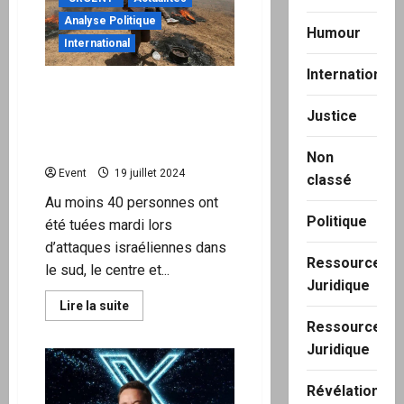
s’emparent
d’un
Analyse Politique
laboratoire
Humour
ukrainien
International
d’armes
chimiques
International
dans
Israël commet trois
le
Donbass
massacres dans la bande
Justice
de Gaza en moins d’une
heure
Non
Event
19 juillet 2024
classé
Au moins 40 personnes ont
Politique
été tuées mardi lors
d’attaques israéliennes dans
Ressource
le sud, le centre et...
Juridique
En
Lire la suite
savoir
Ressource
plus
sur
Juridique
Israël
commet
trois
Révélation
massacres