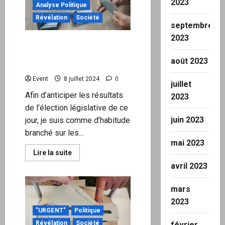
les
2023
Analyse Politique
plans
de
Révélation
Société
Paris
septembre
pour
envoyer
2023
Ce ne sont pas les votes
des
milliers
qui comptent, c’est celui
de
août 2023
soldats
qui compte les votes
en
Ukraine
Event
8 juillet 2024
0
juillet
Afin d’anticiper les résultats
2023
de l’élection législative de ce
juin 2023
jour, je suis comme d’habitude
branché sur les...
mai 2023
En
Lire la suite
savoir
avril 2023
plus
sur
Ce
ne
mars
sont
2023
pas
les
"URGENT"
Politique
votes
qui
Révélation
Société
février