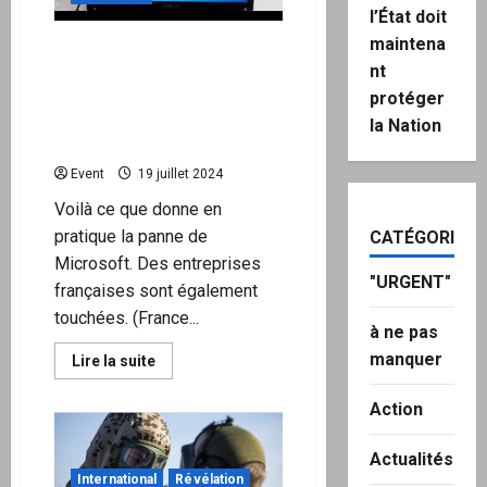
de
l’État doit
justesse
au
maintena
« Écran bleu de la mort » :
perchoir
nt
de
un crash mondial paralyse
l’Assemblée
les aéroports, secoue les
protéger
nationale
bourses et met l’Australie
la Nation
en état d’alerte
Event
19 juillet 2024
Voilà ce que donne en
pratique la panne de
CATÉGORIES
Microsoft. Des entreprises
"URGENT"
françaises sont également
touchées. (France...
à ne pas
manquer
En
Lire la suite
savoir
plus
sur
Action
« Écran
bleu
de
Actualités
la
International
Révélation
mort »