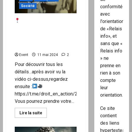
juridiques
–
Société
conformité
PROFESSION
avec
GENDARME
ON FAIT QUOI
l'orientation
MAINTENANT ? L’action
de «Relais
légale, légitime et
info», et
pacifique pour nous libérer
sans que «
a déjà commencé !
Relais info
Event
11 mai 2024
2
» ne
Pour découvrir tous les
prenne en
détails…après avoir vu la
rien à son
vidéo ci-dessus,regardez
compte
ensuite :
leur
https://t.me/droit_en_action/27
orientation.
Vous pourrez prendre votre...
Ce site
En
Lire la suite
contient
savoir
plus
des liens
sur
hypertextes