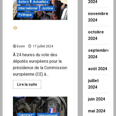
2024
Action
Actualités
LFI
à
International
Justice
la
novembre
tutelle
Politique
du
2024
FMI
?
Von der Leyen et la
octobre
Commission européenne
2024
condamnées par la CJUE
Event
17 juillet 2024
septembre
À 24 heures du vote des
2024
députés européens pour la
présidence de la Commission
août 2024
européenne (CE) à...
juillet
En
Lire la suite
2024
savoir
plus
sur
juin 2024
Von
der
Leyen
mai 2024
et
"URGENT"
International