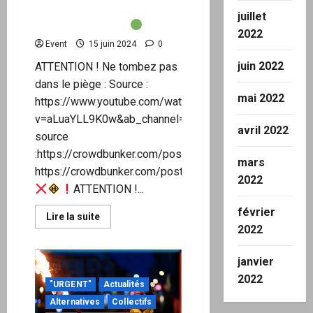
la
tombez pas dans le piège
juillet
Macronie
des « Ronds verts
»
2022
Event
15 juin 2024
0
juin 2022
ATTENTION ! Ne tombez pas
dans le piège : Source :
mai 2022
https://www.youtube.com/watch?
v=aLuaYLL9K0w&ab_channel=COALITION
avril 2022
source
:https://crowdbunker.com/post/h4ZjwkkznE
mars
https://crowdbunker.com/post/46Ujo9fNgb
2022
ATTENTION !...
février
En
Lire la suite
savoir
2022
plus
sur
janvier
2022
"URGENT"
Actualités
ATTENTION
!
Alternatives
Collectifs
Ne