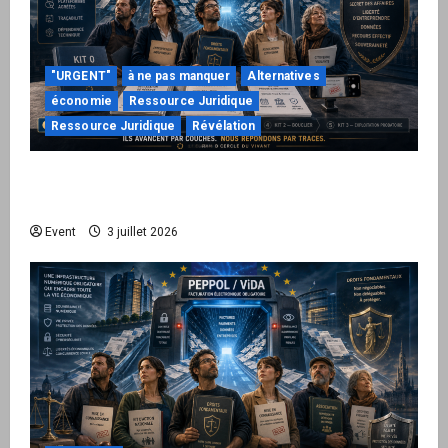
"URGENT"
à ne pas manquer
Alternatives
économie
Ressource Juridique
Ressource Juridique
Révélation
Peppol / ViDA : quand le droit de facturer
risque de devenir une permission technique
Event
3 juillet 2026