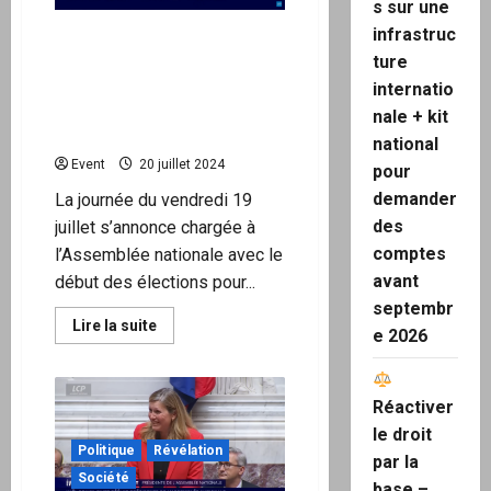
s sur une
de
l’OTAN
infrastruc
Assemblée nationale : le
pour
contrer
1er tour de l’élection des
ture
« la
vice-présidents annulé
internatio
menace
russe »
pour cause de « bourrage
nale + kit
en
d’urne »
Europe
national
de
Event
20 juillet 2024
l’Est
pour
demander
La journée du vendredi 19
des
juillet s’annonce chargée à
comptes
l’Assemblée nationale avec le
avant
début des élections pour...
septembr
En
Lire la suite
e 2026
savoir
plus
sur
Assemblée
nationale
Réactiver
:
le
le droit
1er
Politique
Révélation
par la
tour
de
Société
base –