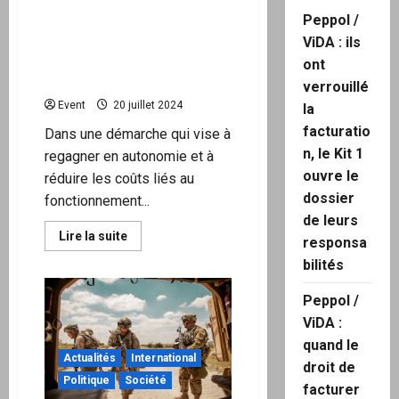
Peppol /
Cette région française
s’affranchit des GAFAM et
ViDA : ils
opte pour des solutions
ont
maison
verrouillé
Event
20 juillet 2024
la
facturatio
Dans une démarche qui vise à
n, le Kit 1
regagner en autonomie et à
ouvre le
réduire les coûts liés au
dossier
fonctionnement...
de leurs
En
Lire la suite
responsa
savoir
plus
bilités
sur
Cette
région
Peppol /
française
ViDA :
s’affranchit
des
quand le
GAFAM
Actualités
International
et
droit de
opte
Politique
Société
pour
facturer
des