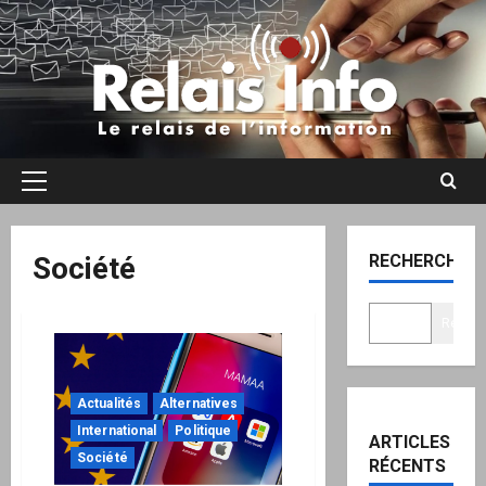
Aller
au
contenu
Menu
principal
Société
RECHERCHER
Recher
Actualités
Alternatives
International
Politique
ARTICLES
Société
RÉCENTS