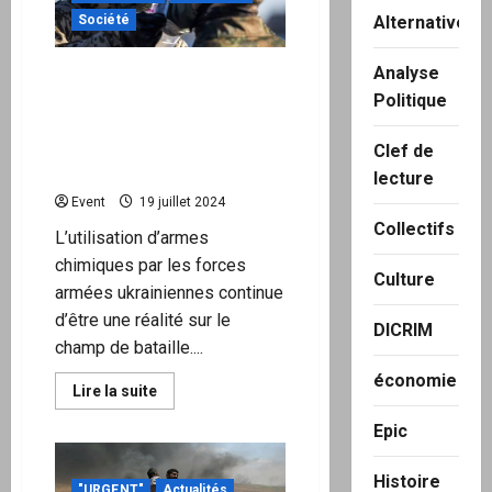
:
Alternatives
Société
un
crash
mondial
Analyse
paralyse
Les troupes russes
les
s’emparent d’un
Politique
aéroports,
secoue
laboratoire ukrainien
les
d’armes chimiques dans le
bourses
Clef de
et
Donbass
lecture
met
l’Australie
Event
19 juillet 2024
en
état
Collectifs
L’utilisation d’armes
d’alerte
chimiques par les forces
Culture
armées ukrainiennes continue
d’être une réalité sur le
DICRIM
champ de bataille....
économie
En
Lire la suite
savoir
plus
Epic
sur
Les
troupes
Histoire
russes
"URGENT"
Actualités