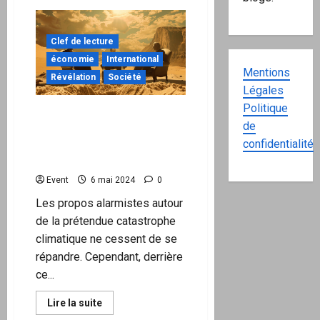
sur
Fuir
l’aliénation
collective
Clef de lecture
consiste
à
économie
International
se
Mentions
connaître
Révélation
Société
soi-
Légales
même
Politique
C’est ainsi que trois
de
milliardaires américains
confidentialité
ont « financé » le canular du
changement climatique !
Event
6 mai 2024
0
Les propos alarmistes autour
de la prétendue catastrophe
climatique ne cessent de se
répandre. Cependant, derrière
ce...
En
Lire la suite
savoir