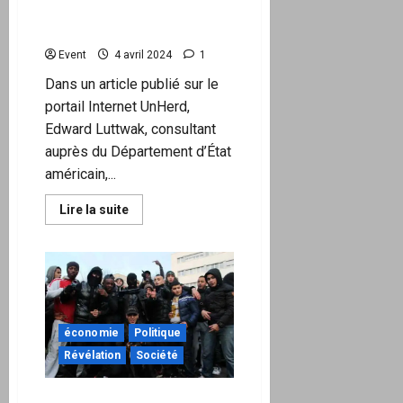
Un
envoyer leurs troupes en
accord
Ukraine
contesté
jusque
devant
Event
4 avril 2024
1
les
Nations
Dans un article publié sur le
Unies
à
portail Internet UnHerd,
raison
Edward Luttwak, consultant
auprès du Département d’État
américain,...
En
Lire la suite
savoir
plus
sur
La
France,
la
Grande-
Bretagne
et
économie
Politique
les
pays
Révélation
Société
nordiques
ont
entamé
des
Carte des communes