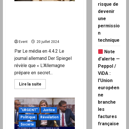
solutions
risque de
maison
L’Allemagne se prépare à
devenir
accueillir 800 000 soldats
une
de l’OTAN pour contrer « la
permissio
menace russe » en Europe
n
de l’Est
technique
Event
20 juillet 2024
Par Le média en 4.4.2 Le
Note
journal allemand Der Spiegel
d’alerte —
révèle que « L’Allemagne
Peppol /
prépare en secret...
ViDA :
l’Union
En
Lire la suite
européen
savoir
plus
ne
sur
L’Allemagne
branche
se
prépare
les
"URGENT"
Justice
à
accueillir
factures
Politique
Révélation
800
française
000
Société
soldats