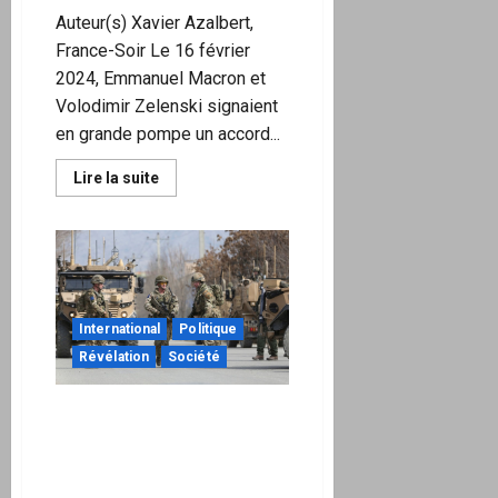
Auteur(s) Xavier Azalbert,
France-Soir Le 16 février
2024, Emmanuel Macron et
Volodimir Zelenski signaient
en grande pompe un accord...
En
Lire la suite
savoir
plus
sur
Accord
franco-
ukrainien :
Macron,
Attal
et
International
Politique
Séjourné
ont-
Révélation
Société
ils
sciemment
violé
la
La France, la Grande-
Constitution
Bretagne et les pays
et
désinformé
nordiques ont entamé des
le
préparatifs secrets pour
Parlement ?