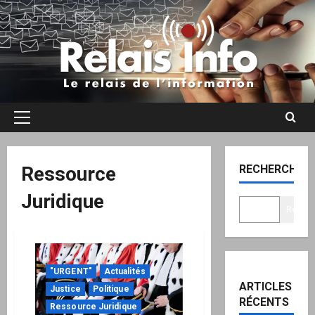
Aller
au
contenu
Menu
principal
Ressource
RECHERCHER
Juridique
Recher
"URGENT"
Actualités
ARTICLES
Justice
Politique
RÉCENTS
Ressource Juridique