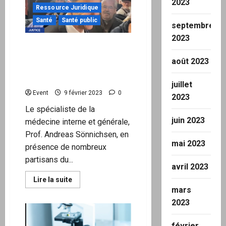
2023
française
Ressource Juridique
en
cas
Santé
Santé public
septembre
de
guerre
2023
?
Défaite du régime de
Corona: le courageux
août 2023
professeur Sönnichsen
acquitté
juillet
Event
9 février 2023
0
2023
Le spécialiste de la
juin 2023
médecine interne et générale,
Prof. Andreas Sönnichsen, en
mai 2023
présence de nombreux
partisans du...
avril 2023
En
Lire la suite
savoir
mars
plus
sur
2023
Défaite
du
régime
février