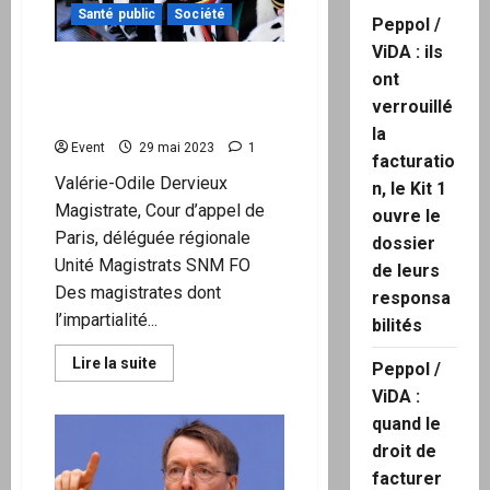
Santé public
Société
Peppol /
ViDA : ils
Ces vents mauvais qui
ont
soufflent sur la
verrouillé
magistrature
la
Event
29 mai 2023
1
facturatio
Valérie-Odile Dervieux
n, le Kit 1
Magistrate, Cour d’appel de
ouvre le
Paris, déléguée régionale
dossier
Unité Magistrats SNM FO
de leurs
Des magistrates dont
responsa
l’impartialité...
bilités
En
Lire la suite
Peppol /
savoir
plus
ViDA :
sur
quand le
Ces
vents
droit de
mauvais
qui
facturer
soufflent