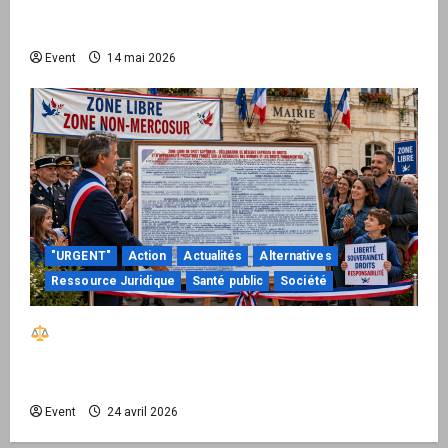
national pour demander des comptes avant
septembre 2026
Event
14 mai 2026
"URGENT"
Action
Actualités
Alternatives
Ressource Juridique
Santé public
Société
Réactiver le droit par la base – Zone Libre
passe à l’action : le kit national d’activation
mairie est disponible
Event
24 avril 2026