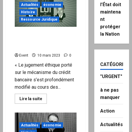
l’obligation
l’État doit
Actualités
économie
vaccinale
et
maintena
Histoire
réintègre
nt
ses
Ressource Juridique
soignants
protéger
non-
vaccinés
la Nation
Loi de 1973: le mot de la fin
contre
le
? En tout état de cause, la
Covid
classe politique a trahi
Event
10 mars 2023
0
CATÉGORIES
« Le jugement éthique porté
sur le mécanisme du crédit
"URGENT"
bancaire s’est profondément
modifié au cours des...
à ne pas
manquer
En
Lire la suite
savoir
plus
Action
sur
Loi
de
1973:
Actualités
Actualités
économie
le
mot