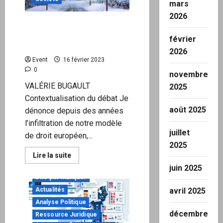
mars
d’argent
public
2026
Les attaques contre le
Droit continental
février
s’intensifient
2026
Event
16 février 2023
0
novembre
VALÉRIE BUGAULT
2025
Contextualisation du débat Je
août 2025
dénonce depuis des années
l’infiltration de notre modèle
juillet
de droit européen,...
2025
En
Lire la suite
savoir
juin 2025
plus
sur
à ne pas manquer
Les
attaques
Actualités
avril 2025
contre
Analyse Politique
le
Droit
décembre
Ressource Juridique
continental