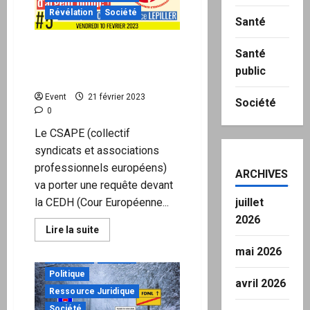
files
»
Révélation
Société
Santé
jettent
une
lumière
Système social :
crue
Santé
sur
Gigantesque détournement
la
public
d’argent public
gestion
du
Event
21 février 2023
Covid
Société
0
Le CSAPE (collectif
syndicats et associations
professionnels européens)
ARCHIVES
va porter une requête devant
la CEDH (Cour Européenne...
juillet
2026
En
Lire la suite
savoir
à ne pas manquer
plus
mai 2026
Actualités
Justice
sur
Système
Politique
social
avril 2026
:
Ressource Juridique
Gigantesque
détournement
Société