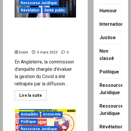
Ressource Juridique
France »
–
Humour
Révélation
Santé public
Henri
Guillemin
International
En Angleterre, les «
lockdown files » jettent une
Justice
lumière crue sur la gestion
du Covid
Non
Event
6 mars 2023
0
classé
En Angleterre, la commission
d’enquête chargée d’évaluer
Politique
la gestion du Covid a été
rattrapée par la diffusion...
Ressource
Juridique
En
Lire la suite
savoir
plus
Ressource
à ne pas manquer
sur
En
Juridique
Actualités
économie
Angleterre,
les
Politique
«
Révélation
lockdown
Ressource Juridique