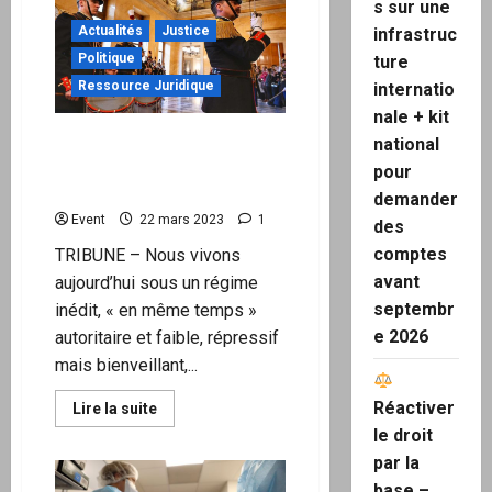
s sur une
:
Le
Actualités
Justice
infrastruc
ministre
allemand
Politique
ture
de
la
Ressource Juridique
internatio
santé,
nale + kit
Les
vaccins
DÉMOCRATIE 2.0 –
national
Covid-
19
Sommes-nous encore en
pour
peuvent
démocratie ?
provoquer
demander
des
Event
22 mars 2023
1
“handicaps
des
permanents”
comptes
TRIBUNE – Nous vivons
!
avant
aujourd’hui sous un régime
septembr
inédit, « en même temps »
e 2026
autoritaire et faible, répressif
mais bienveillant,...
Réactiver
En
Lire la suite
savoir
le droit
plus
sur
par la
DÉMOCRATIE
2.0
base –