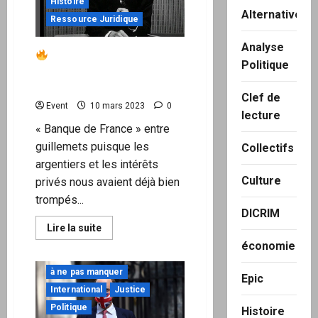
Histoire
de
Alternatives
la
Ressource Juridique
fin
?
Analyse
En
Histoire de la « Banque
tout
Politique
état
de France » – Henri
de
Guillemin
cause,
Clef de
la
Event
10 mars 2023
0
classe
lecture
politique
« Banque de France » entre
a
trahi
guillemets puisque les
Collectifs
argentiers et les intérêts
Culture
privés nous avaient déjà bien
trompés...
DICRIM
En
Lire la suite
savoir
économie
plus
sur
à ne pas manquer
Histoire
Epic
de
International
Justice
la
« Banque
Politique
Histoire
de