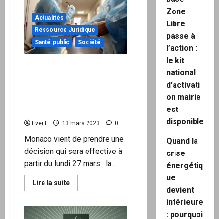
–
Sommes-
Zone
nous
Actualités
Libre
encore
Ressource Juridique
en
passe à
démocratie ?
Santé public
Société
l’action :
le kit
Monaco suspend
national
l’obligation vaccinale et
d’activati
réintègre ses soignants
on mairie
non-vaccinés contre le
est
Covid
disponible
Event
13 mars 2023
0
Monaco vient de prendre une
Quand la
décision qui sera effective à
crise
partir du lundi 27 mars : la...
énergétiq
ue
En
Lire la suite
savoir
devient
plus
intérieure
sur
Monaco
: pourquoi
suspend