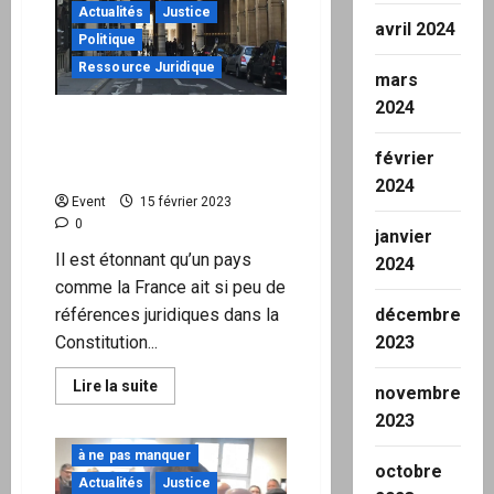
l’OTAN
Actualités
Justice
commencent
avril 2024
Politique
par
des
Ressource Juridique
mensonges
mars
2024
Que prévoit la Constitution
française en cas de guerre
février
?
2024
Event
15 février 2023
0
janvier
Il est étonnant qu’un pays
2024
comme la France ait si peu de
références juridiques dans la
décembre
Constitution...
2023
En
Lire la suite
novembre
savoir
plus
2023
sur
Que
à ne pas manquer
prévoit
octobre
la
Actualités
Justice
Constitution