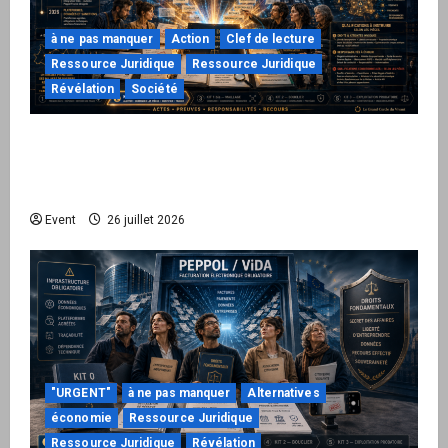
à ne pas manquer
Action
Clef de lecture
Ressource Juridique
Ressource Juridique
Révélation
Société
Peppol / ViDA : ils ont verrouillé la facturation,
le Kit 1 ouvre le dossier de leurs
responsabilités
Event
26 juillet 2026
"URGENT"
à ne pas manquer
Alternatives
économie
Ressource Juridique
Ressource Juridique
Révélation