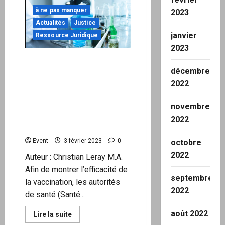
de
Corona:
à ne pas manquer
2023
le
Actualités
Justice
courageux
professeur
janvier
Ressource Juridique
Sönnichsen
acquitté
2023
Deux ans de vaccination
décembre
anti-COVID-19 : les «
vaccins » ont une efficacité
2022
négative. Ce n’est pas nous
qui le disons mais les
novembre
données de la Santé
2022
publique
Event
3 février 2023
0
octobre
2022
Auteur : Christian Leray M.A.
Afin de montrer l’efficacité de
septembre
la vaccination, les autorités
2022
de santé (Santé...
août 2022
En
Lire la suite
savoir