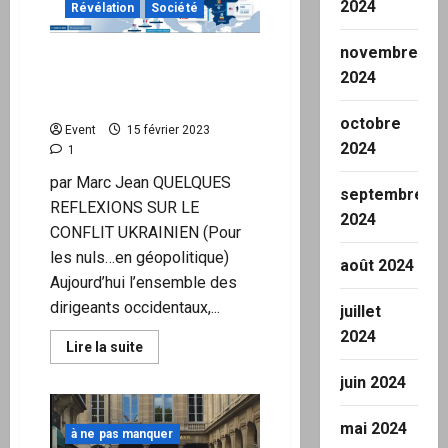
s’intensifient
2024
Révélation
Société
novembre
Toutes les interventions
2024
de l’OTAN commencent par
des mensonges
octobre
Event
15 février 2023
2024
1
par Marc Jean QUELQUES
septembre
REFLEXIONS SUR LE
2024
CONFLIT UKRAINIEN (Pour
les nuls…en géopolitique)
août 2024
Aujourd’hui l’ensemble des
dirigeants occidentaux,...
juillet
2024
En
Lire la suite
savoir
plus
juin 2024
sur
Toutes
les
mai 2024
interventions
à ne pas manquer
de