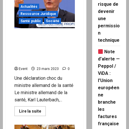
sur
risque de
la
Actualités
magistrature
devenir
Ressource Juridique
une
Santé public
Société
permissio
n
Explosif : Le ministre
technique
allemand de la santé, Les
vaccins Covid-19 peuvent
Note
provoquer des “handicaps
d’alerte —
permanents” !
Peppol /
Event
23 mars 2023
0
ViDA :
Une déclaration choc du
l’Union
ministre allemand de la santé
européen
Le ministre allemand de la
ne
santé, Karl Lauterbach,...
branche
les
En
Lire la suite
savoir
factures
plus
sur
française
Explosif