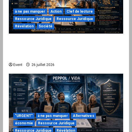
à ne pas manquer
Action
Clef de lecture
Ressource Juridique
Ressource Juridique
Révélation
Société
Peppol / ViDA : ils ont verrouillé la facturation,
le Kit 1 ouvre le dossier de leurs
responsabilités
Event
26 juillet 2026
"URGENT"
à ne pas manquer
Alternatives
économie
Ressource Juridique
Ressource Juridique
Révélation