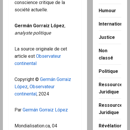
conscience critique de la
société actuelle.
Humour
International
Germán Gorraiz López
,
analyste politique
Justice
La source originale de cet
Non
article est
Observateur
classé
continental
Politique
Copyright ©
Germán Gorraiz
Ressource
López
,
Observateur
Juridique
continental
, 2024
Ressource
Par
Germán Gorraiz López
Juridique
Mondialisation.ca, 04
Révélation