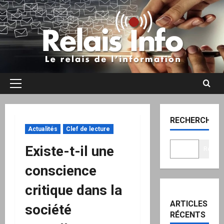
Aller
au
contenu
Menu
principal
RECHERCHER
Actualités
Clef de lecture
Existe-t-il une
Recher
conscience
critique dans la
ARTICLES
société
RÉCENTS