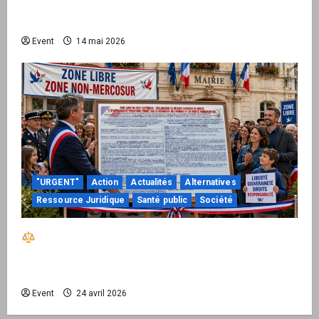
national pour demander des comptes avant
septembre 2026
Event
14 mai 2026
"URGENT"
Action
Actualités
Alternatives
Ressource Juridique
Santé public
Société
Réactiver le droit par la base – Zone Libre
passe à l’action : le kit national d’activation
mairie est disponible
Event
24 avril 2026