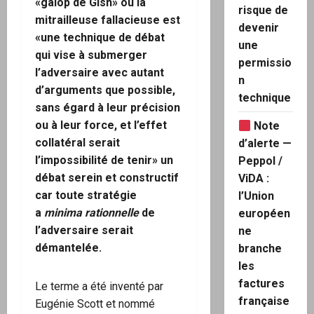
«galop de Gish» ou la
risque de
mitrailleuse fallacieuse est
devenir
«une technique de débat
une
qui vise à submerger
permissio
l’adversaire avec autant
n
d’arguments que possible,
technique
sans égard à leur précision
ou à leur force, et l’effet
Note
collatéral serait
d’alerte —
l’impossibilité de tenir» un
Peppol /
débat serein et constructif
ViDA :
car toute stratégie
l’Union
a
minima rationnelle
de
européen
l’adversaire serait
ne
démantelée.
branche
les
factures
Le terme a été inventé par
française
Eugénie Scott et nommé