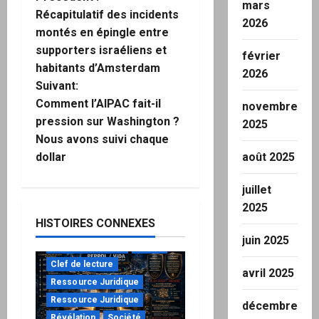
N
mars
Récapitulatif des incidents
2026
a
montés en épingle entre
supporters israéliens et
v
février
habitants d’Amsterdam
2026
i
Suivant:
Comment l’AIPAC fait-il
novembre
g
pression sur Washington ?
2025
Nous avons suivi chaque
a
dollar
août 2025
t
juillet
i
2025
HISTOIRES CONNEXES
o
juin 2025
à ne pas manquer
Action
n
Clef de lecture
avril 2025
Ressource Juridique
d
Ressource Juridique
décembre
Révélation
Société