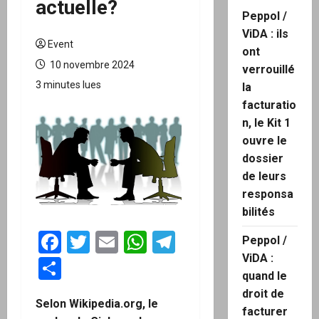
actuelle?
Peppol /
ViDA : ils
Event
ont
10 novembre 2024
verrouillé
3 minutes lues
la
facturatio
n, le Kit 1
ouvre le
dossier
de leurs
responsa
bilités
Facebook
Twitter
Email
WhatsApp
Telegram
Peppol /
ViDA :
Partager
quand le
droit de
Selon Wikipedia.org, le
facturer