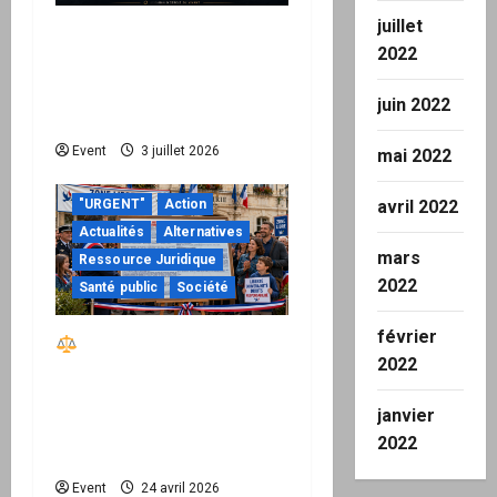
e
juillet
Peppol / ViDA : quand le
2022
droit de facturer risque
de devenir une
juin 2022
permission technique
Event
3 juillet 2026
mai 2022
"URGENT"
Action
avril 2022
Actualités
Alternatives
mars
Ressource Juridique
2022
Santé public
Société
février
Réactiver le droit par
2022
la base – Zone Libre
passe à l’action : le kit
janvier
national d’activation
2022
mairie est disponible
Event
24 avril 2026