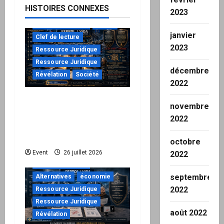
HISTOIRES CONNEXES
2023
o
à ne pas manquer
Action
janvier
n
Clef de lecture
2023
Ressource Juridique
d
Ressource Juridique
décembre
Révélation
Société
’
2022
Peppol / ViDA : ils ont
a
novembre
verrouillé la facturation,
2022
r
le Kit 1 ouvre le dossier
de leurs responsabilités
octobre
t
"URGENT"
Event
26 juillet 2026
2022
i
à ne pas manquer
septembre
Alternatives
économie
c
2022
Ressource Juridique
Ressource Juridique
l
août 2022
Révélation