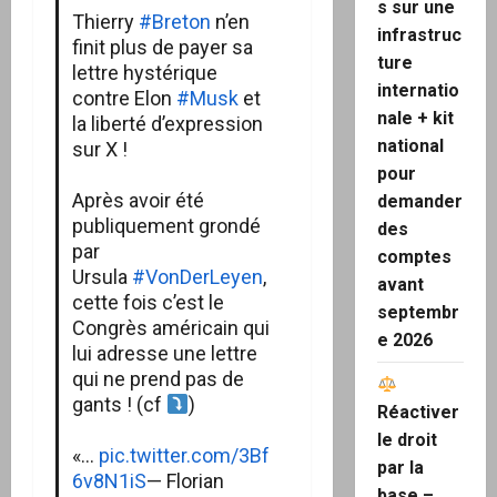
s sur une
Thierry
#Breton
n’en
infrastruc
finit plus de payer sa
ture
lettre hystérique
internatio
contre Elon
#Musk
et
nale + kit
la liberté d’expression
national
sur X !
pour
Après avoir été
demander
publiquement grondé
des
par
comptes
Ursula
#VonDerLeyen
,
avant
cette fois c’est le
septembr
Congrès américain qui
e 2026
lui adresse une lettre
qui ne prend pas de
gants ! (cf
)
Réactiver
le droit
«…
pic.twitter.com/3Bf
par la
6v8N1iS
— Florian
base –