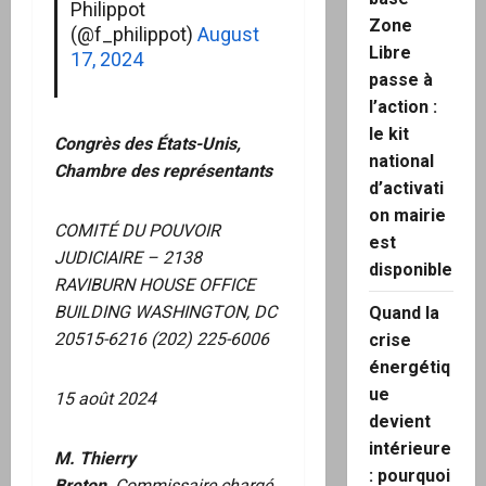
Philippot
Zone
(@f_philippot)
August
Libre
17, 2024
passe à
l’action :
le kit
Congrès des États-Unis,
national
Chambre des représentants
d’activati
on mairie
COMITÉ DU POUVOIR
est
JUDICIAIRE – 2138
disponible
RAVIBURN HOUSE OFFICE
BUILDING WASHINGTON, DC
Quand la
20515-6216 (202) 225-6006
crise
énergétiq
ue
15 août 2024
devient
intérieure
M. Thierry
: pourquoi
Breton,
Commissaire chargé