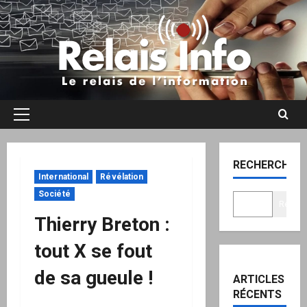
Aller
au
contenu
Menu
principal
RECHERCHER
International
Révélation
Société
Recher
Thierry Breton :
tout X se fout
de sa gueule !
ARTICLES
RÉCENTS