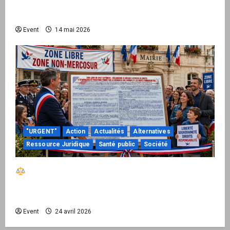
national pour demander des comptes avant
septembre 2026
Event
14 mai 2026
"URGENT"
Action
Actualités
Alternatives
Ressource Juridique
Santé public
Société
Réactiver le droit par la base – Zone Libre
passe à l’action : le kit national d’activation
mairie est disponible
Event
24 avril 2026