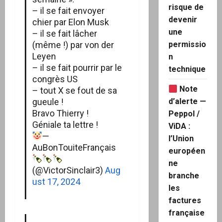
risque de
– il se fait envoyer
devenir
chier par Elon Musk
une
– il se fait lâcher
(même !) par von der
permissio
Leyen
n
– il se fait pourrir par le
technique
congrès US
Note
– tout X se fout de sa
gueule !
d’alerte —
Bravo Thierry !
Peppol /
Géniale ta lettre !
ViDA :
—
l’Union
AuBonTouiteFrançais
européen
ne
(@VictorSinclair3)
Aug
branche
ust 17, 2024
les
factures
française