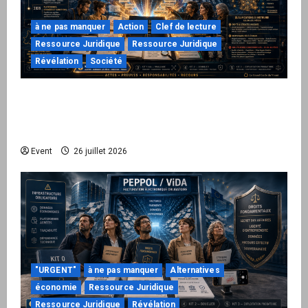
à ne pas manquer
Action
Clef de lecture
Ressource Juridique
Ressource Juridique
Révélation
Société
Peppol / ViDA : ils ont verrouillé la facturation,
le Kit 1 ouvre le dossier de leurs
responsabilités
Event
26 juillet 2026
"URGENT"
à ne pas manquer
Alternatives
économie
Ressource Juridique
Ressource Juridique
Révélation