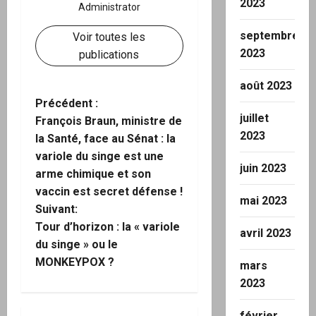
2023
Administrator
septembre
Voir toutes les
2023
publications
août 2023
N
Précédent :
juillet
François Braun, ministre de
a
2023
la Santé, face au Sénat : la
variole du singe est une
v
juin 2023
arme chimique et son
i
vaccin est secret défense !
mai 2023
Suivant:
g
Tour d’horizon : la « variole
avril 2023
du singe » ou le
a
MONKEYPOX ?
mars
t
2023
i
février