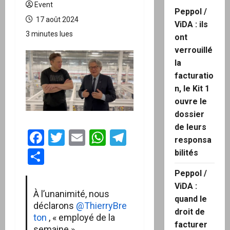
Event
Peppol /
17 août 2024
ViDA : ils
3 minutes lues
ont
verrouillé
la
facturatio
n, le Kit 1
ouvre le
dossier
de leurs
Facebook
Twitter
Email
WhatsApp
Telegram
responsa
Partager
bilités
Peppol /
ViDA :
À l’unanimité, nous
quand le
déclarons
@ThierryBre
droit de
ton
, « employé de la
facturer
semaine ».