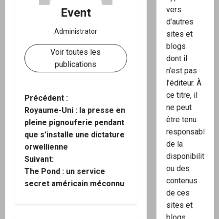
vers
Event
d’autres
Administrator
sites et
blogs
Voir toutes les
dont il
publications
n’est pas
l’éditeur. À
ce titre, il
N
Précédent :
ne peut
Royaume-Uni : la presse en
a
être tenu
pleine pignouferie pendant
responsable
que s’installe une dictature
v
de la
orwellienne
disponibilité
i
Suivant:
ou des
The Pond : un service
g
contenus
secret américain méconnu
de ces
a
sites et
blogs.