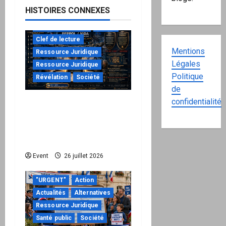
t
HISTOIRES CONNEXES
i
à ne pas manquer
Action
Clef de lecture
o
Mentions
Ressource Juridique
Légales
n
Ressource Juridique
Politique
Révélation
Société
d
de
confidentialité
Peppol / ViDA : ils ont
’
verrouillé la facturation,
le Kit 1 ouvre le dossier
a
de leurs responsabilités
r
Event
26 juillet 2026
t
"URGENT"
Action
i
Actualités
Alternatives
Ressource Juridique
c
Santé public
Société