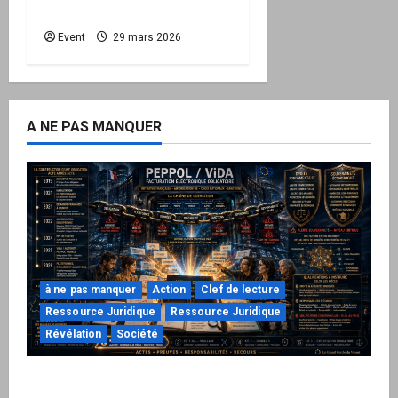
protéger la Nation
Event
29 mars 2026
A NE PAS MANQUER
à ne pas manquer
Action
Clef de lecture
Ressource Juridique
Ressource Juridique
Révélation
Société
Peppol / ViDA : ils ont verrouillé la facturation,