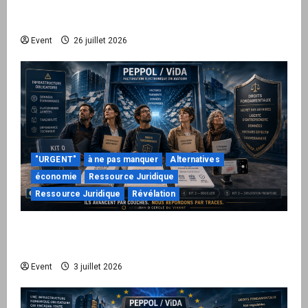
le Kit 1 ouvre le dossier de leurs
responsabilités
Event
26 juillet 2026
"URGENT"
à ne pas manquer
Alternatives
économie
Ressource Juridique
Ressource Juridique
Révélation
Peppol / ViDA : quand le droit de facturer
risque de devenir une permission technique
Event
3 juillet 2026