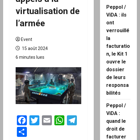
Peppol /
virtualisation de
ViDA : ils
l’armée
ont
verrouillé
la
Event
facturatio
15 août 2024
n, le Kit 1
6 minutes lues
ouvre le
dossier
de leurs
responsa
bilités
Peppol /
ViDA :
Facebook
Twitter
Email
WhatsApp
Telegram
quand le
Partager
droit de
facturer