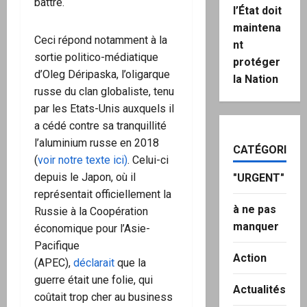
battre.
l’État doit
maintena
Ceci répond notamment à la
nt
sortie politico-médiatique
protéger
d’Oleg Déripaska, l’oligarque
la Nation
russe du clan globaliste, tenu
par les Etats-Unis auxquels il
a cédé contre sa tranquillité
l’aluminium russe en 2018
CATÉGORIES
(
voir notre texte ici)
. Celui-ci
depuis le Japon, où il
"URGENT"
représentait officiellement la
à ne pas
Russie à la Coopération
manquer
économique pour l’Asie-
Pacifique
Action
(APEC),
déclarait
que la
guerre était une folie, qui
Actualités
coûtait trop cher au business