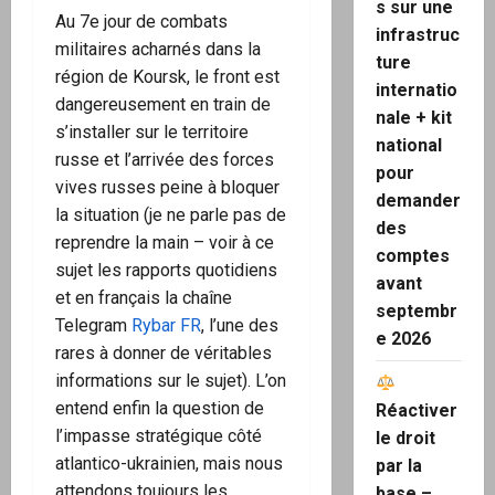
s sur une
Au 7e jour de combats
infrastruc
militaires acharnés dans la
ture
région de Koursk, le front est
internatio
dangereusement en train de
nale + kit
s’installer sur le territoire
national
russe et l’arrivée des forces
pour
vives russes peine à bloquer
demander
la situation (je ne parle pas de
des
reprendre la main – voir à ce
comptes
sujet les rapports quotidiens
avant
et en français la chaîne
septembr
Telegram
Rybar FR
, l’une des
e 2026
rares à donner de véritables
informations sur le sujet). L’on
entend enfin la question de
Réactiver
l’impasse stratégique côté
le droit
atlantico-ukrainien, mais nous
par la
attendons toujours les
base –