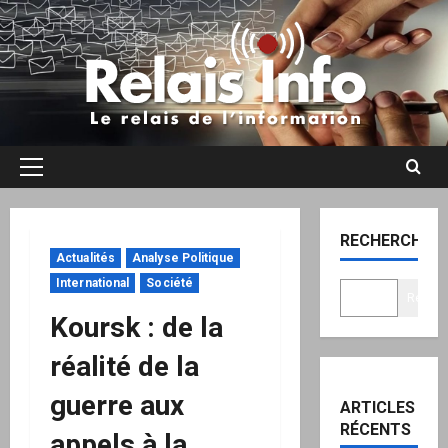
Aller
au
contenu
Menu
principal
RECHERCHER
Actualités
Analyse Politique
International
Société
Recher
Koursk : de la
réalité de la
guerre aux
ARTICLES
RÉCENTS
appels à la