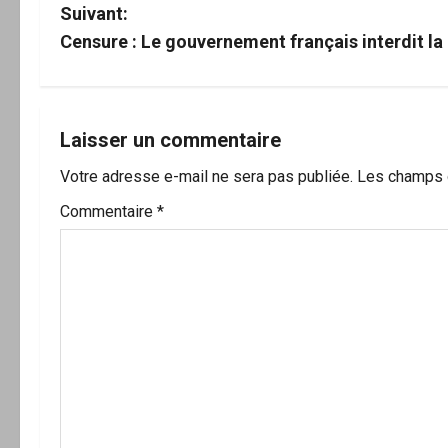
a
Suivant:
v
Censure : Le gouvernement français interdit l
i
g
Laisser un commentaire
a
Votre adresse e-mail ne sera pas publiée.
Les champs o
t
Commentaire
*
i
o
n
d
’