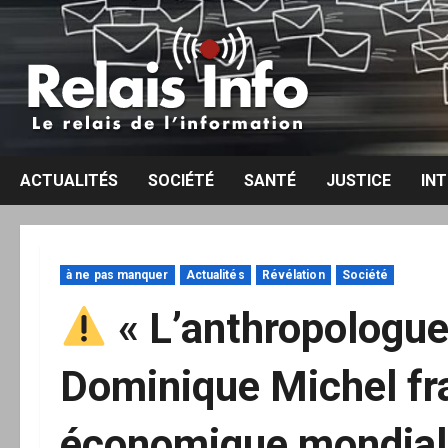
Aller
au
contenu
ACTUALITÉS
SOCIÉTÉ
SANTÉ
JUSTICE
IN
à ne pas manquer
Actualités
Révélation
Société
« L’anthropologue
Dominique Michel fr
économique mondial