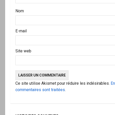
a
Nom
r
t
E-mail
i
c
Site web
l
e
Ce site utilise Akismet pour réduire les indésirables.
En
commentaires sont traitées
.