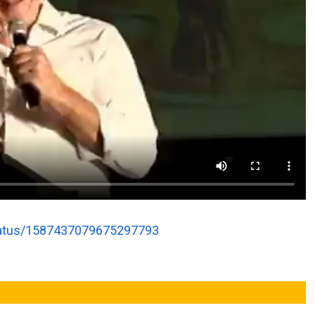
status/1587437079675297793