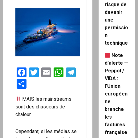
risque de
devenir
une
permissio
n
technique
Note
d’alerte —
Facebook
Twitter
Email
WhatsApp
Telegram
Peppol /
ViDA :
Partager
l’Union
européen
MAIS les mainstreams
ne
sont des chasseurs de
branche
chaleur
les
factures
Cependant, si les médias se
française