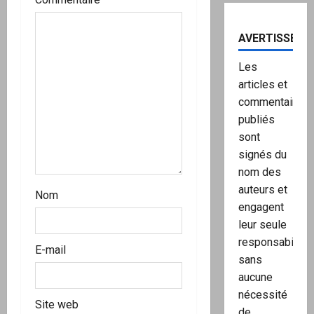
a
r
AVERTISSEME
t
Les
articles et
i
commentaires
publiés
c
sont
l
signés du
nom des
e
auteurs et
Nom
engagent
leur seule
responsabilité,
E-mail
sans
aucune
nécessité
Site web
de