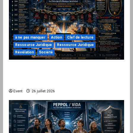
à ne pas manquer
Action
Clef de lecture
Ressource Juridique
Ressource Juridique
Révélation
Société
Peppol / ViDA : ils ont verrouillé la facturation,
le Kit 1 ouvre le dossier de leurs
responsabilités
Event
26 juillet 2026