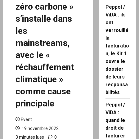
zéro carbone »
Peppol /
ViDA : ils
s’installe dans
ont
les
verrouillé
la
mainstreams,
facturatio
avec le «
n, le Kit 1
ouvre le
réchauffement
dossier
de leurs
climatique »
responsa
comme cause
bilités
principale
Peppol /
ViDA :
Event
quand le
droit de
19 novembre 2022
facturer
3 minutes lues
0