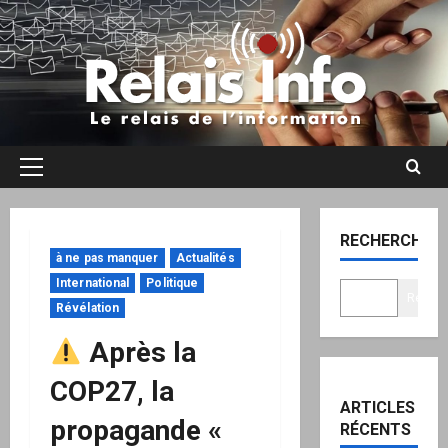
Aller
au
contenu
Menu
principal
RECHERCHER
à ne pas manquer
Actualités
International
Politique
Recher
Révélation
Après la
COP27, la
ARTICLES
propagande «
RÉCENTS