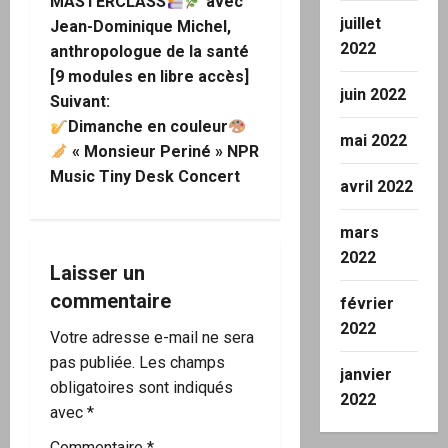
a
MASTERCLASS
avec
juillet
Jean-Dominique Michel,
v
2022
anthropologue de la santé
i
[9 modules en libre accès]
juin 2022
Suivant:
g
Dimanche en couleur
mai 2022
« Monsieur Periné » NPR
a
Music Tiny Desk Concert
avril 2022
t
mars
i
2022
Laisser un
o
commentaire
février
2022
n
Votre adresse e-mail ne sera
pas publiée.
Les champs
d
janvier
obligatoires sont indiqués
2022
’
avec
*
Commentaire
*