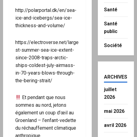
Santé
http://polarportal.dk/en/sea-
ice-and-icebergs/sea-ice-
Santé
thickness-and-volume/
public
https://electroverse.net/large
Société
st-summer-sea-ice-extent-
since-2008-traps-arctic-
ships-coldest-july-airmass-
in-70-years-blows-through-
ARCHIVES
the-bering-strait/
juillet
2026
Et pendant que nous
sommes au nord, jetons
mai 2026
également un coup d’œil au
Groenland – l’enfant-vedette
avril 2026
du réchauffement climatique
anthropique