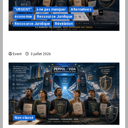
"URGENT"
à ne pas manquer
Alternatives
économie
Ressource Juridique
Ressource Juridique
Révélation
Peppol / ViDA : quand le droit de facturer
risque de devenir une permission technique
Event
3 juillet 2026
Non classé