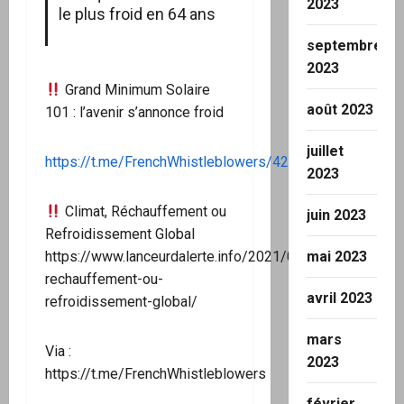
2023
le plus froid en 64 ans
septembre
2023
Grand Minimum Solaire
août 2023
101 : l’avenir s’annonce froid
juillet
https://t.me/FrenchWhistleblowers/4281
2023
Climat, Réchauffement ou
juin 2023
Refroidissement Global
mai 2023
https://www.lanceurdalerte.info/2021/05/07/climat-
rechauffement-ou-
avril 2023
refroidissement-global/
mars
Via :
2023
https://t.me/FrenchWhistleblowers
février