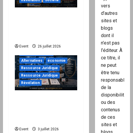
Révélation
Société
vers
d’autres
Peppol / ViDA : ils ont
sites et
verrouillé la facturation,
blogs
le Kit 1 ouvre le dossier
dont il
de leurs responsabilités
n’est pas
"URGENT"
Event
26 juillet 2026
l’éditeur. À
à ne pas manquer
ce titre, il
Alternatives
économie
ne peut
Ressource Juridique
être tenu
Ressource Juridique
responsable
Révélation
de la
disponibilité
Peppol / ViDA : quand le
ou des
droit de facturer risque
contenus
de devenir une
de ces
permission technique
sites et
Event
3 juillet 2026
blogs.