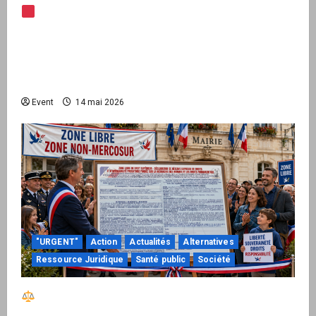
Note d’alerte — Peppol / ViDA : l’Union
européenne branche les factures françaises
sur une infrastructure internationale + kit
national pour demander des comptes avant
septembre 2026
Event
14 mai 2026
"URGENT"
Action
Actualités
Alternatives
Ressource Juridique
Santé public
Société
Réactiver le droit par la base – Zone Libre
passe à l’action : le kit national d’activation