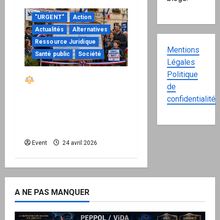
"URGENT"
Action
Actualités
Alternatives
Ressource Juridique
Mentions
Santé public
Société
Légales
Politique
Réactiver le droit par
de
la base – Zone Libre
confidentialité
passe à l’action : le kit
national d’activation
mairie est disponible
Event
24 avril 2026
A NE PAS MANQUER