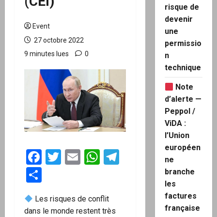
(CEI)
risque de
devenir
Event
une
27 octobre 2022
permissio
9 minutes lues
0
n
technique
Note
d’alerte —
Peppol /
ViDA :
l’Union
européen
Facebook
Twitter
Email
WhatsApp
Telegram
ne
Partager
branche
les
factures
Les risques de conflit
française
dans le monde restent très