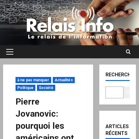
Aller
au
contenu
Menu
principal
RECHERCHER
à ne pas manquer
Actualités
Politique
Société
Recher
Pierre
Jovanovic:
pourquoi les
ARTICLES
RÉCENTS
américains ont