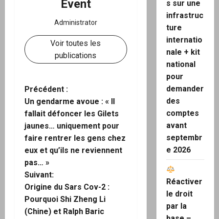
Event
s sur une
infrastruc
Administrator
ture
internatio
Voir toutes les
nale + kit
publications
national
pour
demander
N
Précédent :
des
Un gendarme avoue : « Il
a
comptes
fallait défoncer les Gilets
avant
jaunes… uniquement pour
v
septembr
faire rentrer les gens chez
e 2026
i
eux et qu’ils ne reviennent
pas… »
g
Suivant:
Réactiver
Origine du Sars Cov-2 :
a
le droit
Pourquoi Shi Zheng Li
par la
(Chine) et Ralph Baric
t
base –