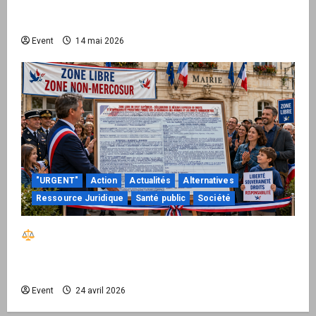
national pour demander des comptes avant
septembre 2026
Event
14 mai 2026
"URGENT"
Action
Actualités
Alternatives
Ressource Juridique
Santé public
Société
Réactiver le droit par la base – Zone Libre
passe à l’action : le kit national d’activation
mairie est disponible
Event
24 avril 2026