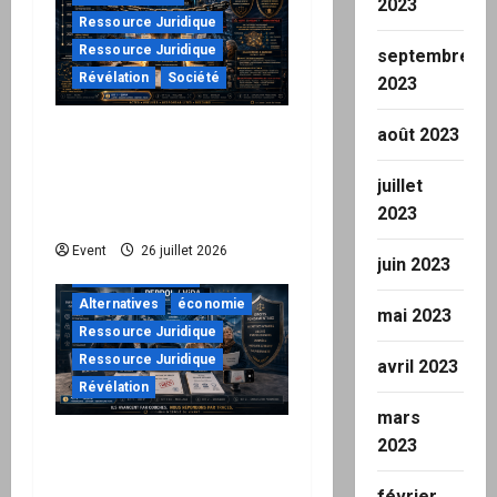
2023
n
Ressource Juridique
Ressource Juridique
septembre
d
Révélation
Société
2023
’
août 2023
Peppol / ViDA : ils ont
verrouillé la facturation,
a
juillet
le Kit 1 ouvre le dossier
r
2023
de leurs responsabilités
"URGENT"
Event
26 juillet 2026
t
juin 2023
à ne pas manquer
i
Alternatives
économie
mai 2023
Ressource Juridique
c
Ressource Juridique
avril 2023
Révélation
l
mars
e
Peppol / ViDA : quand le
2023
droit de facturer risque
février