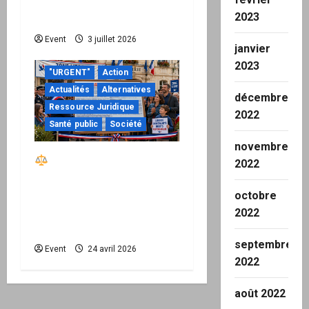
de devenir une
2023
permission technique
Event
3 juillet 2026
janvier
2023
"URGENT"
Action
Actualités
Alternatives
décembre
Ressource Juridique
2022
Santé public
Société
novembre
Réactiver le droit par
2022
la base – Zone Libre
passe à l’action : le kit
octobre
national d’activation
2022
mairie est disponible
septembre
Event
24 avril 2026
2022
août 2022