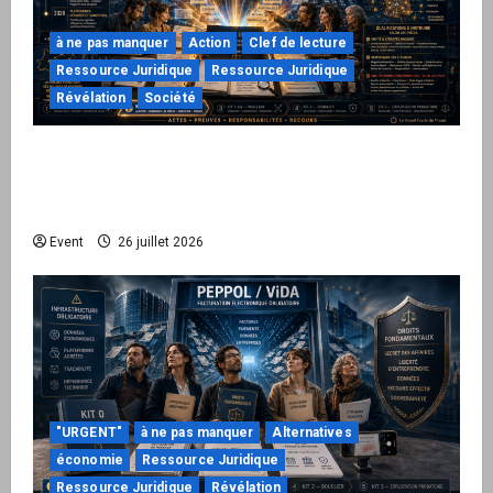
à ne pas manquer
Action
Clef de lecture
Ressource Juridique
Ressource Juridique
Révélation
Société
Peppol / ViDA : ils ont verrouillé la facturation,
le Kit 1 ouvre le dossier de leurs
responsabilités
Event
26 juillet 2026
"URGENT"
à ne pas manquer
Alternatives
économie
Ressource Juridique
Ressource Juridique
Révélation