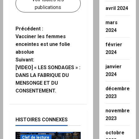
publications
avril 2024
mars
N
Précédent :
2024
Vacciner les femmes
a
enceintes est une folie
février
absolue
2024
v
Suivant:
janvier
i
[VIDEO] « LES SONDAGES » :
2024
DANS LA FABRIQUE DU
g
MENSONGE ET DU
décembre
CONSENTEMENT.
a
2023
t
novembre
2023
i
HISTOIRES CONNEXES
à ne pas manquer
Action
octobre
o
Clef de lecture