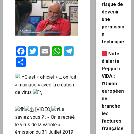
risque de
devenir
une
permissio
n
technique
Facebook
Twitter
Email
WhatsApp
Telegram
Note
Partager
d’alerte —
Peppol /
ViDA :
C’est « officiel » … on fait
l’Union
« mumuse » avec la création
européen
de virus
ne
branche
[VIDEO]
Le
les
saviez vous ? : « On a recréé
factures
le virus de la variole »
française
émission du 31 Juillet 2019