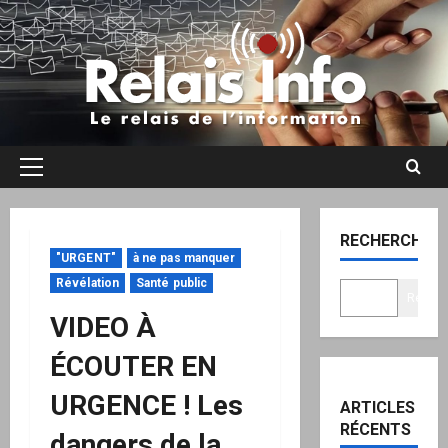
Aller
au
contenu
Menu
principal
RECHERCHER
"URGENT"
à ne pas manquer
Révélation
Santé public
Recher
VIDEO À
ÉCOUTER EN
URGENCE ! Les
ARTICLES
RÉCENTS
dangers de la