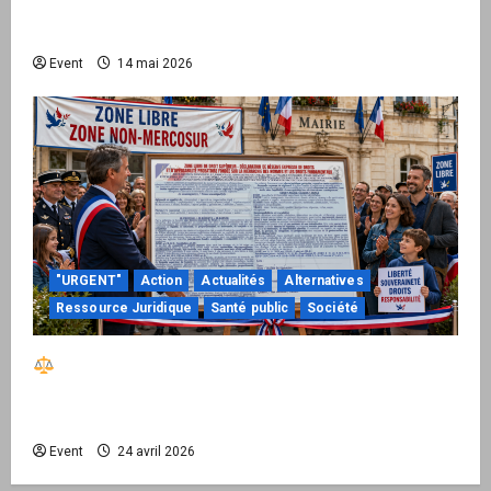
national pour demander des comptes avant
septembre 2026
Event
14 mai 2026
"URGENT"
Action
Actualités
Alternatives
Ressource Juridique
Santé public
Société
Réactiver le droit par la base – Zone Libre
passe à l’action : le kit national d’activation
mairie est disponible
Event
24 avril 2026