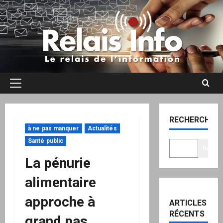
Aller
au
contenu
Menu
principal
RECHERCHER
à ne pas manquer
Actualités
Santé public
Recher
La pénurie
alimentaire
approche à
ARTICLES
RÉCENTS
grand pas