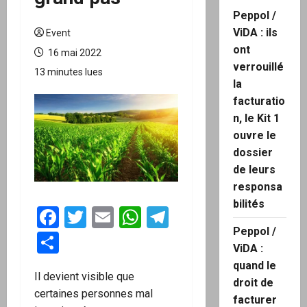
Peppol /
ViDA : ils
Event
ont
16 mai 2022
verrouillé
13 minutes lues
la
facturatio
n, le Kit 1
ouvre le
dossier
de leurs
responsa
bilités
Facebook
Twitter
Email
WhatsApp
Telegram
Peppol /
Partager
ViDA :
quand le
Il devient visible que
droit de
certaines personnes mal
facturer