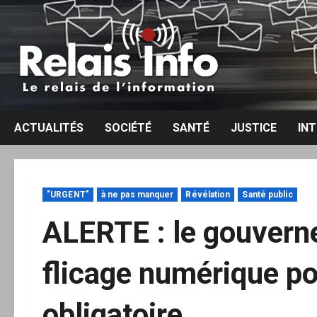
Aller
au
contenu
ACTUALITÉS
SOCIÉTÉ
SANTÉ
JUSTICE
IN
"URGENT"
à ne pas manquer
Révélation
Santé public
ALERTE : le gouvern
flicage numérique po
obligatoire