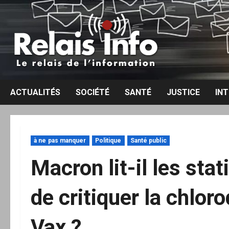
Aller
au
contenu
ACTUALITÉS
SOCIÉTÉ
SANTÉ
JUSTICE
IN
à ne pas manquer
Politique
Santé public
Macron lit-il les sta
de critiquer la chloro
Vax ?