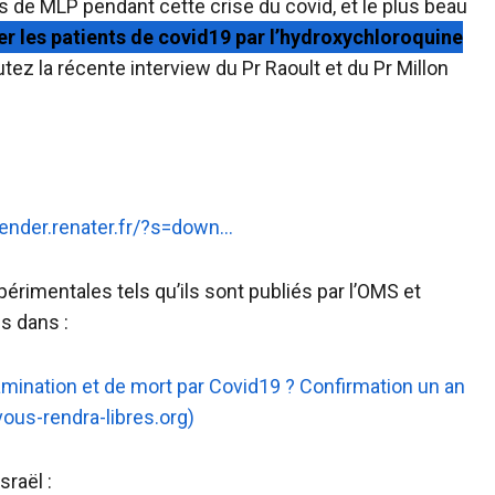
s de MLP pendant cette crise du covid, et le plus beau
aiter les patients de covid19 par l’hydroxychloroquine
utez la récente interview du Pr Raoult et du Pr Millon
esender.renater.fr/?s=down…
expérimentales tels qu’ils sont publiés par l’OMS et
s dans :
amination et de mort par Covid19 ? Confirmation un an
-vous-rendra-libres.org)
sraël :