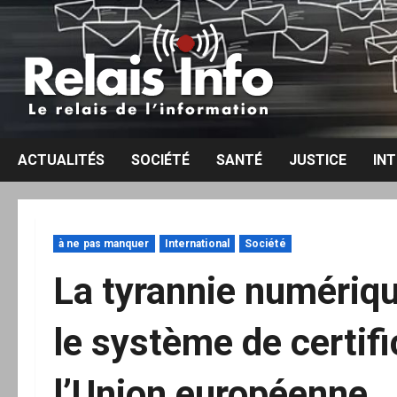
Aller
au
contenu
ACTUALITÉS
SOCIÉTÉ
SANTÉ
JUSTICE
IN
à ne pas manquer
International
Société
La tyrannie numérique
le système de certif
l’Union européenne