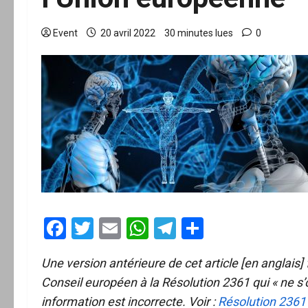
Event
20 avril 2022
30 minutes lues
0
Facebook
Twitter
Email
WhatsApp
Telegram
Partager
Une version antérieure de cet article [en anglais
Conseil européen à la Résolution 2361 qui « ne s’o
information est incorrecte. Voir :
Résolution 2361 