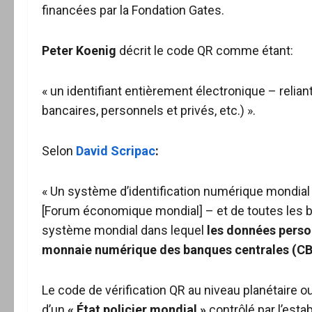
financées par la Fondation Gates.
Peter Koenig
décrit le code QR comme étant:
« un identifiant entièrement électronique – relian
bancaires, personnels et privés, etc.) ».
Selon
David Scripac
:
« Un système d’identification numérique mondial e
[Forum économique mondial] – et de toutes les b
système mondial dans lequel
les données person
monnaie numérique des banques centrales (CB
Le code de vérification QR au niveau planétaire ou
d’un
« État policier mondial »
contrôlé par l’estab