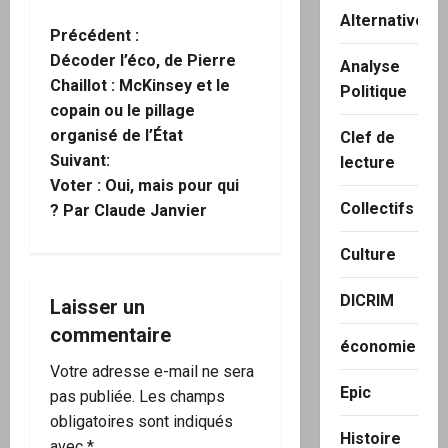
Alternatives
N
Précédent :
Décoder l’éco, de Pierre
Analyse
a
Chaillot : McKinsey et le
Politique
copain ou le pillage
v
organisé de l’État
Clef de
i
Suivant:
lecture
Voter : Oui, mais pour qui
g
Collectifs
? Par Claude Janvier
a
Culture
t
DICRIM
Laisser un
i
commentaire
économie
o
Votre adresse e-mail ne sera
Epic
pas publiée.
Les champs
n
obligatoires sont indiqués
Histoire
avec
*