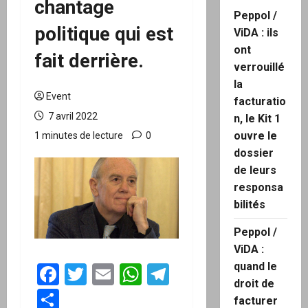
chantage
Peppol /
politique qui est
ViDA : ils
ont
fait derrière.
verrouillé
la
Event
facturatio
7 avril 2022
n, le Kit 1
ouvre le
1 minutes de lecture
0
dossier
de leurs
responsa
bilités
Peppol /
ViDA :
quand le
Facebook
Twitter
Email
WhatsApp
Telegram
droit de
Partager
facturer