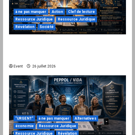
à ne pas manquer
Action
Clef de lecture
Ressource Juridique
Ressource Juridique
Révélation
Société
Peppol / ViDA : ils ont verrouillé la facturation,
le Kit 1 ouvre le dossier de leurs
responsabilités
Event
26 juillet 2026
"URGENT"
à ne pas manquer
Alternatives
économie
Ressource Juridique
Ressource Juridique
Révélation