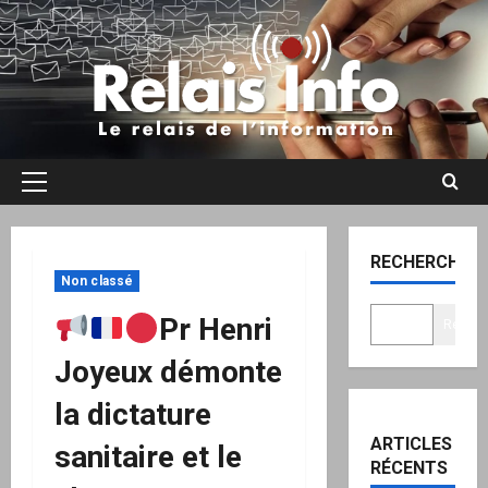
Aller
au
contenu
Menu
principal
RECHERCHER
Non classé
Pr Henri
Recher
Joyeux démonte
la dictature
ARTICLES
sanitaire et le
RÉCENTS