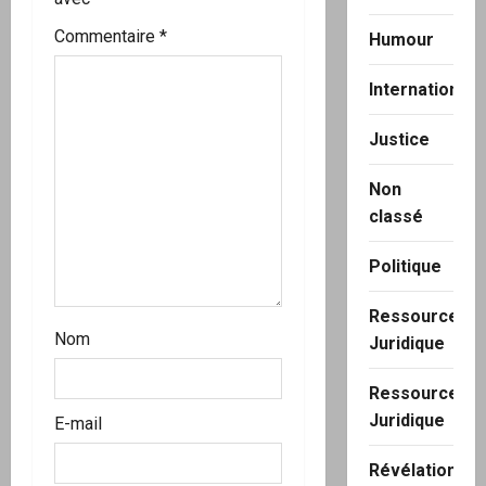
d
Commentaire
*
Humour
’
International
a
Justice
r
t
Non
classé
i
Politique
c
Ressource
l
Nom
Juridique
e
Ressource
Juridique
E-mail
Révélation