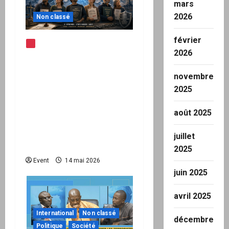
mars
2026
Non classé
février
Note d’alerte —
2026
Peppol / ViDA : l’Union
européenne branche les
novembre
factures françaises sur
2025
une infrastructure
internationale + kit
août 2025
national pour demander
des comptes avant
juillet
septembre 2026
2025
Event
14 mai 2026
juin 2025
avril 2025
International
Non classé
décembre
Politique
Société