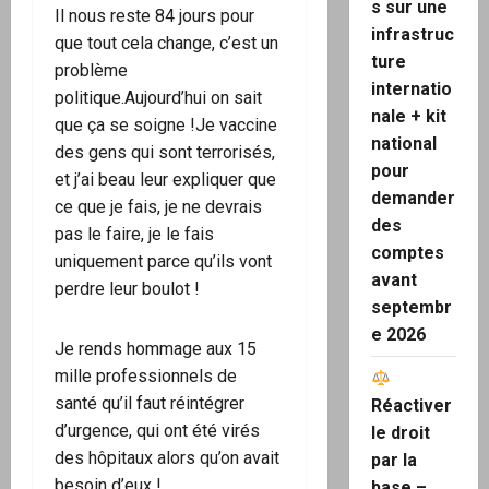
s sur une
Il nous reste 84 jours pour
infrastruc
que tout cela change, c’est un
ture
problème
internatio
politique.Aujourd’hui on sait
nale + kit
que ça se soigne !Je vaccine
national
des gens qui sont terrorisés,
pour
et j’ai beau leur expliquer que
demander
ce que je fais, je ne devrais
des
pas le faire, je le fais
comptes
uniquement parce qu’ils vont
avant
perdre leur boulot !
septembr
e 2026
Je rends hommage aux 15
mille professionnels de
santé qu’il faut réintégrer
Réactiver
d’urgence, qui ont été virés
le droit
des hôpitaux alors qu’on avait
par la
besoin d’eux !
base –