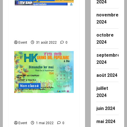
2024
Réseau International TV
novembre
Le Zap du 29.08 : Le Mali
2024
vient de réaliser un «
tsunami » à l’ONU
octobre
2024
Event
31 août 2022
0
septembre
2024
août 2024
Non classé
juillet
2024
1er mai : Grand bal
populaire avec HK à Die
juin 2024
(26)
mai 2024
Event
1 mai 2022
0