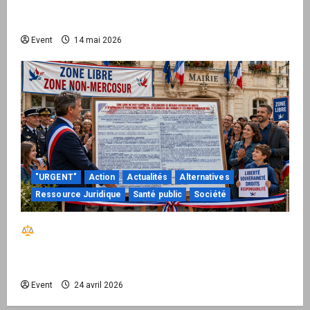
national pour demander des comptes avant
septembre 2026
Event
14 mai 2026
"URGENT"
Action
Actualités
Alternatives
Ressource Juridique
Santé public
Société
Réactiver le droit par la base – Zone Libre
passe à l’action : le kit national d’activation
mairie est disponible
Event
24 avril 2026