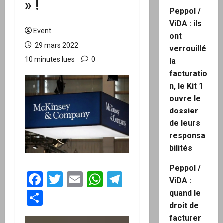
» !
Peppol /
ViDA : ils
Event
ont
29 mars 2022
verrouillé
10 minutes lues
0
la
facturatio
n, le Kit 1
ouvre le
dossier
de leurs
responsa
bilités
Peppol /
Facebook
Twitter
Email
WhatsApp
Telegram
ViDA :
quand le
Partager
droit de
facturer