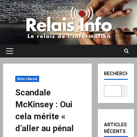
Aller
au
contenu
Menu
principal
RECHERCHER
Non classé
Scandale
Recher
McKinsey : Oui
cela mérite «
ARTICLES
d’aller au pénal
RÉCENTS