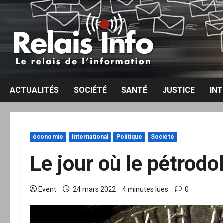
Aller
au
contenu
ACTUALITÉS
SOCIÉTÉ
SANTÉ
JUSTICE
IN
économie
International
Politique
Société
Le jour où le pétrodol
Event
24 mars 2022
4 minutes lues
0