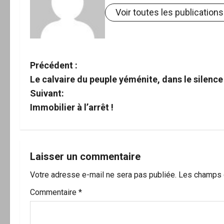
Voir toutes les publications
N
Précédent :
Le calvaire du peuple yéménite, dans le silenc
a
Suivant:
v
Immobilier à l’arrêt !
i
g
Laisser un commentaire
a
Votre adresse e-mail ne sera pas publiée.
Les champs o
t
Commentaire
*
i